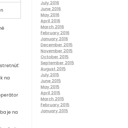
July 2016
June 2016
ín
May 2016
April 2016
March 2016
né
February 2016
January 2016
December 2015
November 2015
October 2015
September 2015
stretnúť:
August 2015
July 2015
nk na
June 2015
May 2015
April 2015
 operátor
March 2015
February 2015
January 2015
ba je na