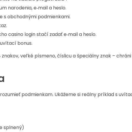
um narodenia, e‑mail a heslo.
síte s obchodnými podmienkami.
kaz.
o casino login stačí zadať e‑mail a heslo.
 uvítací bonus.
nakov, veľké písmeno, číslicu a špeciálny znak – chráni
a
e rozumieť podmienkam. Ukážeme si reálny príklad s uvít
je splnený)