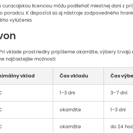
n s curacajskou licenciou môžu podliehať miestnej dani z prí
 poradcu. K dispozícii sú aj nástroje zodpovedného hrania
ho vylúčenia.
 von
ri vklade prostriedky pripíšeme okamžite, výbery trvajú 
e najčastejšie možnosti:
nimálny vklad
Čas vkladu
Čas výb
€
1–3 dni
3–7 dní
€
okamžite
1–3 dni
€
okamžite
do 24 ho