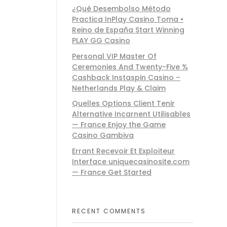
¿Qué Desembolso Método
Practica InPlay Casino Toma •
Reino de España Start Winning
PLAY GG Casino
Personal VIP Master Of
Ceremonies And Twenty-Five %
Cashback Instaspin Casino –
Netherlands Play & Claim
Quelles Options Client Tenir
Alternative Incarnent Utilisables
— France Enjoy the Game
Casino Gambiva
Errant Recevoir Et Exploiteur
Interface uniquecasinosite.com
— France Get Started
RECENT COMMENTS