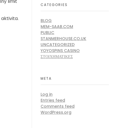
ny limit
CATEGORIES
aktivita.
BLOG
MEM-SAAB.COM
PUBLIC
STANMERHOUSE.CO.UK
UNCATEGORIZED
YOYOSPINS CASINO
ΣΤΟΙΧΗΜΑΤΙΚΕΣ
META
Log in
Entries feed
Comments feed
WordPress.org