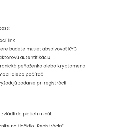
osti:
cí link
bere budete musieť absolvovať KYC
aktorovú autentifikáciu
ktronická peňaženka alebo kryptomena
 mobil alebo počítač
žadujú zadanie pri registrácii
zvládli do piatich minút.
knite na tlačidlo „Registrácia“.