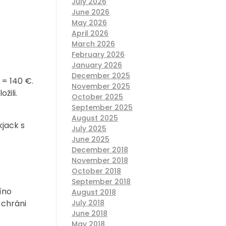
July 2026
June 2026
May 2026
April 2026
March 2026
February 2026
January 2026
December 2025
 = 140 €.
November 2025
žili.
October 2025
September 2025
August 2025
jack s
July 2025
June 2025
December 2018
November 2018
October 2018
September 2018
íno
August 2018
July 2018
 chráni
June 2018
May 2018