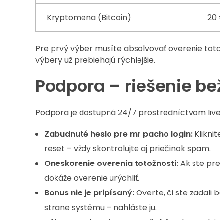
Kryptomena (Bitcoin)
20 
Pre prvý výber musíte absolvovať overenie totož
výbery už prebiehajú rýchlejšie.
Podpora – riešenie be
Podpora je dostupná 24/7 prostredníctvom live c
Zabudnuté heslo pre mr pacho login:
Kliknit
reset – vždy skontrolujte aj priečinok spam.
Oneskorenie overenia totožnosti:
Ak ste pre
dokáže overenie urýchliť.
Bonus nie je pripísaný:
Overte, či ste zadali 
strane systému – nahláste ju.