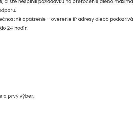
e, či ste nesplnili požiadavku na pretočenie alebo maximál
odporu.
čnostné opatrenie – overenie IP adresy alebo podozrivá 
do 24 hodín.
e a prvý výber.