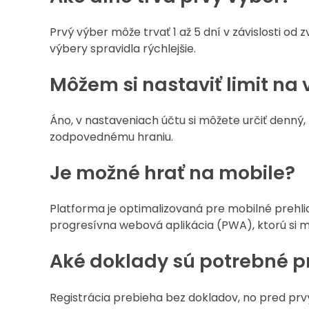
Prvý výber môže trvať 1 až 5 dní v závislosti od
výbery spravidla rýchlejšie.
Môžem si nastaviť limit na
Áno, v nastaveniach účtu si môžete určiť denný
zodpovednému hraniu.
Je možné hrať na mobile?
Platforma je optimalizovaná pre mobilné prehli
progresívna webová aplikácia (PWA), ktorú si 
Aké doklady sú potrebné pri
Registrácia prebieha bez dokladov, no pred pr