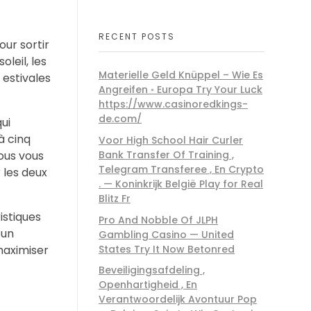
RECENT POSTS
our sortir
leil, les
Materielle Geld Knüppel – Wie Es
 estivales
Angreifen ◦ Europa Try Your Luck
https://www.casinoredkings-
de.com/
qui
à cinq
Voor High School Hair Curler
Bank Transfer Of Training ,
ous vous
Telegram Transferee , En Crypto
r les deux
. — Koninkrijk België Play for Real
Blitz Fr
istiques
Pro And Nobble Of JLPH
 un
Gambling Casino — United
States Try It Now Betonred
 maximiser
Beveiligingsafdeling ,
Openhartigheid , En
Verantwoordelijk Avontuur Pop