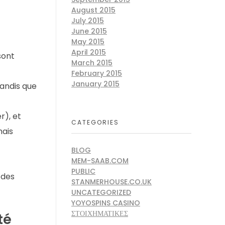
August 2015
July 2015
June 2015
May 2015
April 2015
sont
March 2015
February 2015
January 2015
tandis que
r), et
CATEGORIES
mais
BLOG
MEM-SAAB.COM
PUBLIC
 des
STANMERHOUSE.CO.UK
UNCATEGORIZED
YOYOSPINS CASINO
ΣΤΟΙΧΗΜΑΤΙΚΕΣ
té