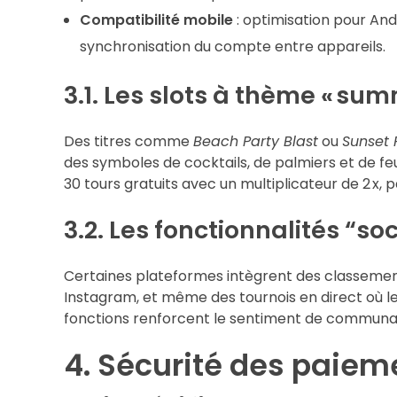
Compatibilité mobile
: optimisation pour And
synchronisation du compte entre appareils.
3.1. Les slots à thème « sum
Des titres comme
Beach Party Blast
ou
Sunset 
des symboles de cocktails, de palmiers et de fe
30 tours gratuits avec un multiplicateur de 2 x, p
3.2. Les fonctionnalités “s
Certaines plateformes intègrent des classeme
Instagram, et même des tournois en direct où le
fonctions renforcent le sentiment de communaut
4. Sécurité des paiem