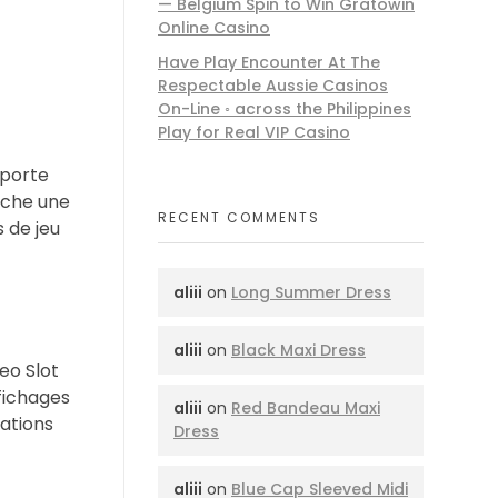
— Belgium Spin to Win Gratowin
Online Casino
Have Play Encounter At The
Respectable Aussie Casinos
On-Line ◦ across the Philippines
Play for Real VIP Casino
mporte
enche une
RECENT COMMENTS
 de jeu
aliii
on
Long Summer Dress
aliii
on
Black Maxi Dress
eo Slot
fichages
aliii
on
Red Bandeau Maxi
ations
Dress
aliii
on
Blue Cap Sleeved Midi