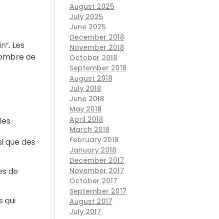
August 2025
July 2025
June 2025
December 2018
n”. Les
November 2018
 nombre de
October 2018
September 2018
August 2018
July 2018
June 2018
May 2018
April 2018
es.
March 2018
February 2018
si que des
January 2018
December 2017
November 2017
es de
October 2017
September 2017
s qui
August 2017
July 2017