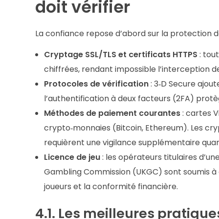
doit vérifier
La confiance repose d’abord sur la protection d
Cryptage SSL/TLS et certificats HTTPS
: tou
chiffrées, rendant impossible l’interception 
Protocoles de vérification
: 3‑D Secure ajout
l’authentification à deux facteurs (2FA) protè
Méthodes de paiement courantes
: cartes V
crypto‑monnaies (Bitcoin, Ethereum). Les cryp
requièrent une vigilance supplémentaire quant
Licence de jeu
: les opérateurs titulaires d’u
Gambling Commission (UKGC) sont soumis à des
joueurs et la conformité financière.
4.1. Les meilleures pratiqu