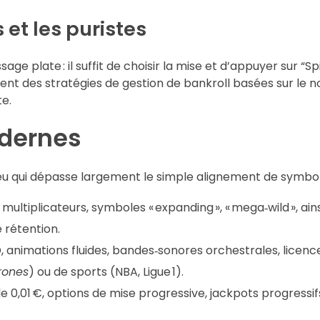
et les puristes
e plate : il suffit de choisir la mise et d’appuyer sur “Spi
uvent des stratégies de gestion de bankroll basées sur le
te.
odernes
eu qui dépasse largement le simple alignement de symbol
, multiplicateurs, symboles « expanding », « mega‑wild », ain
 rétention.
 animations fluides, bandes‑sonores orchestrales, licenc
rones
) ou de sports (NBA, Ligue 1).
de 0,01 €, options de mise progressive, jackpots progressif