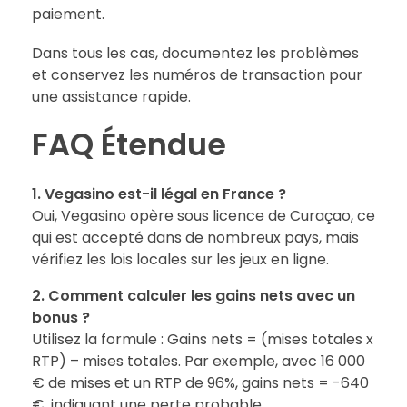
paiement.
Dans tous les cas, documentez les problèmes
et conservez les numéros de transaction pour
une assistance rapide.
FAQ Étendue
1. Vegasino est-il légal en France ?
Oui, Vegasino opère sous licence de Curaçao, ce
qui est accepté dans de nombreux pays, mais
vérifiez les lois locales sur les jeux en ligne.
2. Comment calculer les gains nets avec un
bonus ?
Utilisez la formule : Gains nets = (mises totales x
RTP) – mises totales. Par exemple, avec 16 000
€ de mises et un RTP de 96%, gains nets = -640
€, indiquant une perte probable.