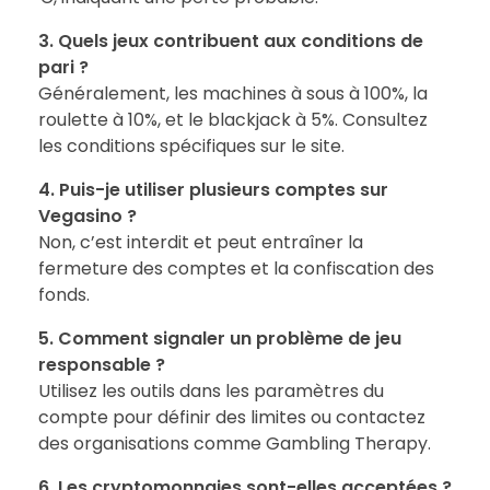
3. Quels jeux contribuent aux conditions de
pari ?
Généralement, les machines à sous à 100%, la
roulette à 10%, et le blackjack à 5%. Consultez
les conditions spécifiques sur le site.
4. Puis-je utiliser plusieurs comptes sur
Vegasino ?
Non, c’est interdit et peut entraîner la
fermeture des comptes et la confiscation des
fonds.
5. Comment signaler un problème de jeu
responsable ?
Utilisez les outils dans les paramètres du
compte pour définir des limites ou contactez
des organisations comme Gambling Therapy.
6. Les cryptomonnaies sont-elles acceptées ?