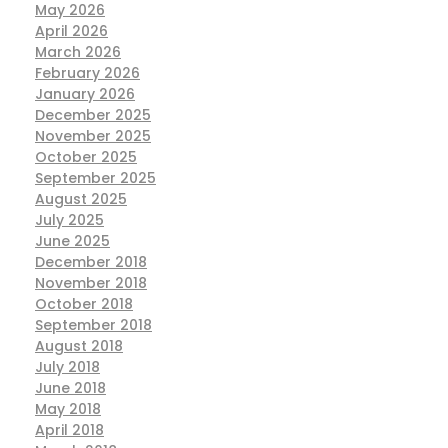
May 2026
April 2026
March 2026
February 2026
January 2026
December 2025
November 2025
October 2025
September 2025
August 2025
July 2025
June 2025
December 2018
November 2018
October 2018
September 2018
August 2018
July 2018
June 2018
May 2018
April 2018