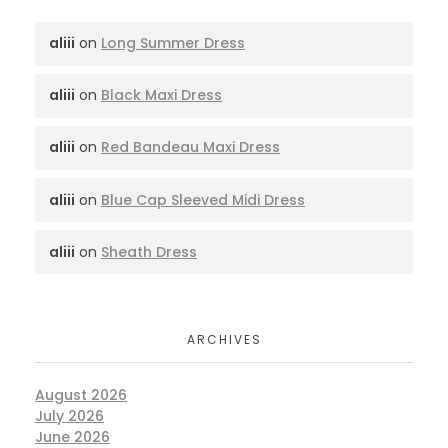
aliii
on
Long Summer Dress
aliii
on
Black Maxi Dress
aliii
on
Red Bandeau Maxi Dress
aliii
on
Blue Cap Sleeved Midi Dress
aliii
on
Sheath Dress
ARCHIVES
August 2026
July 2026
June 2026