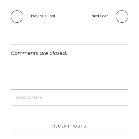
Previous Post
Next Post
Comments are closed.
RECENT POSTS