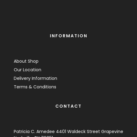
INFORMATION
About Shop
Our Location
Delivery Information
Terms & Conditions
CONTACT
Patricia C. Amedee 4401 Waldeck Street Grapevine