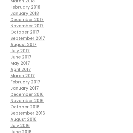
March 2018
February 2018
January 2018
December 2017
November 2017
October 2017
September 2017
August 2017
July 2017
June 2017
May 2017
April 2017
March 2017
February 2017
January 2017
December 2016
November 2016
October 2016
September 2016
August 2016
July 2016
June 2016