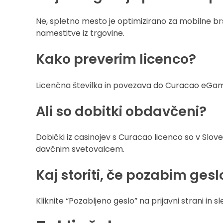
Ne, spletno mesto je optimizirano za mobilne b
namestitve iz trgovine.
Kako preverim licenco?
Licenčna številka in povezava do Curacao eGam
Ali so dobitki obdavčeni?
Dobički iz casinojev s Curacao licenco so v Slo
davčnim svetovalcem.
Kaj storiti, če pozabim gesl
Kliknite “Pozabljeno geslo” na prijavni strani in