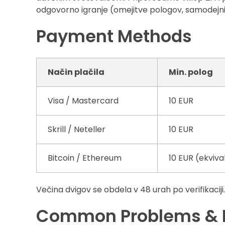
odgovorno igranje (omejitve pologov, samodejni 
Payment Methods
Način plačila
Min. polog
Visa / Mastercard
10 EUR
Skrill / Neteller
10 EUR
Bitcoin / Ethereum
10 EUR (ekviva
Večina dvigov se obdela v 48 urah po verifikaciji.
Common Problems & 