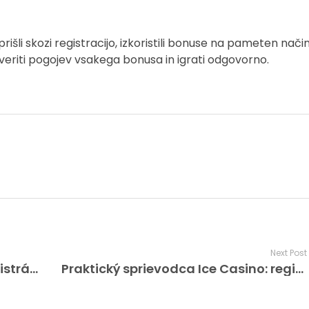
li skozi registracijo, izkoristili bonuse na pameten način
veriti pogojev vsakega bonusa in igrati odgovorno.
Next Post
Sprievodca nv casino online: registrácia, bonusy a výbery
Praktický sprievodca Ice Casino: registrácia, bonus a mobilné hranie