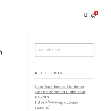
0
n
RECENT POSTS
User Experiences Stoiximan
Casino România Claim Your
Reward
https://www.epiccasino-
ro.com/