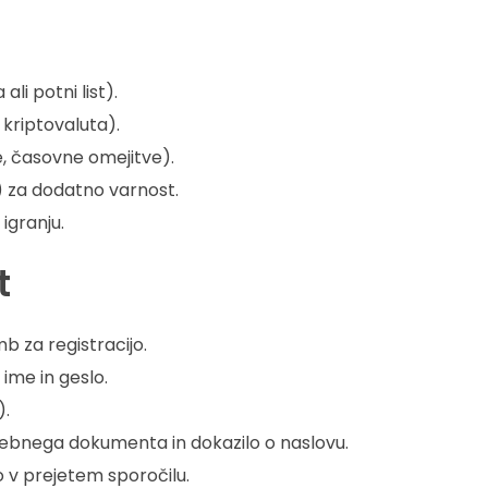
li potni list).
 kriptovaluta).
e, časovne omejitve).
 za dodatno varnost.
igranju.
t
mb za registracijo.
ime in geslo.
).
 osebnega dokumenta in dokazilo o naslovu.
 v prejetem sporočilu.