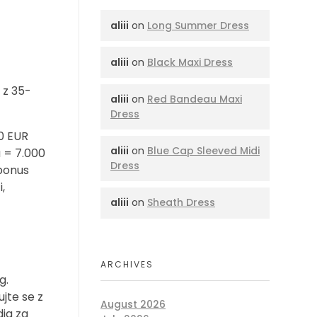
aliii
on
Long Summer Dress
aliii
on
Black Maxi Dress
 z 35-
aliii
on
Red Bandeau Maxi
Dress
00 EUR
aliii
on
Blue Cap Sleeved Midi
u = 7.000
Dress
 bonus
,
aliii
on
Sheath Dress
ARCHIVES
g.
jte se z
August 2026
ja za