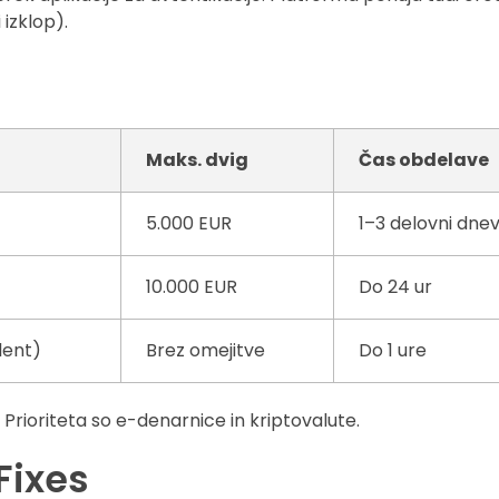
izklop).
Maks. dvig
Čas obdelave
5.000 EUR
1–3 delovni dnev
10.000 EUR
Do 24 ur
lent)
Brez omejitve
Do 1 ure
 Prioriteta so e-denarnice in kriptovalute.
Fixes