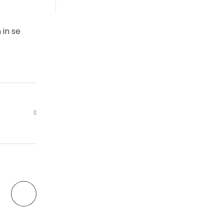
 in se