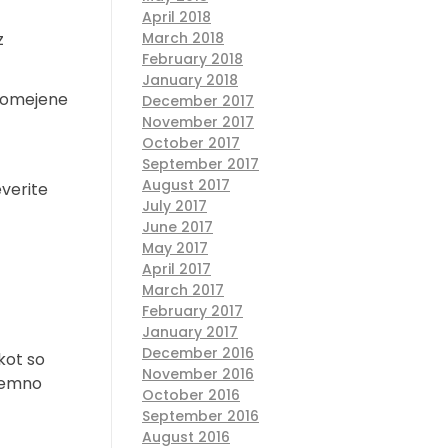
April 2018
March 2018
z
February 2018
January 2018
o omejene
December 2017
November 2017
October 2017
September 2017
August 2017
everite
July 2017
June 2017
May 2017
April 2017
March 2017
February 2017
January 2017
December 2016
kot so
November 2016
zjemno
October 2016
September 2016
August 2016