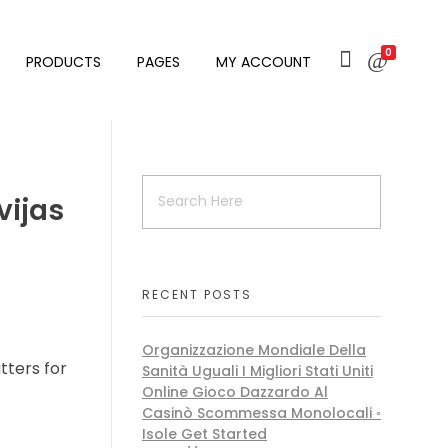
0
PRODUCTS
PAGES
MY ACCOUNT
vijas
RECENT POSTS
Organizzazione Mondiale Della
tters for
Sanità Uguali I Migliori Stati Uniti
Online Gioco Dazzardo Al
Casinò Scommessa Monolocali ◦
Isole Get Started