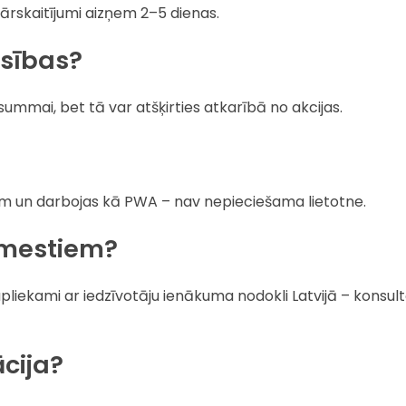
ārskaitījumi aizņem 2–5 dienas.
asības?
ummai, bet tā var atšķirties atkarībā no akcijas.
cēm un darbojas kā PWA – nav nepieciešama lietotne.
aimestiem?
pliekami ar iedzīvotāju ienākuma nodokli Latvijā – konsultē
ācija?