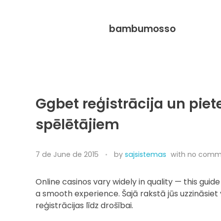
bambumosso
Ggbet reģistrācija un piet
spēlētājiem
7 de June de 2015
by
sajsistemas
with
no comm
Online casinos vary widely in quality — this gui
a smooth experience. Šajā rakstā jūs uzzināsiet
reģistrācijas līdz drošībai.