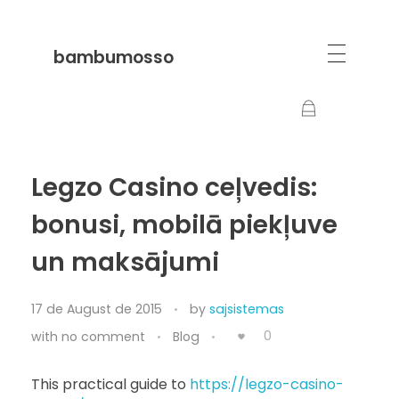
bambumosso
Legzo Casino ceļvedis:
bonusi, mobilā piekļuve
un maksājumi
17 de August de 2015
by
sajsistemas
0
with
no comment
Blog
This practical guide to
https://legzo-casino-