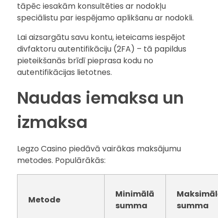
tāpēc iesakām konsultēties ar nodokļu
speciālistu par iespējamo aplikšanu ar nodokli.
Lai aizsargātu savu kontu, ieteicams iespējot
divfaktoru autentifikāciju (2FA) – tā papildus
pieteikšanās brīdī pieprasa kodu no
autentifikācijas lietotnes.
Naudas iemaksa un
izmaksa
Legzo Casino piedāvā vairākas maksājumu
metodes. Populārākās:
Minimālā
Maksimāl
Metode
summa
summa