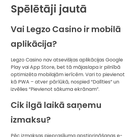
Spēlētāji jautā
Vai Legzo Casino ir mobilā
aplikācija?
Legzo Casino nav atsevišķas aplikācijas Google
Play vai App Store, bet tā mājaslapa ir pilnībā
optimizēta mobilajām ierīcēm. Vari to pievienot
kā PWA – atver pārlūkā, nospied “Dalīties” un
izvēlies “Pievienot sākuma ekrānam”.
Cik ilgā laikā saņemu
izmaksu?
Pēc izmaksas pieprasījuma apstiprināšanas e-