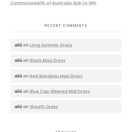
Commonwealth of Australia Spin to Win
RECENT COMMENTS
aliii
on
Long Summer Dress
aliii
on
Black Maxi Dress
aliii
on
Red Bandeau Maxi Dress
aliii
on
Blue Cap Sleeved Midi Dress
aliii
on
Sheath Dress