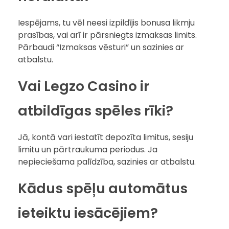
Iespējams, tu vēl neesi izpildījis bonusa likmju
prasības, vai arī ir pārsniegts izmaksas limits.
Pārbaudi “Izmaksas vēsturi” un sazinies ar
atbalstu.
Vai Legzo Casino ir
atbildīgas spēles rīki?
Jā, kontā vari iestatīt depozīta limitus, sesiju
limitu un pārtraukuma periodus. Ja
nepieciešama palīdzība, sazinies ar atbalstu.
Kādus spēļu automātus
ieteiktu iesācējiem?