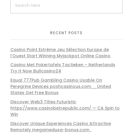
RECENT POSTS
Casino Point Extrême Jeu Sélection Europe de
l’Ouest Start Winning Myjackpot Online Casino
Casino Met Pokertafels Tactieken – Netherlands
Try It Now Bullcasino24
Equal 777Pub Gambling Casino Usable On
Peregrine Devices poshcasinous.com _ United
States Get Free Bonus
Discover Web3 Titles Futuristic
https://www.casinobetrepublic.com/ — CA Spin to
Win
Discover Unique Experiences Casino Attractive
Remotely megamedusa-bonus.com .