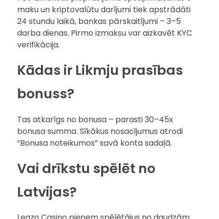
maku un kriptovalūtu darījumi tiek apstrādāti
24 stundu laikā, bankas pārskaitījumi – 3–5
darba dienas. Pirmo izmaksu var aizkavēt KYC
verifikācija.
Kādas ir Likmju prasības
bonuss?
Tas atkarīgs no bonusa – parasti 30–45x
bonusa summa. Sīkākus nosacījumus atrodi
“Bonusa noteikumos” savā konta sadaļā.
Vai drīkstu spēlēt no
Latvijas?
Legzo Casino pieņem spēlētājus no daudzām