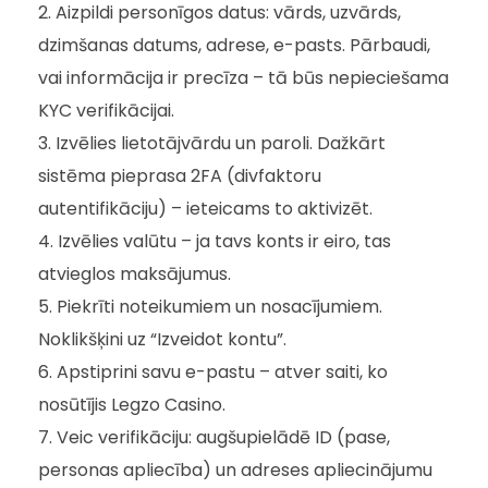
Aizpildi personīgos datus: vārds, uzvārds,
dzimšanas datums, adrese, e-pasts. Pārbaudi,
vai informācija ir precīza – tā būs nepieciešama
KYC verifikācijai.
Izvēlies lietotājvārdu un paroli. Dažkārt
sistēma pieprasa 2FA (divfaktoru
autentifikāciju) – ieteicams to aktivizēt.
Izvēlies valūtu – ja tavs konts ir eiro, tas
atvieglos maksājumus.
Piekrīti noteikumiem un nosacījumiem.
Noklikšķini uz “Izveidot kontu”.
Apstiprini savu e-pastu – atver saiti, ko
nosūtījis Legzo Casino.
Veic verifikāciju: augšupielādē ID (pase,
personas apliecība) un adreses apliecinājumu