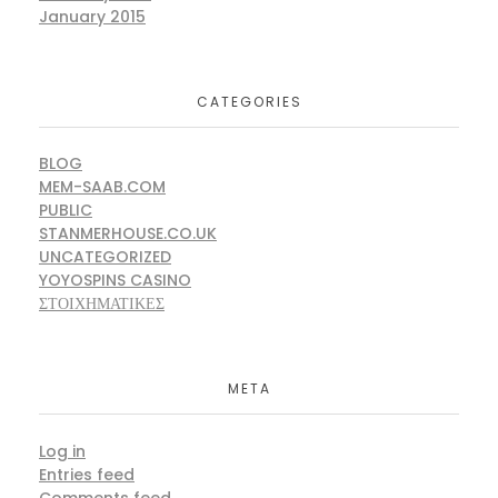
January 2015
CATEGORIES
BLOG
MEM-SAAB.COM
PUBLIC
STANMERHOUSE.CO.UK
UNCATEGORIZED
YOYOSPINS CASINO
ΣΤΟΙΧΗΜΑΤΙΚΕΣ
META
Log in
Entries feed
Comments feed