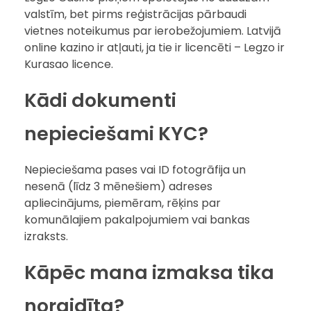
valstīm, bet pirms reģistrācijas pārbaudi
vietnes noteikumus par ierobežojumiem. Latvijā
online kazino ir atļauti, ja tie ir licencēti – Legzo ir
Kurasao licence.
Kādi dokumenti
nepieciešami KYC?
Nepieciešama pases vai ID fotogrāfija un
nesenā (līdz 3 mēnešiem) adreses
apliecinājums, piemēram, rēķins par
komunālajiem pakalpojumiem vai bankas
izraksts.
Kāpēc mana izmaksa tika
noraidīta?