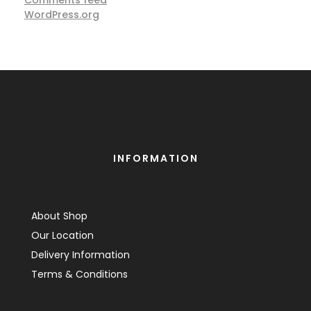
WordPress.org
INFORMATION
About Shop
Our Location
Delivery Information
Terms & Conditions