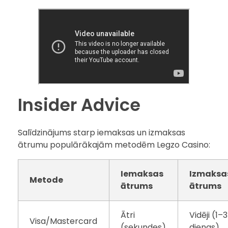
Insider Advice
Salīdzinājums starp iemaksas un izmaksas
ātrumu populārākajām metodēm Legzo Casino:
Iemaksas
Izmaksa
Metode
ātrums
ātrums
Ātri
Vidēji (1–3
Visa/Mastercard
(sekundes)
dienas)