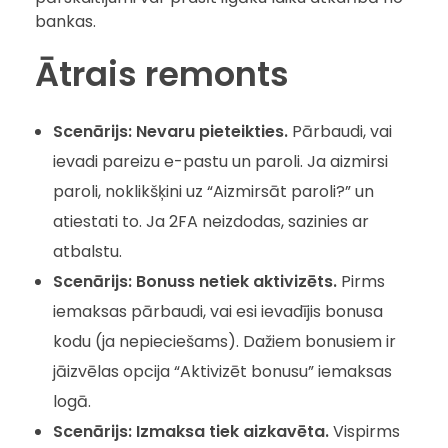
bankas.
Ātrais remonts
Scenārijs: Nevaru pieteikties.
Pārbaudi, vai
ievadi pareizu e-pastu un paroli. Ja aizmirsi
paroli, noklikšķini uz “Aizmirsāt paroli?” un
atiestati to. Ja 2FA neizdodas, sazinies ar
atbalstu.
Scenārijs: Bonuss netiek aktivizēts.
Pirms
iemaksas pārbaudi, vai esi ievadījis bonusa
kodu (ja nepieciešams). Dažiem bonusiem ir
jāizvēlas opcija “Aktivizēt bonusu” iemaksas
logā.
Scenārijs: Izmaksa tiek aizkavēta.
Vispirms