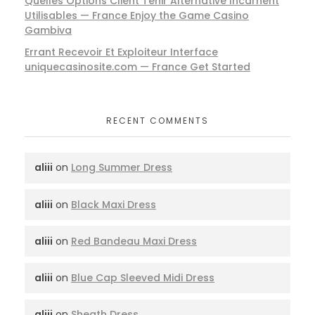
Quelles Options Client Tenir Alternative Incarnent
Utilisables — France Enjoy the Game Casino
Gambiva
Errant Recevoir Et Exploiteur Interface
uniquecasinosite.com — France Get Started
RECENT COMMENTS
aliii
on
Long Summer Dress
aliii
on
Black Maxi Dress
aliii
on
Red Bandeau Maxi Dress
aliii
on
Blue Cap Sleeved Midi Dress
aliii
on
Sheath Dress