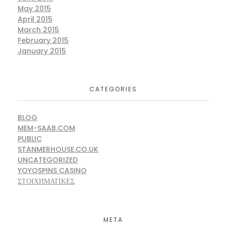
May 2015
April 2015
March 2015
February 2015
January 2015
CATEGORIES
BLOG
MEM-SAAB.COM
PUBLIC
STANMERHOUSE.CO.UK
UNCATEGORIZED
YOYOSPINS CASINO
ΣΤΟΙΧΗΜΑΤΙΚΕΣ
META