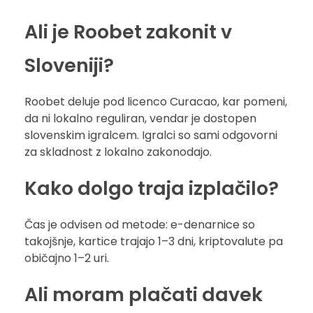
Ali je Roobet zakonit v
Sloveniji?
Roobet deluje pod licenco Curacao, kar pomeni,
da ni lokalno reguliran, vendar je dostopen
slovenskim igralcem. Igralci so sami odgovorni
za skladnost z lokalno zakonodajo.
Kako dolgo traja izplačilo?
Čas je odvisen od metode: e-denarnice so
takojšnje, kartice trajajo 1–3 dni, kriptovalute pa
običajno 1–2 uri.
Ali moram plačati davek