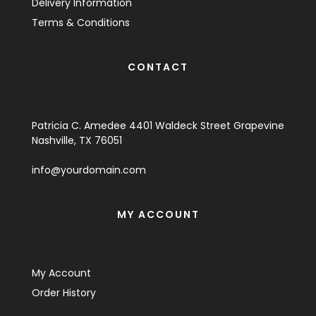
Delivery Information
Terms & Conditions
CONTACT
Patricia C. Amedee 4401 Waldeck Street Grapevine
Nashville, TX 76051
info@yourdomain.com
MY ACCOUNT
My Account
Order History