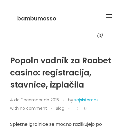
bambumosso
Popoln vodnik za Roobet
casino: registracija,
stavnice, izplačila
4 de December de 2015
by
sajsistemas
with
no comment
Blog
0
Spletne igralnice se močno razlikujejo po