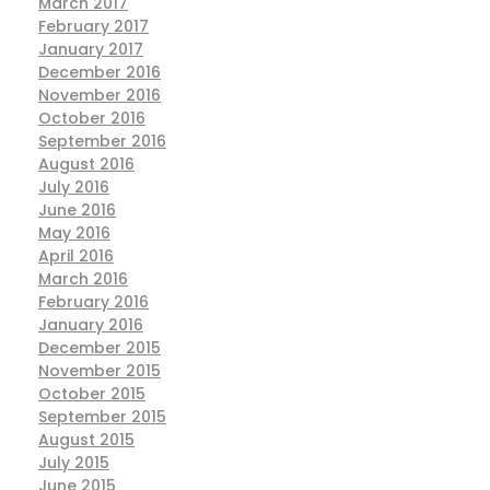
March 2017
February 2017
January 2017
December 2016
November 2016
October 2016
September 2016
August 2016
July 2016
June 2016
May 2016
April 2016
March 2016
February 2016
January 2016
December 2015
November 2015
October 2015
September 2015
August 2015
July 2015
June 2015