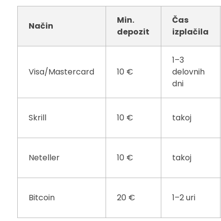
Min.
Čas
Način
depozit
izplačila
1–3
Visa/Mastercard
10 €
delovnih
dni
Skrill
10 €
takoj
Neteller
10 €
takoj
Bitcoin
20 €
1–2 uri