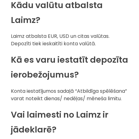
Kādu valūtu atbalsta
Laimz?
Laimz atbalsta EUR, USD un citas valūtas.
Depozīti tiek ieskaitīti konta valūtā.
Kā es varu iestatīt depozīta
ierobežojumus?
Konta iestatījumos sadaļā “Atbildīga spēlēšana”
varat noteikt dienas/ nedēļas/ mēneša limitu.
Vai laimesti no Laimz ir
jādeklarē?