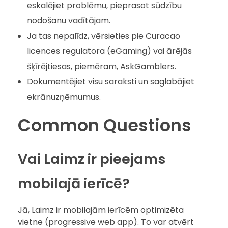
eskalējiet problēmu, pieprasot sūdzību
nodošanu vadītājam.
Ja tas nepalīdz, vērsieties pie Curacao
licences regulatora (eGaming) vai ārējās
šķīrējtiesas, piemēram, AskGamblers.
Dokumentējiet visu saraksti un saglabājiet
ekrānuzņēmumus.
Common Questions
Vai Laimz ir pieejams
mobilajā ierīcē?
Jā, Laimz ir mobilajām ierīcēm optimizēta
vietne (progressive web app). To var atvērt