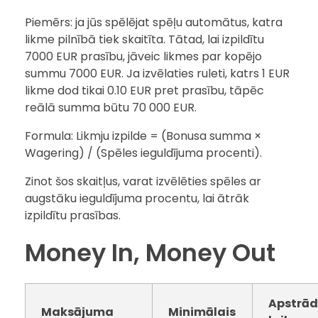
Piemērs: ja jūs spēlējat spēļu automātus, katra
likme pilnībā tiek skaitīta. Tātad, lai izpildītu
7000 EUR prasību, jāveic likmes par kopējo
summu 7000 EUR. Ja izvēlaties ruleti, katrs 1 EUR
likme dod tikai 0.10 EUR pret prasību, tāpēc
reālā summa būtu 70 000 EUR.
Formula: Likmju izpilde = (Bonusa summa ×
Wagering) / (Spēles ieguldījuma procenti).
Zinot šos skaitļus, varat izvēlēties spēles ar
augstāku ieguldījuma procentu, lai ātrāk
izpildītu prasības.
Money In, Money Out
Apstrād
Maksājuma
Minimālais