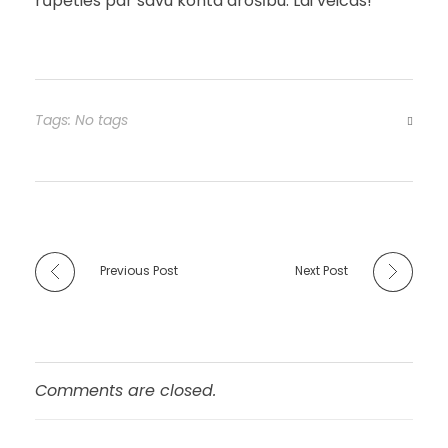
rūpēties par savu konta drošību. Lai veicas!
Tags: No tags
Previous Post
Next Post
Comments are closed.