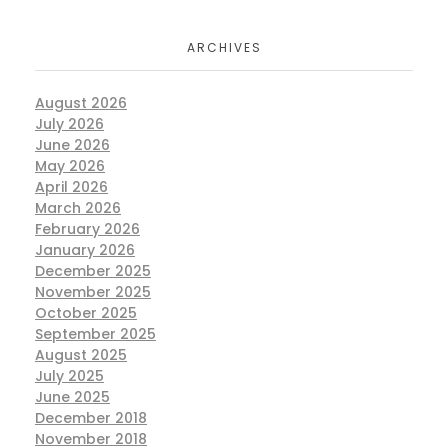
ARCHIVES
August 2026
July 2026
June 2026
May 2026
April 2026
March 2026
February 2026
January 2026
December 2025
November 2025
October 2025
September 2025
August 2025
July 2025
June 2025
December 2018
November 2018