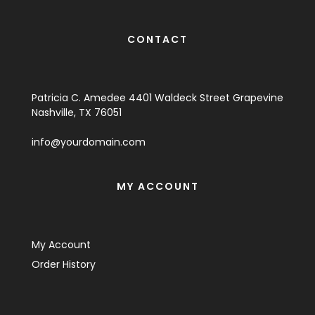
CONTACT
Patricia C. Amedee 4401 Waldeck Street Grapevine
Nashville, TX 76051
info@yourdomain.com
MY ACCOUNT
My Account
Order History