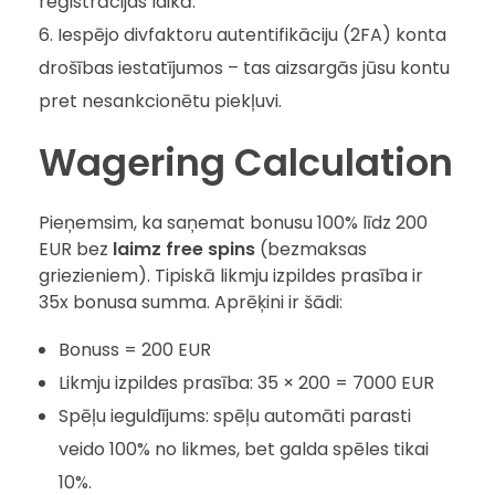
reģistrācijas laikā.
Iespējo divfaktoru autentifikāciju (2FA) konta
drošības iestatījumos – tas aizsargās jūsu kontu
pret nesankcionētu piekļuvi.
Wagering Calculation
Pieņemsim, ka saņemat bonusu 100% līdz 200
EUR bez
laimz free spins
(bezmaksas
griezieniem). Tipiskā likmju izpildes prasība ir
35x bonusa summa. Aprēķini ir šādi:
Bonuss = 200 EUR
Likmju izpildes prasība: 35 × 200 = 7000 EUR
Spēļu ieguldījums: spēļu automāti parasti
veido 100% no likmes, bet galda spēles tikai
10%.