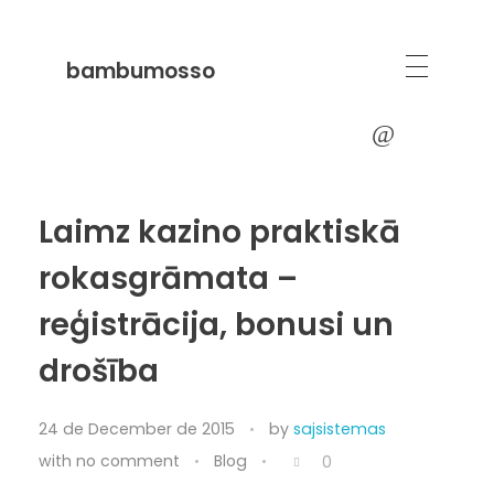
bambumosso
Laimz kazino praktiskā
rokasgrāmata –
reģistrācija, bonusi un
drošība
24 de December de 2015
by
sajsistemas
with
no comment
Blog
0