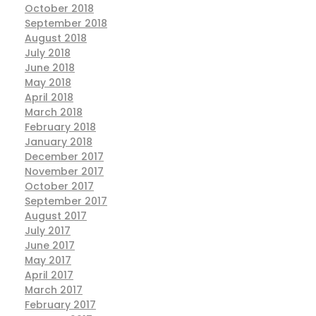
October 2018
September 2018
August 2018
July 2018
June 2018
May 2018
April 2018
March 2018
February 2018
January 2018
December 2017
November 2017
October 2017
September 2017
August 2017
July 2017
June 2017
May 2017
April 2017
March 2017
February 2017