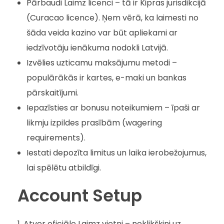
Pārbaudi Laimz licenci – tā ir Kipras jurisdikcijā
(Curacao licence). Ņem vērā, ka laimesti no
šāda veida kazino var būt apliekami ar
iedzīvotāju ienākuma nodokli Latvijā.
Izvēlies uzticamu maksājumu metodi –
populārākās ir kartes, e-maki un bankas
pārskaitījumi.
Iepazīsties ar bonusu noteikumiem – īpaši ar
likmju izpildes prasībām (wagering
requirements).
Iestati depozīta limitus un laika ierobežojumus,
lai spēlētu atbildīgi.
Account Setup
Atver oficiālo Laimz vietni – noklikšķini uz