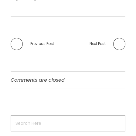
Previous Post
Next Post
Comments are closed.