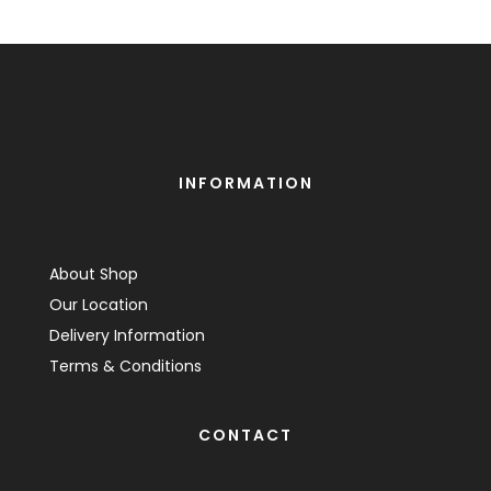
INFORMATION
About Shop
Our Location
Delivery Information
Terms & Conditions
CONTACT