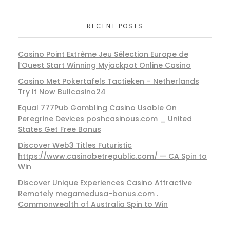
RECENT POSTS
Casino Point Extrême Jeu Sélection Europe de
l’Ouest Start Winning Myjackpot Online Casino
Casino Met Pokertafels Tactieken – Netherlands
Try It Now Bullcasino24
Equal 777Pub Gambling Casino Usable On
Peregrine Devices poshcasinous.com _ United
States Get Free Bonus
Discover Web3 Titles Futuristic
https://www.casinobetrepublic.com/ — CA Spin to
Win
Discover Unique Experiences Casino Attractive
Remotely megamedusa-bonus.com .
Commonwealth of Australia Spin to Win