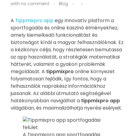
with
no comment
Blog
A
Tippmixpro app
egy innovatív platform a
sportfogadás és online kaszinó élményekhez,
amely kiemelkedő funkcionalitást és
biztonságot kínál a magyar felhasználóknak. Ez
a kézikönyv célja, hogy részletesen bemutassa
az app használatát, a stratégiák matematikai
hátterét, valamint a gyakori problémák
megoldását. A
tippmixpro
online környezet
folyamatosan fejlődik, így fontos, hogy a
felhasználók naprakész információkhoz
jussanak. Az alábbi útmutató segítségével
hatékonyabban navigálhat a
tippmixpro app
világában, és maximalizálhatja nyerési esélyeit.
A Tippmixpro app sportfogadási