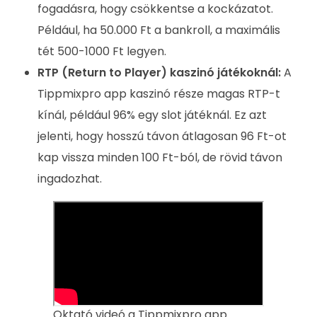
fogadásra, hogy csökkentse a kockázatot.
Például, ha 50.000 Ft a bankroll, a maximális
tét 500-1000 Ft legyen.
RTP (Return to Player) kaszinó játékoknál:
A
Tippmixpro app kaszinó része magas RTP-t
kínál, például 96% egy slot játéknál. Ez azt
jelenti, hogy hosszú távon átlagosan 96 Ft-ot
kap vissza minden 100 Ft-ból, de rövid távon
ingadozhat.
Oktató videó a Tippmixpro app