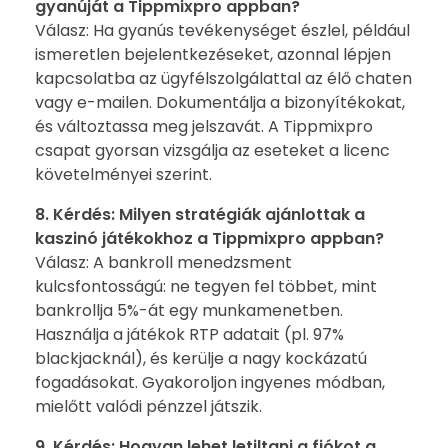
gyanúját a Tippmixpro appban?
Válasz: Ha gyanús tevékenységet észlel, például
ismeretlen bejelentkezéseket, azonnal lépjen
kapcsolatba az ügyfélszolgálattal az élő chaten
vagy e-mailen. Dokumentálja a bizonyítékokat,
és változtassa meg jelszavát. A Tippmixpro
csapat gyorsan vizsgálja az eseteket a licenc
követelményei szerint.
8. Kérdés: Milyen stratégiák ajánlottak a
kaszinó játékokhoz a Tippmixpro appban?
Válasz: A bankroll menedzsment
kulcsfontosságú: ne tegyen fel többet, mint
bankrollja 5%-át egy munkamenetben.
Használja a játékok RTP adatait (pl. 97%
blackjacknál), és kerülje a nagy kockázatú
fogadásokat. Gyakoroljon ingyenes módban,
mielőtt valódi pénzzel játszik.
9. Kérdés: Hogyan lehet letiltani a fiókot a