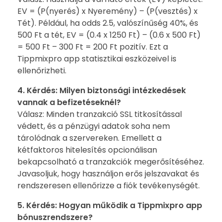
EV = (P(nyerés) x Nyeremény) – (P(vesztés) x
Tét). Például, ha odds 2.5, valószínűség 40%, és
500 Ft a tét, EV = (0.4 x 1250 Ft) – (0.6 x 500 Ft)
= 500 Ft – 300 Ft = 200 Ft pozitív. Ezt a
Tippmixpro app statisztikai eszközeivel is
ellenőrizheti.
4. Kérdés: Milyen biztonsági intézkedések
vannak a befizetéseknél?
Válasz: Minden tranzakció SSL titkosítással
védett, és a pénzügyi adatok soha nem
tárolódnak a szervereken. Emellett a
kétfaktoros hitelesítés opcionálisan
bekapcsolható a tranzakciók megerősítéséhez.
Javasoljuk, hogy használjon erős jelszavakat és
rendszeresen ellenőrizze a fiók tevékenységét.
5. Kérdés: Hogyan működik a Tippmixpro app
bónuszrendszere?