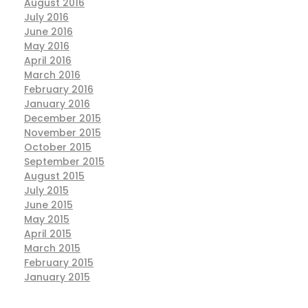
August 2016
July 2016
June 2016
May 2016
April 2016
March 2016
February 2016
January 2016
December 2015
November 2015
October 2015
September 2015
August 2015
July 2015
June 2015
May 2015
April 2015
March 2015
February 2015
January 2015