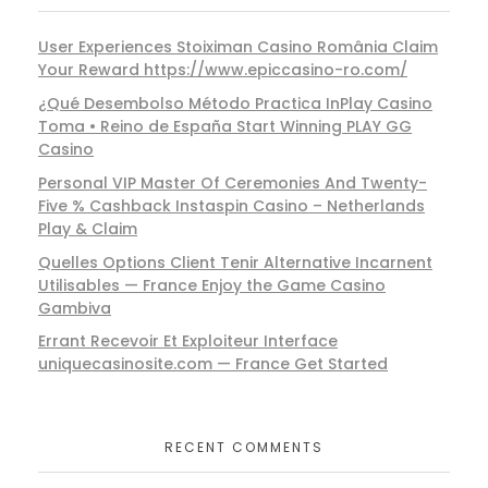
User Experiences Stoiximan Casino România Claim
Your Reward https://www.epiccasino-ro.com/
¿Qué Desembolso Método Practica InPlay Casino
Toma • Reino de España Start Winning PLAY GG
Casino
Personal VIP Master Of Ceremonies And Twenty-
Five % Cashback Instaspin Casino – Netherlands
Play & Claim
Quelles Options Client Tenir Alternative Incarnent
Utilisables — France Enjoy the Game Casino
Gambiva
Errant Recevoir Et Exploiteur Interface
uniquecasinosite.com — France Get Started
RECENT COMMENTS