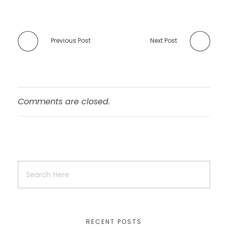
Previous Post
Next Post
Comments are closed.
RECENT POSTS