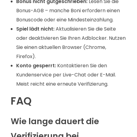
Bonus nicht gutgeschrieben:
Lesen Sie die
Bonus-AGB – manche Boni erfordern einen
Bonuscode oder eine Mindesteinzahlung.
Spiel lädt nicht:
Aktualisieren Sie die Seite
oder deaktivieren Sie Ihren Adblocker. Nutzen
Sie einen aktuellen Browser (Chrome,
Firefox).
Konto gesperrt:
Kontaktieren Sie den
Kundenservice per Live-Chat oder E-Mail.
Meist reicht eine erneute Verifizierung.
FAQ
Wie lange dauert die
Verifizierung bei