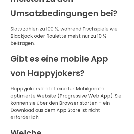
Umsatzbedingungen bei?
Slots zählen zu 100 %, während Tischspiele wie
Blackjack oder Roulette meist nur zu 10 %
beitragen.
Gibt es eine mobile App
von Happyjokers?
Happyjokers bietet eine für Mobilgeräte
optimierte Website (Progressive Web App). Sie
können sie über den Browser starten – ein
Download aus dem App Store ist nicht
erforderlich.
Welche