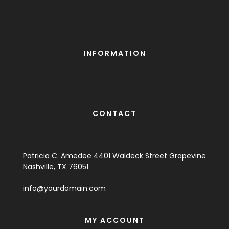
INFORMATION
CONTACT
Patricia C. Amedee 4401 Waldeck Street Grapevine
Nashville, TX 76051
info@yourdomain.com
MY ACCOUNT