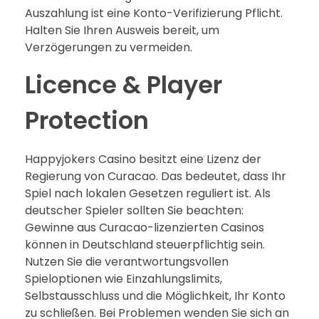
Auszahlung ist eine Konto-Verifizierung Pflicht.
Halten Sie Ihren Ausweis bereit, um
Verzögerungen zu vermeiden.
Licence & Player
Protection
Happyjokers Casino besitzt eine Lizenz der
Regierung von Curacao. Das bedeutet, dass Ihr
Spiel nach lokalen Gesetzen reguliert ist. Als
deutscher Spieler sollten Sie beachten:
Gewinne aus Curacao-lizenzierten Casinos
können in Deutschland steuerpflichtig sein.
Nutzen Sie die verantwortungsvollen
Spieloptionen wie Einzahlungslimits,
Selbstausschluss und die Möglichkeit, Ihr Konto
zu schließen. Bei Problemen wenden Sie sich an