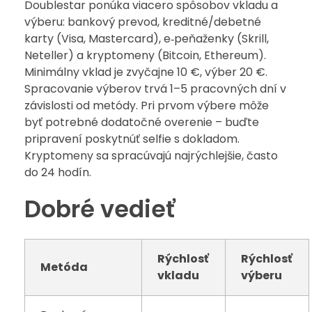
Doublestar ponúka viacero spôsobov vkladu a
výberu: bankový prevod, kreditné/debetné
karty (Visa, Mastercard), e‑peňaženky (Skrill,
Neteller) a kryptomeny (Bitcoin, Ethereum).
Minimálny vklad je zvyčajne 10 €, výber 20 €.
Spracovanie výberov trvá 1–5 pracovných dní v
závislosti od metódy. Pri prvom výbere môže
byť potrebné dodatočné overenie – buďte
pripravení poskytnúť selfie s dokladom.
Kryptomeny sa spracúvajú najrýchlejšie, často
do 24 hodín.
Dobré vedieť
Rýchlosť
Rýchlosť
Metóda
vkladu
výberu