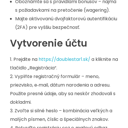
Oboznámte sa s pravidlami bonusov – najmä
s požiadavkami na pretočenie (wagering).
Majte aktivovanú dvojfaktorovú autentifikáciu
(2FA) pre vyššiu bezpečnosť.
Vytvorenie účtu
Prejdite na
https://doublestar1.sk/
a kliknite na
tlačidlo „Registrácia“.
Vyplňte registračný formulár – meno,
priezvisko, e‑mail, dátum narodenia a adresu.
Použite presné údaje, aby sa neskôr zhodovali s
dokladmi.
Zvoľte si silné heslo – kombinácia veľkých a
malých písmen, číslic a špeciálnych znakov.
Potvrďte registráciu cez e‑mailový odkaz.