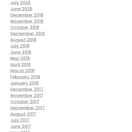
July 2025
June 2025
December 2018
November 2018
October 2018
September 2018
August 2018
July 2018
June 2018
May 2018
April 2018
March 2018
February 2018
January 2018
December 2017
November 2017
October 2017
September 2017
August 2017
July 2017
June 2017