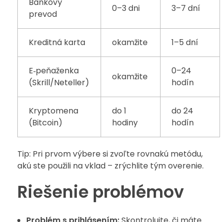
Bankový
0–3 dni
3–7 dní
prevod
Kreditná karta
okamžite
1–5 dní
E‑peňaženka
0–24
okamžite
(Skrill/Neteller)
hodín
Kryptomena
do 1
do 24
(Bitcoin)
hodiny
hodín
Tip: Pri prvom výbere si zvoľte rovnakú metódu,
akú ste použili na vklad – zrýchlite tým overenie.
Riešenie problémov
Problém s prihlásením:
Skontrolujte, či máte