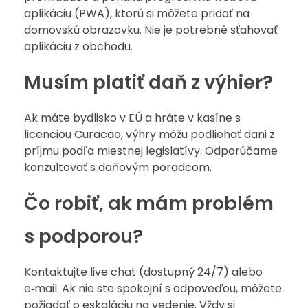
aplikáciu (PWA), ktorú si môžete pridať na
domovskú obrazovku. Nie je potrebné sťahovať
aplikáciu z obchodu.
Musím platiť daň z výhier?
Ak máte bydlisko v EÚ a hráte v kasíne s
licenciou Curacao, výhry môžu podliehať dani z
príjmu podľa miestnej legislatívy. Odporúčame
konzultovať s daňovým poradcom.
Čo robiť, ak mám problém
s podporou?
Kontaktujte live chat (dostupný 24/7) alebo
e‑mail. Ak nie ste spokojní s odpoveďou, môžete
požiadať o eskaláciu na vedenie. Vždy si