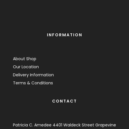
INFORMATION
About Shop
Our Location
Delivery Information
Terms & Conditions
CONTACT
Patricia C. Amedee 4401 Waldeck Street Grapevine