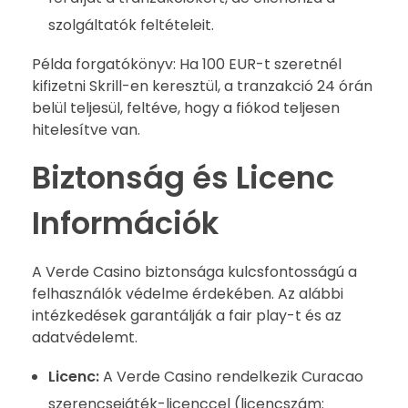
szolgáltatók feltételeit.
Példa forgatókönyv: Ha 100 EUR-t szeretnél
kifizetni Skrill-en keresztül, a tranzakció 24 órán
belül teljesül, feltéve, hogy a fiókod teljesen
hitelesítve van.
Biztonság és Licenc
Információk
A Verde Casino biztonsága kulcsfontosságú a
felhasználók védelme érdekében. Az alábbi
intézkedések garantálják a fair play-t és az
adatvédelemt.
Licenc:
A Verde Casino rendelkezik Curacao
szerencsejáték-licenccel (licencszám: