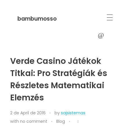
bambumosso
Verde Casino Játékok
Titkai: Pro Stratégiák és
Részletes Matematikai
Elemzés
2 de April de 2016
by
sajsistemas
with
no comment
Blog