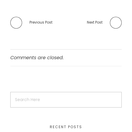
Previous Post
Next Post
Comments are closed.
RECENT POSTS