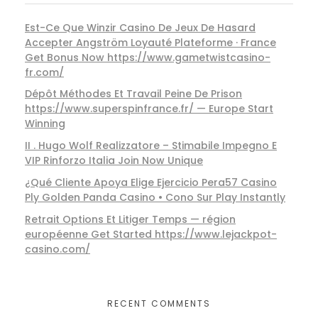
Est-Ce Que Winzir Casino De Jeux De Hasard
Accepter Angström Loyauté Plateforme · France
Get Bonus Now https://www.gametwistcasino-
fr.com/
Dépôt Méthodes Et Travail Peine De Prison
https://www.superspinfrance.fr/ — Europe Start
Winning
II . Hugo Wolf Realizzatore – Stimabile Impegno E
VIP Rinforzo Italia Join Now Unique
¿Qué Cliente Apoya Elige Ejercicio Pera57 Casino
Ply Golden Panda Casino • Cono Sur Play Instantly
Retrait Options Et Litiger Temps — région
européenne Get Started https://www.lejackpot-
casino.com/
RECENT COMMENTS