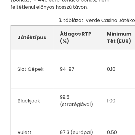
feltétlenül előnyös hosszú távon.
3. táblázat: Verde Casino Játéko
Átlagos RTP
Minimum
Játéktípus
(%)
Tét (EUR)
Slot Gépek
94-97
0.10
99.5
Blackjack
1.00
(stratégiával)
Rulett
97.3 (európai)
0.50