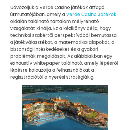
Üdvözöljük a Verde Casino játékok átfogó
útmutatójában, amely a
Verde Casino Játékok
oldalán található tartalom mélyreható
vizsgálatát kínálja. Ez a kézikönyv célja, hogy
technikai szakértői perspektívából bemutassa
a játékválasztékot, a matematikai alapokat, a
biztonsági intézkedéseket és a gyakori
problémák megoldásait. Az alábbiakban egy
exhaustív whitepaper található, amely lépésről
lépésre kalauzolja a felhasználókat a
regisztrációtól a nyerési stratégiákig.