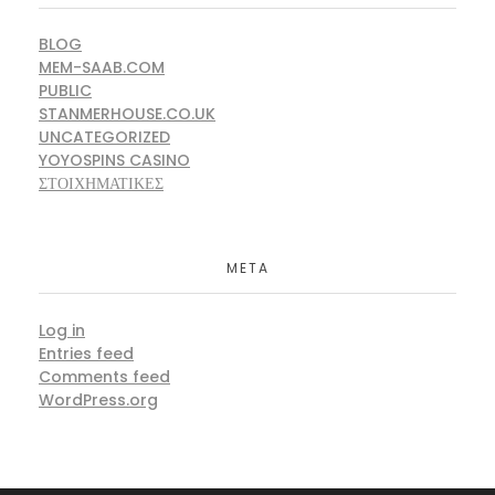
BLOG
MEM-SAAB.COM
PUBLIC
STANMERHOUSE.CO.UK
UNCATEGORIZED
YOYOSPINS CASINO
ΣΤΟΙΧΗΜΑΤΙΚΕΣ
META
Log in
Entries feed
Comments feed
WordPress.org