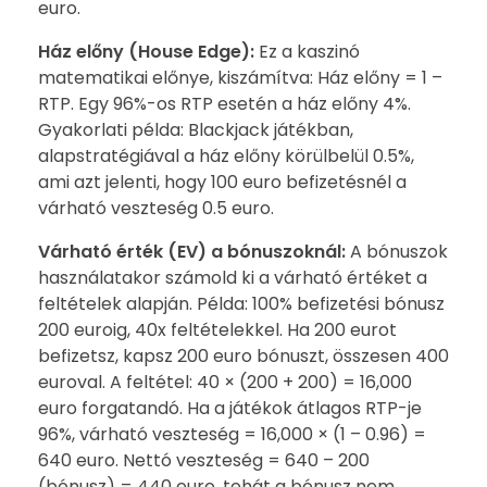
euro.
Ház előny (House Edge):
Ez a kaszinó
matematikai előnye, kiszámítva: Ház előny = 1 –
RTP. Egy 96%-os RTP esetén a ház előny 4%.
Gyakorlati példa: Blackjack játékban,
alapstratégiával a ház előny körülbelül 0.5%,
ami azt jelenti, hogy 100 euro befizetésnél a
várható veszteség 0.5 euro.
Várható érték (EV) a bónuszoknál:
A bónuszok
használatakor számold ki a várható értéket a
feltételek alapján. Példa: 100% befizetési bónusz
200 euroig, 40x feltételekkel. Ha 200 eurot
befizetsz, kapsz 200 euro bónuszt, összesen 400
euroval. A feltétel: 40 × (200 + 200) = 16,000
euro forgatandó. Ha a játékok átlagos RTP-je
96%, várható veszteség = 16,000 × (1 – 0.96) =
640 euro. Nettó veszteség = 640 – 200
(bónusz) = 440 euro, tehát a bónusz nem