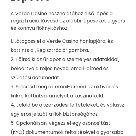
A Verde Casino használatához első lépés a
regisztráció. Kövesd az alábbi lépéseket a gyors
és könnyű fióknyitáshoz:
Látogass el a Verde Casino honlapjára, és
kattints a „Regisztráció” gombra.
Töltsd ki az űrlapot a személyes adataiddal,
beleértve a teljes neved, email-címed és
születési dátumodat.
Erősítsd meg az email-címed az aktivációs
linkre kattintva, amelyet a kaszinó küld.
Jelöld be a szerződési feltételeket, és válassz
egy erős jelszót a fiók biztonságához.
Opcionálisan, végezz el egy azonosítást
(KYC) dokumentumok feltöltésével a gyorsabb