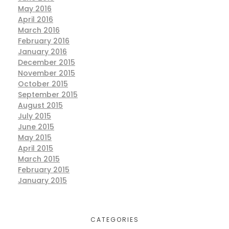
May 2016
April 2016
March 2016
February 2016
January 2016
December 2015
November 2015
October 2015
September 2015
August 2015
July 2015
June 2015
May 2015
April 2015
March 2015
February 2015
January 2015
CATEGORIES