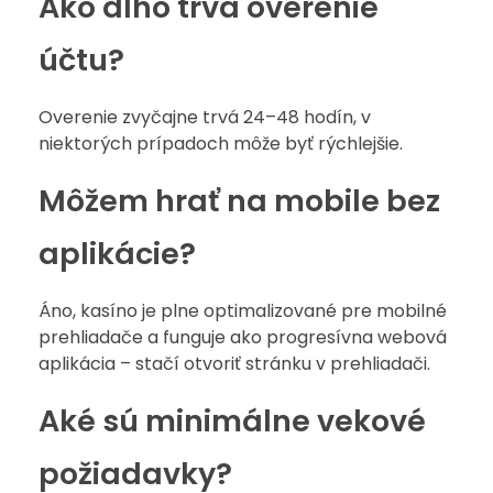
Ako dlho trvá overenie
účtu?
Overenie zvyčajne trvá 24–48 hodín, v
niektorých prípadoch môže byť rýchlejšie.
Môžem hrať na mobile bez
aplikácie?
Áno, kasíno je plne optimalizované pre mobilné
prehliadače a funguje ako progresívna webová
aplikácia – stačí otvoriť stránku v prehliadači.
Aké sú minimálne vekové
požiadavky?