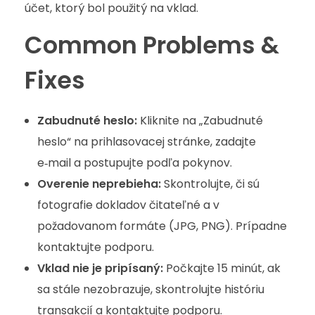
účet, ktorý bol použitý na vklad.
Common Problems &
Fixes
Zabudnuté heslo:
Kliknite na „Zabudnuté
heslo“ na prihlasovacej stránke, zadajte
e‑mail a postupujte podľa pokynov.
Overenie neprebieha:
Skontrolujte, či sú
fotografie dokladov čitateľné a v
požadovanom formáte (JPG, PNG). Prípadne
kontaktujte podporu.
Vklad nie je pripísaný:
Počkajte 15 minút, ak
sa stále nezobrazuje, skontrolujte históriu
transakcií a kontaktujte podporu.