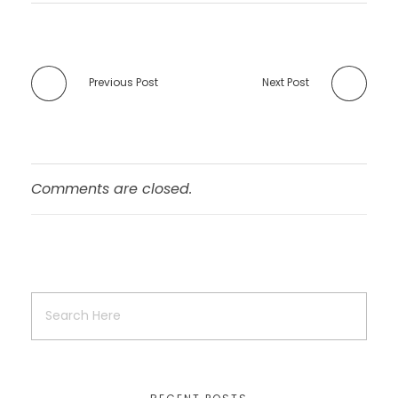
Previous Post
Next Post
Comments are closed.