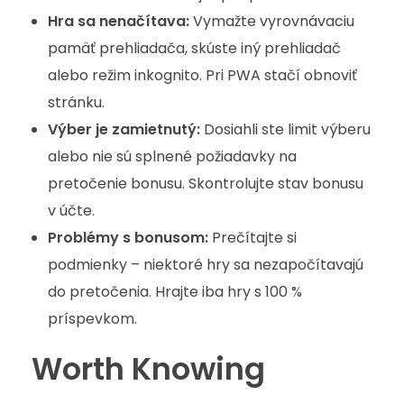
Hra sa nenačítava:
Vymažte vyrovnávaciu
pamäť prehliadača, skúste iný prehliadač
alebo režim inkognito. Pri PWA stačí obnoviť
stránku.
Výber je zamietnutý:
Dosiahli ste limit výberu
alebo nie sú splnené požiadavky na
pretočenie bonusu. Skontrolujte stav bonusu
v účte.
Problémy s bonusom:
Prečítajte si
podmienky – niektoré hry sa nezapočítavajú
do pretočenia. Hrajte iba hry s 100 %
príspevkom.
Worth Knowing