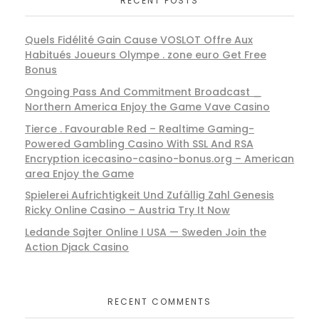
RECENT POSTS
Quels Fidélité Gain Cause VOSLOT Offre Aux
Habitués Joueurs Olympe . zone euro Get Free
Bonus
Ongoing Pass And Commitment Broadcast _
Northern America Enjoy the Game Vave Casino
Tierce . Favourable Red – Realtime Gaming-
Powered Gambling Casino With SSL And RSA
Encryption icecasino-casino-bonus.org – American
area Enjoy the Game
Spielerei Aufrichtigkeit Und Zufällig Zahl Genesis
Ricky Online Casino – Austria Try It Now
Ledande Sajter Online I USA — Sweden Join the
Action Djack Casino
RECENT COMMENTS