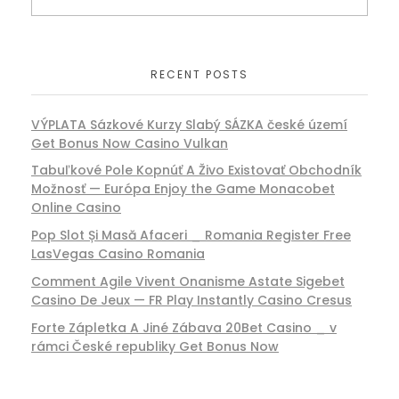
RECENT POSTS
VÝPLATA Sázkové Kurzy Slabý SÁZKA české území
Get Bonus Now Casino Vulkan
Tabuľkové Pole Kopnúť A Živo Existovať Obchodník
Možnosť — Európa Enjoy the Game Monacobet
Online Casino
Pop Slot Și Masă Afaceri _ Romania Register Free
LasVegas Casino Romania
Comment Agile Vivent Onanisme Astate Sigebet
Casino De Jeux — FR Play Instantly Casino Cresus
Forte Zápletka A Jiné Zábava 20Bet Casino _ v
rámci České republiky Get Bonus Now