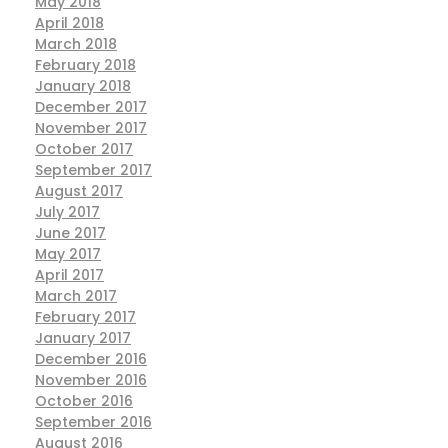
May 2018
April 2018
March 2018
February 2018
January 2018
December 2017
November 2017
October 2017
September 2017
August 2017
July 2017
June 2017
May 2017
April 2017
March 2017
February 2017
January 2017
December 2016
November 2016
October 2016
September 2016
August 2016