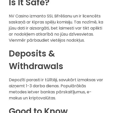
Is It Safe?
NV Casino izmanto SSL šifrēšanu un ir licencēts
saskaņā ar Kipras spēļu komisiju. Tas nozīmē, ka
jūsu dati ir aizsargāti, bet laimesti var tikt aplikti
ar nodokļiem atkarībā no jūsu dzīvesvietas.
Vienmēr pārbaudiet vietējos nodokļus.
Deposits &
Withdrawals
Depozīti parasti ir tūlītēji, savukārt izmaksas var
aizņemt 1-3 darba dienas. Populārākās
metodes ietver bankas pārskaitījumus, e-
makus un kriptovalūtas.
Good to Know