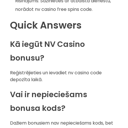
Risinājums: Sazinieties ar atbalsta dienestu,
norādot nv casino free spins code.
Quick Answers
Kā iegūt NV Casino
bonusu?
Reģistrējieties un ievadiet nv casino code
depozīta laikā.
Vai ir nepieciešams
bonusa kods?
Dažiem bonusiem nav nepieciešams kods, bet