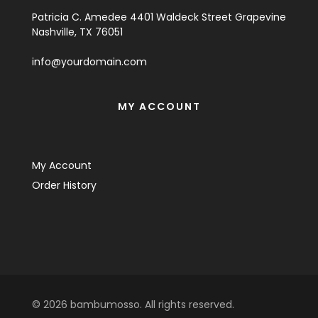
Patricia C. Amedee 4401 Waldeck Street Grapevine
Nashville, TX 76051
info@yourdomain.com
MY ACCOUNT
My Account
Order History
© 2026 bambumosso. All rights reserved.