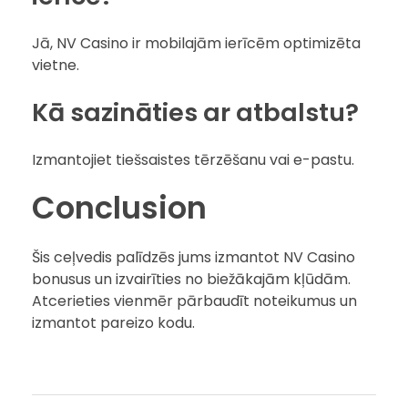
Jā, NV Casino ir mobilajām ierīcēm optimizēta
vietne.
Kā sazināties ar atbalstu?
Izmantojiet tiešsaistes tērzēšanu vai e-pastu.
Conclusion
Šis ceļvedis palīdzēs jums izmantot NV Casino
bonusus un izvairīties no biežākajām kļūdām.
Atcerieties vienmēr pārbaudīt noteikumus un
izmantot pareizo kodu.