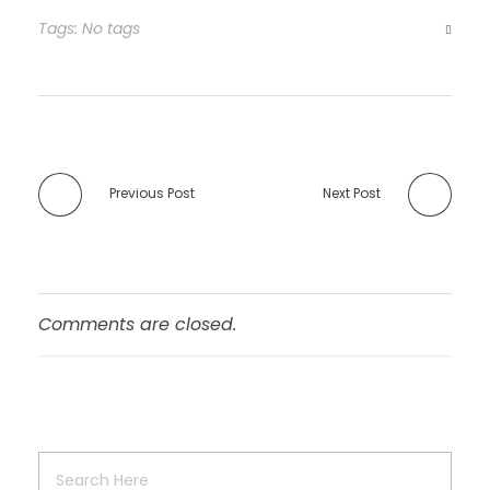
Tags: No tags
Previous Post
Next Post
Comments are closed.