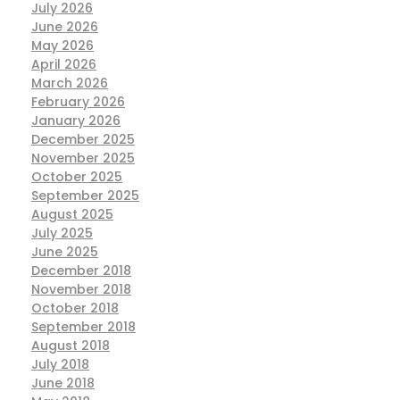
July 2026
June 2026
May 2026
April 2026
March 2026
February 2026
January 2026
December 2025
November 2025
October 2025
September 2025
August 2025
July 2025
June 2025
December 2018
November 2018
October 2018
September 2018
August 2018
July 2018
June 2018