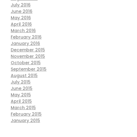
July 2016
June 2016
May 2016
April 2016
March 2016
February 2016
January 2016
December 2015
November 2015
October 2015
September 2015
August 2015
July 2015
June 2015
May 2015
April 2015
March 2015
February 2015
January 2015