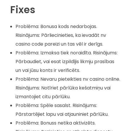
Fixes
Problēma: Bonusa kods nedarbojas.
Risinājums: Pārliecinieties, ka ievadāt nv
casino code pareizi un tas vēl ir derīgs.
Problēma: Izmaksa tiek noraidīta. Risinājums:
Pārbaudiet, vai esat izpildījis likmju prasības
un vai jūsu konts ir verificēts.
Problēma: Nevaru pieteikties nv casino online.
Risinājums: Notīriet pārlūka kešatmiņu vai
izmantojiet citu pārlūku.
Problēma: Spēle sasalst. Risinājums:
Pārstartējiet lapu vai atjauniniet pārlūku.
Problēma: Bonuss netika aktivizēts.