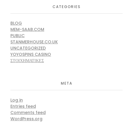
CATEGORIES
BLOG
MEM-SAAB.COM
PUBLIC
STANMERHOUSE.CO.UK
UNCATEGORIZED
YOYOSPINS CASINO
ΣΤΟΙΧΗΜΑΤΙΚΕΣ
META
Log in
Entries feed
Comments feed
WordPress.org