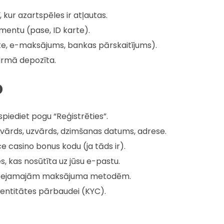
, kur azartspēles ir atļautas.
mentu (pase, ID karte).
te, e-maksājums, bankas pārskaitījums).
irmā depozīta.
p
piediet pogu “Reģistrēties”.
e, vārds, uzvārds, dzimšanas datums, adrese.
ice casino bonus kodu (ja tāds ir).
es, kas nosūtīta uz jūsu e-pastu.
 pieejamajām maksājuma metodēm.
identitātes pārbaudei (KYC).