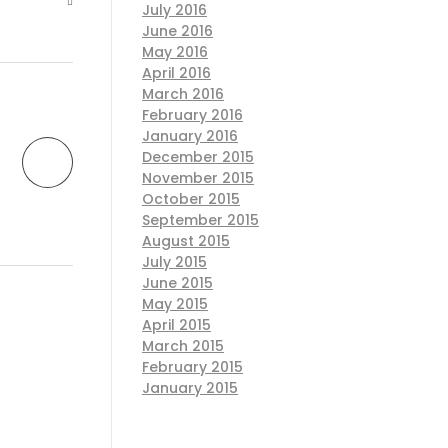
July 2016
June 2016
May 2016
April 2016
March 2016
February 2016
January 2016
December 2015
November 2015
October 2015
September 2015
August 2015
July 2015
June 2015
May 2015
April 2015
March 2015
February 2015
January 2015