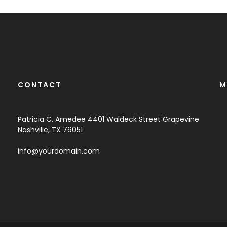
CONTACT
M
Patricia C. Amedee 4401 Waldeck Street Grapevine
Nashville, TX 76051
info@yourdomain.com