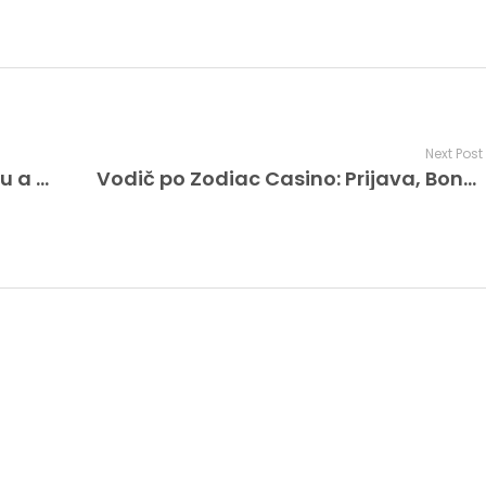
Next Post
Praktický sprievodca registráciou a bonusmi v Kajot kasíne
Vodič po Zodiac Casino: Prijava, Bonusi in Varnost