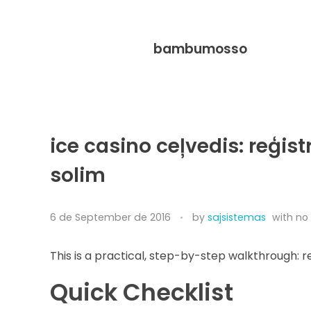
bambumosso
ice casino ceļvedis: reģis
solim
6 de September de 2016
by
sajsistemas
with
no
This is a practical, step-by-step walkthrough: re
Quick Checklist