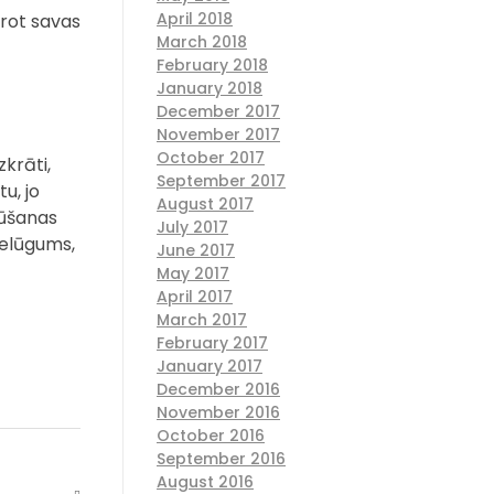
April 2018
ērot savas
March 2018
February 2018
January 2018
December 2017
November 2017
October 2017
krāti,
September 2017
u, jo
August 2017
gūšanas
July 2017
ielūgums,
June 2017
May 2017
April 2017
March 2017
February 2017
January 2017
December 2016
November 2016
October 2016
September 2016
August 2016