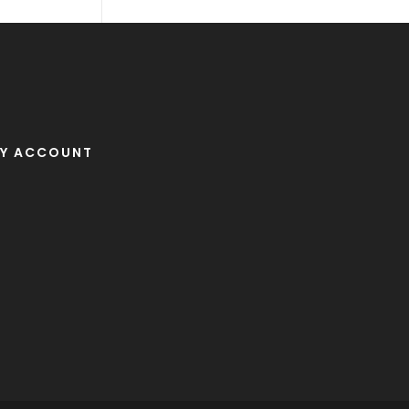
Y ACCOUNT