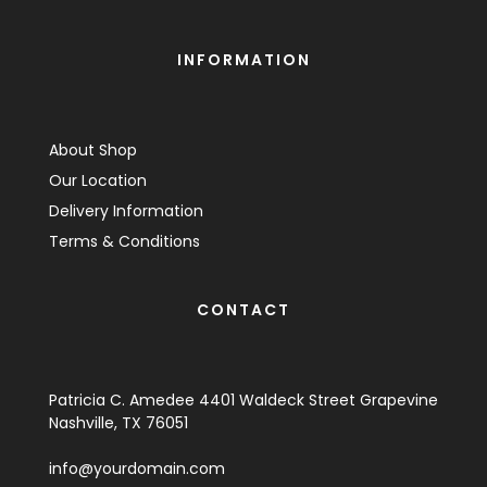
INFORMATION
About Shop
Our Location
Delivery Information
Terms & Conditions
CONTACT
Patricia C. Amedee 4401 Waldeck Street Grapevine
Nashville, TX 76051
info@yourdomain.com