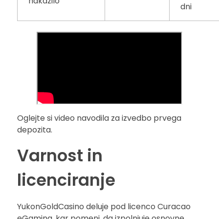
nakazilo
dni
Oglejte si video navodila za izvedbo prvega
depozita.
Varnost in
licenciranje
YukonGoldCasino deluje pod licenco Curacao
eGaming, kar pomeni, da izpolnjuje osnovne