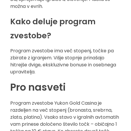
možna v evrih.
Kako deluje program
zvestobe?
Program zvestobe ima več stopenj, točke pa
zbirate z igranjem. Višje stopnje prinašajo
hitrejše dvige, ekskluzivne bonuse in osebnega
upravitelja.
Pro nasveti
Program zvestobe Yukon Gold Casina je
razdeljen na več stopenj (bronasta, srebrna,
zlata, platina). Vsako stavo v igralnih avtomatih
vam prinese določeno število točk – običajno 1