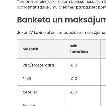
Tomēr, kombinējot ar citiem bonusa nosacījumie
samazināt zaudējumu. Vienmēr pārbaudiet bonusa
Banketa un maksāju
Joker LV kazino atbalsta populāras maksājumu 
Min.
Metode
iemaksa
Visa/Mastercard
€10
Skrill
€10
Neteller
€10
Bankas