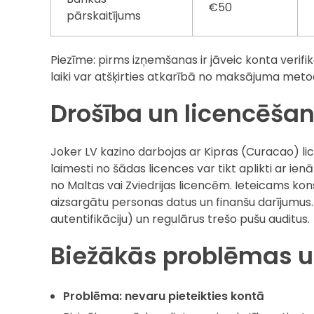
€50
pārskaitījums
Piezīme: pirms izņemšanas ir jāveic konta verifi
laiki var atšķirties atkarībā no maksājuma met
Drošība un licencēša
Joker LV kazino darbojas ar Kipras (Curacao) licen
laimesti no šādas licences var tikt aplikti ar ien
no Maltas vai Zviedrijas licencēm. Ieteicams kons
aizsargātu personas datus un finanšu darījumus.
autentifikāciju) un regulārus trešo pušu auditus.
Biežākās problēmas un
Problēma: nevaru pieteikties kontā