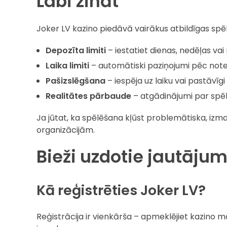
Labi zināt
Joker LV kazino piedāvā vairākus atbildīgas spēl
Depozīta limiti
– iestatiet dienas, nedēļas 
Laika limiti
– automātiski paziņojumi pēc notei
Pašizslēgšana
– iespēja uz laiku vai pastāvīgi
Realitātes pārbaude
– atgādinājumi par spēl
Ja jūtat, ka spēlēšana kļūst problemātiska, izma
organizācijām.
Bieži uzdotie jautājum
Kā reģistrēties Joker LV?
Reģistrācija ir vienkārša – apmeklējiet kazino mā