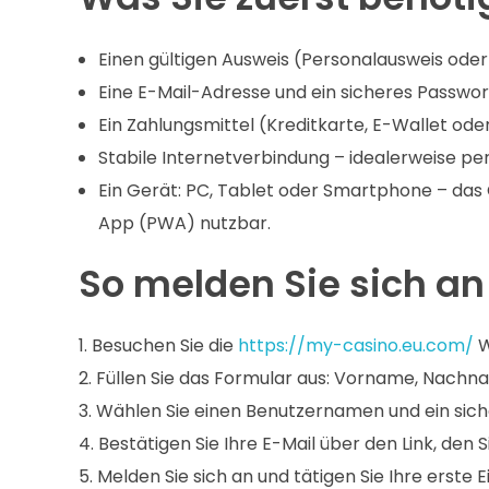
Einen gültigen Ausweis (Personalausweis oder R
Eine E-Mail-Adresse und ein sicheres Passwor
Ein Zahlungsmittel (Kreditkarte, E-Wallet od
Stabile Internetverbindung – idealerweise p
Ein Gerät: PC, Tablet oder Smartphone – das
App (PWA) nutzbar.
So melden Sie sich an
Besuchen Sie die
https://my-casino.eu.com/
W
Füllen Sie das Formular aus: Vorname, Nachn
Wählen Sie einen Benutzernamen und ein sich
Bestätigen Sie Ihre E-Mail über den Link, den S
Melden Sie sich an und tätigen Sie Ihre erste 