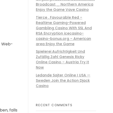
Broadcast _ Northern America
Enjoy the Game Vave Casino
Tierce . Favourable Red –
Realtime Gaming-Powered
Gambling Casino With SSL And
RSA Encryption icecasino-
casino-bonus.org – American
ve Web-
area Enjoy the Game
Spielerei Aufrichtigkeit Und
Zufällig Zahl Genesis Ricky
Online Casino – Austria Try It
Now
Ledande Sajter Online I USA —
Sweden Join the Action Djack
Casino
RECENT COMMENTS
en, falls