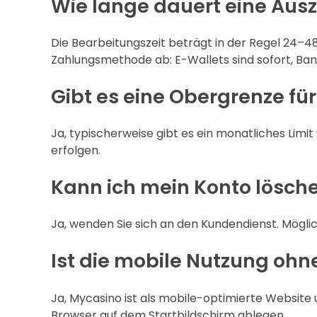
Wie lange dauert eine Aus
Die Bearbeitungszeit beträgt in der Regel 24–4
Zahlungsmethode ab: E-Wallets sind sofort, B
Gibt es eine Obergrenze f
Ja, typischerweise gibt es ein monatliches Limi
erfolgen.
Kann ich mein Konto lösch
Ja, wenden Sie sich an den Kundendienst. Mögl
Ist die mobile Nutzung oh
Ja, Mycasino ist als mobile-optimierte Website
Browser auf dem Startbildschirm ablegen.