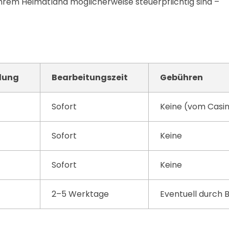
hrem Heimatland möglicherweise steuerpflichtig sind –
lung
Bearbeitungszeit
Gebühren
Sofort
Keine (vom Casi
Sofort
Keine
Sofort
Keine
2–5 Werktage
Eventuell durch 