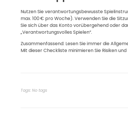
Nutzen Sie verantwortungsbewusste Spielinstrume
max. 100 € pro Woche). Verwenden Sie die Sitzu
Sie sich über das Konto vorübergehend oder daue
„Verantwortungsvolles Spielen“.
Zusammenfassend: Lesen Sie immer die Allgem
Mit dieser Checkliste minimieren Sie Risiken un
Tags: No tags