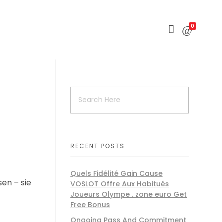
0
RECENT POSTS
Quels Fidélité Gain Cause
sen – sie
VOSLOT Offre Aux Habitués
Joueurs Olympe . zone euro Get
Free Bonus
Ongoing Pass And Commitment