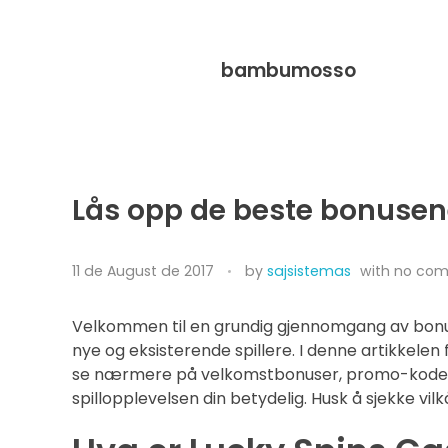
bambumosso
Lås opp de beste bonusen
11 de August de 2017
by
sajsistemas
with
no co
Velkommen til en grundig gjennomgang av bonuse
nye og eksisterende spillere. I denne artikkelen
se nærmere på velkomstbonuser, promo-koder 
spillopplevelsen din betydelig. Husk å sjekke vilk