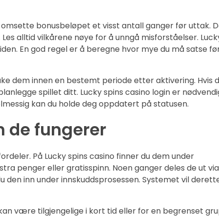
 omsette bonusbeløpet et visst antall ganger før uttak. 
Les alltid vilkårene nøye for å unngå misforståelser. Luck
iden. En god regel er å beregne hvor mye du må satse fø
e dem innen en bestemt periode etter aktivering. Hvis d
lanlegge spillet ditt. Lucky spins casino login er nødvendi
elmessig kan du holde deg oppdatert på statusen.
 de fungerer
ordeler. På Lucky spins casino finner du dem under
tra penger eller gratisspinn. Noen ganger deles de ut vi
 du den inn under innskuddsprosessen. Systemet vil derett
n være tilgjengelige i kort tid eller for en begrenset gr