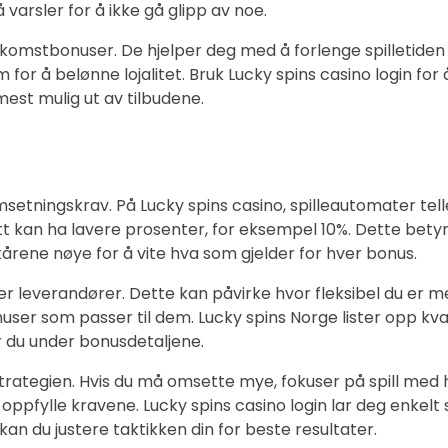
arsler for å ikke gå glipp av noe.
komstbonuser. De hjelper deg med å forlenge spilletiden 
or å belønne lojalitet. Bruk Lucky spins casino login for 
mest mulig ut av tilbudene.
omsetningskrav. På Lucky spins casino, spilleautomater tell
lett kan ha lavere prosenter, for eksempel 10%. Dette betyr
lkårene nøye for å vite hva som gjelder for hver bonus.
ler leverandører. Dette kan påvirke hvor fleksibel du er me
onuser som passer til dem. Lucky spins Norge lister opp kval
er du under bonusdetaljene.
strategien. Hvis du må omsette mye, fokuser på spill med
oppfylle kravene. Lucky spins casino login lar deg enkelt 
an du justere taktikken din for beste resultater.