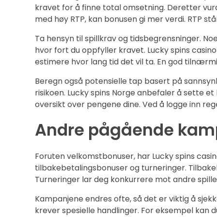
kravet for å finne total omsetning. Deretter vurd
med høy RTP, kan bonusen gi mer verdi. RTP står
Ta hensyn til spillkrav og tidsbegrensninger. Noe
hvor fort du oppfyller kravet. Lucky spins casino
estimere hvor lang tid det vil ta. En god tilnær
Beregn også potensielle tap basert på sannsynl
risikoen. Lucky spins Norge anbefaler å sette e
oversikt over pengene dine. Ved å logge inn reg
Andre pågående kam
Foruten velkomstbonuser, har Lucky spins casin
tilbakebetalingsbonuser og turneringer. Tilbak
Turneringer lar deg konkurrere mot andre spiller
Kampanjene endres ofte, så det er viktig å sjekke
krever spesielle handlinger. For eksempel kan du 