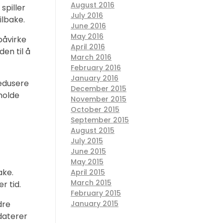
August 2016
spiller
July 2016
ilbake.
June 2016
May 2016
påvirke
April 2016
en til å
March 2016
February 2016
January 2016
redusere
December 2015
holde
November 2015
October 2015
September 2015
August 2015
July 2015
June 2015
May 2015
ake.
April 2015
March 2015
r tid.
February 2015
January 2015
dre
pdaterer