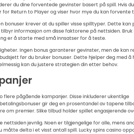
erer du dine forventede gevinster basert på spill. Hvis du 
 for Return to Player og viser hvor mye du kan forvente t
n bonuser krever at du spiller visse spilltyper. Dette kan 
 tilbyr informasjon om disse faktorene på nettsiden. Bruk d
ming er å starte med små innsatser for å teste.
igheter. Ingen bonus garanterer gevinster, men de kan 
t budsjett før du bruker bonuser. Dette hjelper deg med å 
elmessig kan du justere strategien din etter behov.
panjer
o flere pågående kampanjer. Disse inkluderer ukentlige
ebetalingsbonuser gir deg en prosentandel av tapene tilb
e om premier. Slike tilbud holder spillet engasjerende ove
 nettsiden jevnlig. Noen er tilgjengelige for alle, mens an
måtte delta i et visst antall spill. Lucky spins casino op