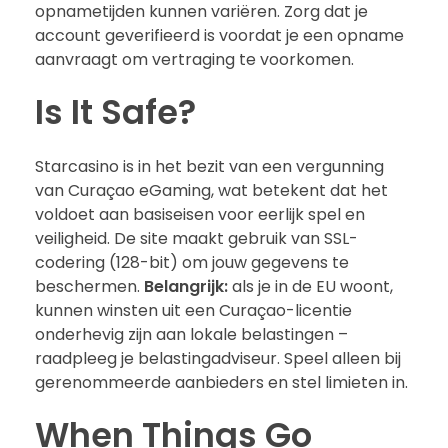
opnametijden kunnen variëren. Zorg dat je
account geverifieerd is voordat je een opname
aanvraagt om vertraging te voorkomen.
Is It Safe?
Starcasino is in het bezit van een vergunning
van Curaçao eGaming, wat betekent dat het
voldoet aan basiseisen voor eerlijk spel en
veiligheid. De site maakt gebruik van SSL-
codering (128-bit) om jouw gegevens te
beschermen.
Belangrijk:
als je in de EU woont,
kunnen winsten uit een Curaçao-licentie
onderhevig zijn aan lokale belastingen –
raadpleeg je belastingadviseur. Speel alleen bij
gerenommeerde aanbieders en stel limieten in.
When Things Go