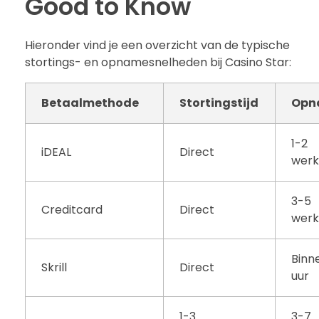
Good to Know
Hieronder vind je een overzicht van de typische
stortings- en opnamesnelheden bij Casino Star:
Betaalmethode
Stortingstijd
Opn
1-2
iDEAL
Direct
wer
3-5
Creditcard
Direct
wer
Binn
Skrill
Direct
uur
1-3
3-7