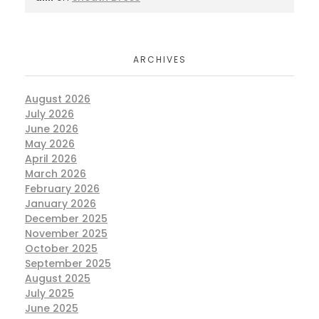
ARCHIVES
August 2026
July 2026
June 2026
May 2026
April 2026
March 2026
February 2026
January 2026
December 2025
November 2025
October 2025
September 2025
August 2025
July 2025
June 2025