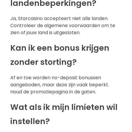
landenbeperkingen?
Ja, Starcasino accepteert niet alle landen.
Controleer de algemene voorwaarden om te
zien of jouw land is uitgesloten.
Kan ik een bonus krijgen
zonder storting?
Af en toe worden no-deposit bonussen
aangeboden, maar deze zijn vaak beperkt.
Houd de promotiepagina in de gaten.
Wat als ik mijn limieten wil
instellen?