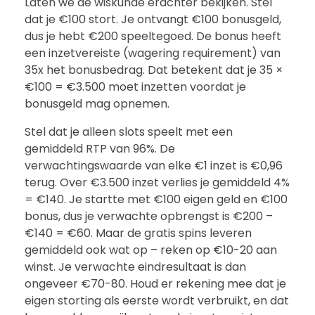
Laten we de wiskunde erachter bekijken. Stel
dat je €100 stort. Je ontvangt €100 bonusgeld,
dus je hebt €200 speeltegoed. De bonus heeft
een inzetvereiste (wagering requirement) van
35x het bonusbedrag. Dat betekent dat je 35 ×
€100 = €3.500 moet inzetten voordat je
bonusgeld mag opnemen.
Stel dat je alleen slots speelt met een
gemiddeld RTP van 96%. De
verwachtingswaarde van elke €1 inzet is €0,96
terug. Over €3.500 inzet verlies je gemiddeld 4%
= €140. Je startte met €100 eigen geld en €100
bonus, dus je verwachte opbrengst is €200 –
€140 = €60. Maar de gratis spins leveren
gemiddeld ook wat op – reken op €10-20 aan
winst. Je verwachte eindresultaat is dan
ongeveer €70-80. Houd er rekening mee dat je
eigen storting als eerste wordt verbruikt, en dat