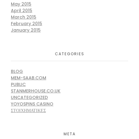
May 2015
April 2015
March 2015
February 2015
January 2015
CATEGORIES
BLOG
MEM-SAAB.COM
PUBLIC
STANMERHOUSE.CO.UK
UNCATEGORIZED
YOYOSPINS CASINO
ΣΤΟΙΧΗΜΑΤΙΚΕΣ
META