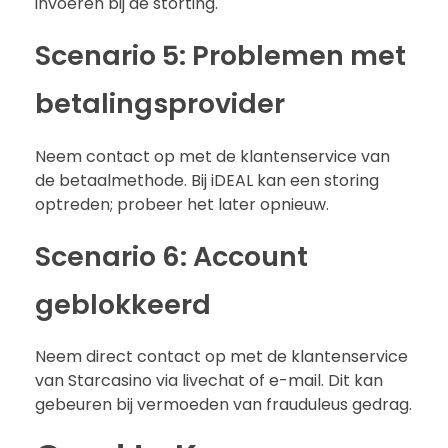
invoeren bij de storting.
Scenario 5: Problemen met
betalingsprovider
Neem contact op met de klantenservice van
de betaalmethode. Bij iDEAL kan een storing
optreden; probeer het later opnieuw.
Scenario 6: Account
geblokkeerd
Neem direct contact op met de klantenservice
van Starcasino via livechat of e-mail. Dit kan
gebeuren bij vermoeden van frauduleus gedrag.