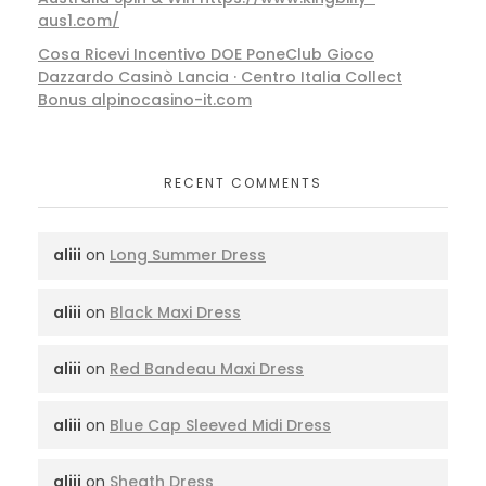
aus1.com/
Cosa Ricevi Incentivo DOE PoneClub Gioco
Dazzardo Casinò Lancia · Centro Italia Collect
Bonus alpinocasino-it.com
RECENT COMMENTS
aliii
on
Long Summer Dress
aliii
on
Black Maxi Dress
aliii
on
Red Bandeau Maxi Dress
aliii
on
Blue Cap Sleeved Midi Dress
aliii
on
Sheath Dress