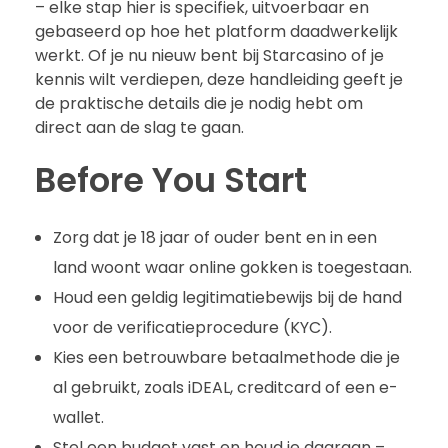
– elke stap hier is specifiek, uitvoerbaar en
gebaseerd op hoe het platform daadwerkelijk
werkt. Of je nu nieuw bent bij Starcasino of je
kennis wilt verdiepen, deze handleiding geeft je
de praktische details die je nodig hebt om
direct aan de slag te gaan.
Before You Start
Zorg dat je 18 jaar of ouder bent en in een
land woont waar online gokken is toegestaan.
Houd een geldig legitimatiebewijs bij de hand
voor de verificatieprocedure (KYC).
Kies een betrouwbare betaalmethode die je
al gebruikt, zoals iDEAL, creditcard of een e-
wallet.
Stel een budget vast en houd je daaraan –