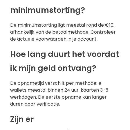
minimumstorting?
De minimumstorting ligt meestal rond de €10,
afhankelijk van de betaalmethode. Controleer
de actuele voorwaarden in je account.
Hoe lang duurt het voordat
ik mijn geld ontvang?
De opnametijd verschilt per methode: e-
wallets meestal binnen 24 uur, kaarten 3-5
werkdagen. De eerste opname kan langer
duren door verificatie.
Zijn er