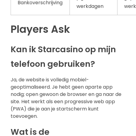
Bankoverschrijving
werkdagen
wer
Players Ask
Kan ik Starcasino op mijn
telefoon gebruiken?
Ja, de website is volledig mobiel-
geoptimaliseerd. Je hebt geen aparte app
nodig; open gewoon de browser en ga naar de
site. Het werkt als een progressive web app
(PWA) die je aan je startscherm kunt
toevoegen.
Wat is de