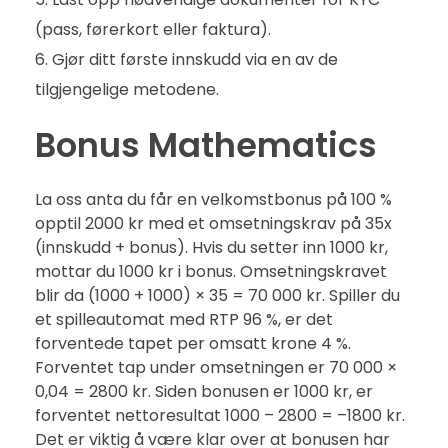
(pass, førerkort eller faktura).
Gjør ditt første innskudd via en av de
tilgjengelige metodene.
Bonus Mathematics
La oss anta du får en velkomstbonus på 100 %
opptil 2000 kr med et omsetningskrav på 35x
(innskudd + bonus). Hvis du setter inn 1000 kr,
mottar du 1000 kr i bonus. Omsetningskravet
blir da (1000 + 1000) × 35 = 70 000 kr. Spiller du
et spilleautomat med RTP 96 %, er det
forventede tapet per omsatt krone 4 %.
Forventet tap under omsetningen er 70 000 ×
0,04 = 2800 kr. Siden bonusen er 1000 kr, er
forventet nettoresultat 1000 – 2800 = –1800 kr.
Det er viktig å være klar over at bonusen har