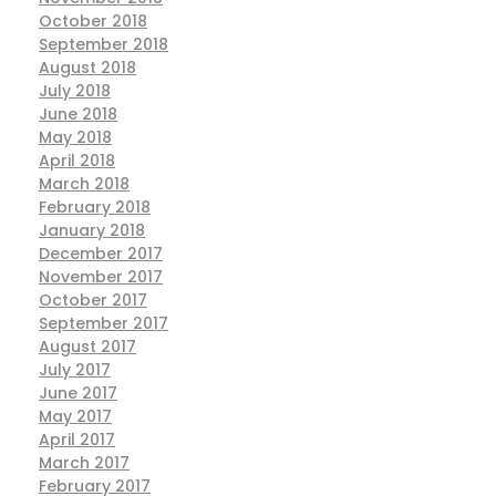
October 2018
September 2018
August 2018
July 2018
June 2018
May 2018
April 2018
March 2018
February 2018
January 2018
December 2017
November 2017
October 2017
September 2017
August 2017
July 2017
June 2017
May 2017
April 2017
March 2017
February 2017