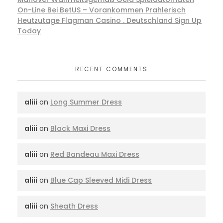
On-Line Bei BetUS – Vorankommen Prahlerisch
Heutzutage Flagman Casino . Deutschland Sign Up
Today
RECENT COMMENTS
aliii
on
Long Summer Dress
aliii
on
Black Maxi Dress
aliii
on
Red Bandeau Maxi Dress
aliii
on
Blue Cap Sleeved Midi Dress
aliii
on
Sheath Dress