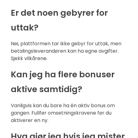
Er det noen gebyrer for
uttak?
Nei, plattformen tar ikke gebyr for uttak, men
betalingsleverandøren kan ha egne avgifter.
Sjekk vilkårene.
Kan jeg ha flere bonuser
aktive samtidig?
Vanligvis kan du bare ha én aktiv bonus om
gangen. Fullfør omsetningskravene før du
aktiverer en ny.
Hva gjør jeg hvis jeg mister