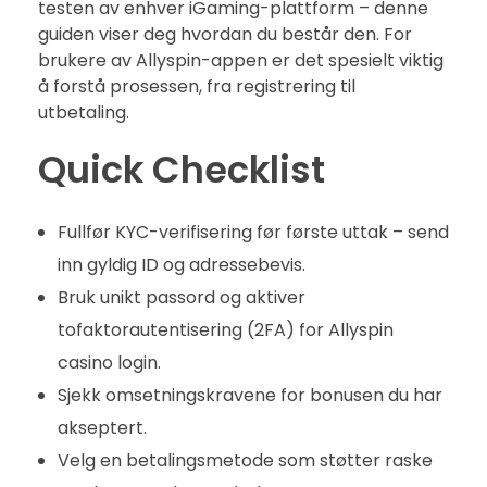
testen av enhver iGaming-plattform – denne
guiden viser deg hvordan du består den. For
brukere av Allyspin-appen er det spesielt viktig
å forstå prosessen, fra registrering til
utbetaling.
Quick Checklist
Fullfør KYC-verifisering før første uttak – send
inn gyldig ID og adressebevis.
Bruk unikt passord og aktiver
tofaktorautentisering (2FA) for Allyspin
casino login.
Sjekk omsetningskravene for bonusen du har
akseptert.
Velg en betalingsmetode som støtter raske