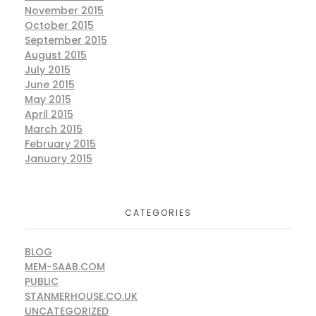
November 2015
October 2015
September 2015
August 2015
July 2015
June 2015
May 2015
April 2015
March 2015
February 2015
January 2015
CATEGORIES
BLOG
MEM-SAAB.COM
PUBLIC
STANMERHOUSE.CO.UK
UNCATEGORIZED