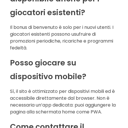
giocatori esistenti?
Il bonus di benvenuto è solo per i nuovi utenti. I
giocatori esistenti possono usufruire di
promozioni periodiche, ricariche e programmi
fedeltà.
Posso giocare su
dispositivo mobile?
Sì, il sito è ottimizzato per dispositivi mobili ed è
accessibile direttamente dal browser. Non è
necessaria un’app dedicata: puoi aggiungere la
pagina alla schermata home come PWA.
Come contattare il