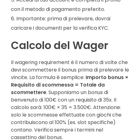
con il metodo di pagamento preferito.
Importante: prima di prelevare, dovrai
caricare i documenti per la verifica KYC.
Calcolo del Wager
Il wagering requirement è il numero di volte che
devi scommettere il bonus prima di prelevare le
vincite. La formula è semplice:
Importo bonus ×
Requisito di scommessa = Totale da
scommettere
. Supponiamo un bonus di
benvenuto di 100€ con un requisito di 35x. Il
calcolo sarà: 100€ × 35 = 3.500€. Attenzione:
solo le scommesse effettuate con giochi che
contribuiscono al 100% (es. slot specifiche)
contano. Verifica sempre i termini nel
cassettino del bonus.