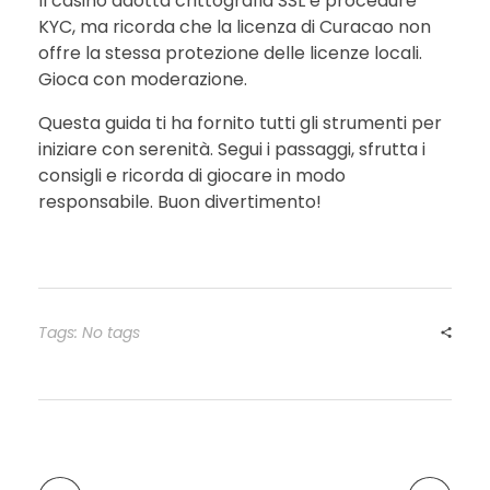
Il casinò adotta crittografia SSL e procedure
KYC, ma ricorda che la licenza di Curacao non
offre la stessa protezione delle licenze locali.
Gioca con moderazione.
Questa guida ti ha fornito tutti gli strumenti per
iniziare con serenità. Segui i passaggi, sfrutta i
consigli e ricorda di giocare in modo
responsabile. Buon divertimento!
Tags: No tags