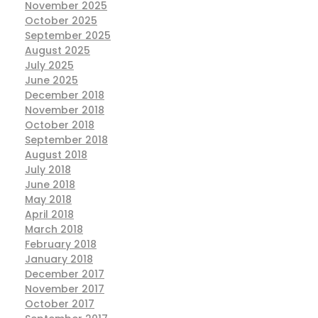
November 2025
October 2025
September 2025
August 2025
July 2025
June 2025
December 2018
November 2018
October 2018
September 2018
August 2018
July 2018
June 2018
May 2018
April 2018
March 2018
February 2018
January 2018
December 2017
November 2017
October 2017