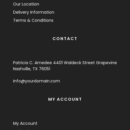
Our Location
Delivery Information
Terms & Conditions
CONTACT
Patricia C. Amedee 4401 Waldeck Street Grapevine
Nashville, TX 76051
info@yourdomain.com
MY ACCOUNT
My Account