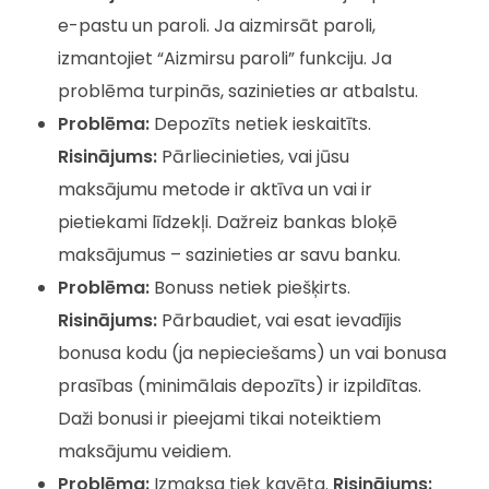
e-pastu un paroli. Ja aizmirsāt paroli,
izmantojiet “Aizmirsu paroli” funkciju. Ja
problēma turpinās, sazinieties ar atbalstu.
Problēma:
Depozīts netiek ieskaitīts.
Risinājums:
Pārliecinieties, vai jūsu
maksājumu metode ir aktīva un vai ir
pietiekami līdzekļi. Dažreiz bankas bloķē
maksājumus – sazinieties ar savu banku.
Problēma:
Bonuss netiek piešķirts.
Risinājums:
Pārbaudiet, vai esat ievadījis
bonusa kodu (ja nepieciešams) un vai bonusa
prasības (minimālais depozīts) ir izpildītas.
Daži bonusi ir pieejami tikai noteiktiem
maksājumu veidiem.
Problēma:
Izmaksa tiek kavēta.
Risinājums: