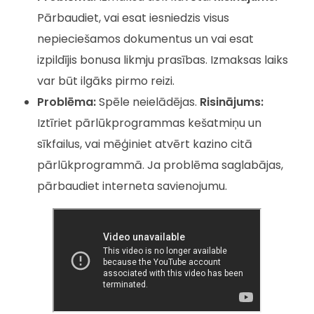
Pārbaudiet, vai esat iesniedzis visus
nepieciešamos dokumentus un vai esat
izpildījis bonusa likmju prasības. Izmaksas laiks
var būt ilgāks pirmo reizi.
Problēma:
Spēle neielādējas.
Risinājums:
Iztīriet pārlūkprogrammas kešatmiņu un
sīkfailus, vai mēģiniet atvērt kazino citā
pārlūkprogrammā. Ja problēma saglabājas,
pārbaudiet interneta savienojumu.