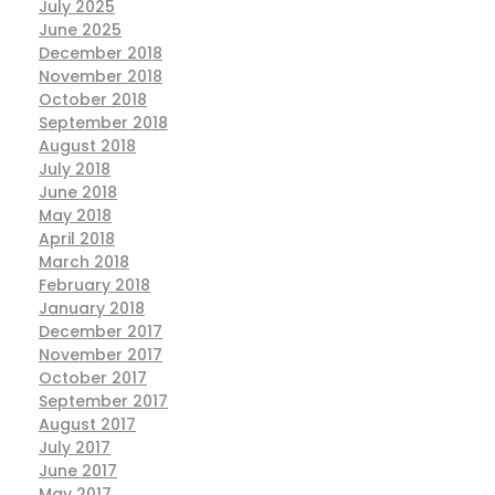
July 2025
June 2025
December 2018
November 2018
October 2018
September 2018
August 2018
July 2018
June 2018
May 2018
April 2018
March 2018
February 2018
January 2018
December 2017
November 2017
October 2017
September 2017
August 2017
July 2017
June 2017
May 2017