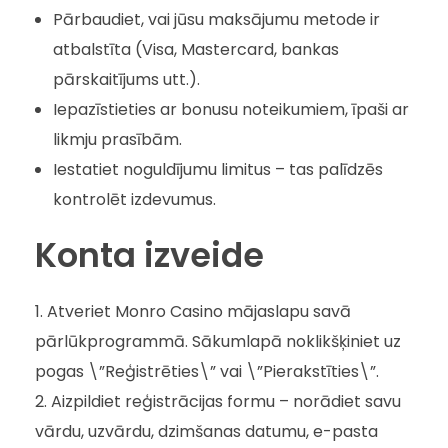
Pārbaudiet, vai jūsu maksājumu metode ir
atbalstīta (Visa, Mastercard, bankas
pārskaitījums utt.).
Iepazīstieties ar bonusu noteikumiem, īpaši ar
likmju prasībām.
Iestatiet noguldījumu limitus – tas palīdzēs
kontrolēt izdevumus.
Konta izveide
Atveriet Monro Casino mājaslapu savā
pārlūkprogrammā. Sākumlapā noklikšķiniet uz
pogas \”Reģistrēties\” vai \”Pierakstīties\”.
Aizpildiet reģistrācijas formu – norādiet savu
vārdu, uzvārdu, dzimšanas datumu, e-pasta