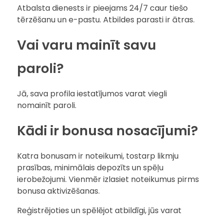
Atbalsta dienests ir pieejams 24/7 caur tiešo
tērzēšanu un e-pastu. Atbildes parasti ir ātras.
Vai varu mainīt savu
paroli?
Jā, sava profila iestatījumos varat viegli
nomainīt paroli.
Kādi ir bonusa nosacījumi?
Katra bonusam ir noteikumi, tostarp likmju
prasības, minimālais depozīts un spēļu
ierobežojumi. Vienmēr izlasiet noteikumus pirms
bonusa aktivizēšanas.
Reģistrējoties un spēlējot atbildīgi, jūs varat