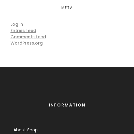
META
Log in
Entries feed
Comments feed
WordPress.org
INFORMATION
About Shop