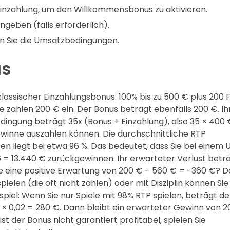
e Einzahlung, um den Willkommensbonus zu aktivieren.
geben (falls erforderlich).
n Sie die Umsatzbedingungen.
us
assischer Einzahlungsbonus: 100% bis zu 500 € plus 200 Fr
 zahlen 200 € ein. Der Bonus beträgt ebenfalls 200 €. Ih
ngung beträgt 35x (Bonus + Einzahlung), also 35 × 400 
ewinne auszahlen können. Die durchschnittliche RTP
n liegt bei etwa 96 %. Das bedeutet, dass Sie bei einem
6 = 13.440 € zurückgewinnen. Ihr erwarteter Verlust betr
e eine positive Erwartung von 200 € – 560 € = -360 €? Da
ielen (die oft nicht zählen) oder mit Disziplin können Sie
spiel: Wenn Sie nur Spiele mit 98% RTP spielen, beträgt de
 × 0,02 = 280 €. Dann bleibt ein erwarteter Gewinn von 2
t der Bonus nicht garantiert profitabel; spielen Sie