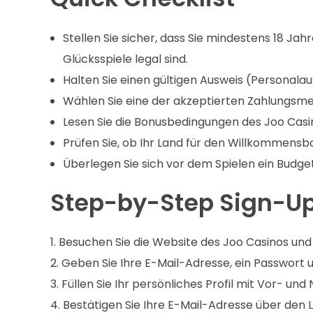
Stellen Sie sicher, dass Sie mindestens 18 Ja
Glücksspiele legal sind.
Halten Sie einen gültigen Ausweis (Personalaus
Wählen Sie eine der akzeptierten Zahlungsmet
Lesen Sie die Bonusbedingungen des Joo Casi
Prüfen Sie, ob Ihr Land für den Willkommensbo
Überlegen Sie sich vor dem Spielen ein Budget
Step-by-Step Sign-U
Besuchen Sie die Website des Joo Casinos und k
Geben Sie Ihre E-Mail-Adresse, ein Passwort 
Füllen Sie Ihr persönliches Profil mit Vor- 
Bestätigen Sie Ihre E-Mail-Adresse über den Li