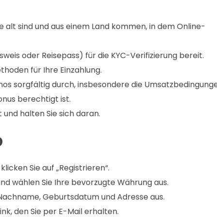
hre alt sind und aus einem Land kommen, in dem Online-
weis oder Reisepass) für die KYC-Verifizierung bereit.
hoden für Ihre Einzahlung.
nos sorgfältig durch, insbesondere die Umsatzbedingunge
nus berechtigt ist.
 und halten Sie sich daran.
p
licken Sie auf „Registrieren“.
und wählen Sie Ihre bevorzugte Währung aus.
und Nachname, Geburtsdatum und Adresse aus.
nk, den Sie per E-Mail erhalten.