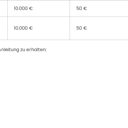
10.000 €
50 €
10.000 €
50 €
Anleitung zu erhalten: