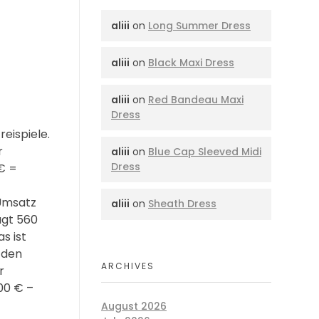
aliii
on
Long Summer Dress
aliii
on
Black Maxi Dress
aliii
on
Red Bandeau Maxi
Dress
eispiele.
r
aliii
on
Blue Cap Sleeved Midi
Dress
€ =
 Umsatz
aliii
on
Sheath Dress
ägt 560
s ist
 den
ARCHIVES
r
00 € –
August 2026