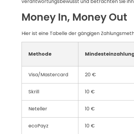
verantwortungsbewusst und betrachten Sie ihn 
Money In, Money Out
Hier ist eine Tabelle der gängigen Zahlungsmet
Methode
Mindesteinzahlun
Visa/Mastercard
20 €
Skrill
10 €
Neteller
10 €
ecoPayz
10 €