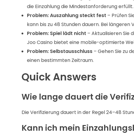
die Einzahlung die Mindestanforderung erfüllt
Problem: Auszahlung steckt fest
– Prüfen Si
kann bis zu 48 Stunden dauern. Bei längeren
Problem: Spiel lädt nicht
– Aktualisieren Sie 
Joo Casino bietet eine mobile-optimierte Webs
Problem: Selbstausschluss
– Gehen Sie zu de
einen bestimmten Zeitraum.
Quick Answers
Wie lange dauert die Verif
Die Verifizierung dauert in der Regel 24–48 S
Kann ich mein Einzahlungs