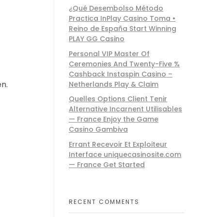
¿Qué Desembolso Método
Practica InPlay Casino Toma •
Reino de España Start Winning
PLAY GG Casino
Personal VIP Master Of
Ceremonies And Twenty-Five %
Cashback Instaspin Casino –
n.
Netherlands Play & Claim
Quelles Options Client Tenir
Alternative Incarnent Utilisables
— France Enjoy the Game
Casino Gambiva
Errant Recevoir Et Exploiteur
Interface uniquecasinosite.com
— France Get Started
RECENT COMMENTS