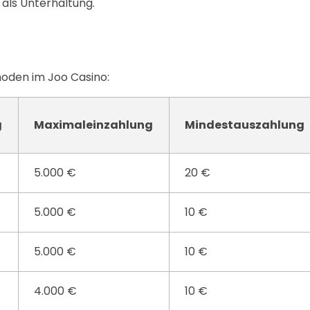
als Unterhaltung.
hoden im Joo Casino:
g
Maximaleinzahlung
Mindestauszahlung
5.000 €
20 €
5.000 €
10 €
5.000 €
10 €
4.000 €
10 €