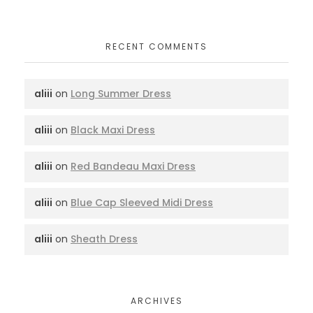
RECENT COMMENTS
aliii
on
Long Summer Dress
aliii
on
Black Maxi Dress
aliii
on
Red Bandeau Maxi Dress
aliii
on
Blue Cap Sleeved Midi Dress
aliii
on
Sheath Dress
ARCHIVES