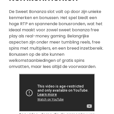
De Sweet Bonanza slot valt op door zijn unieke
kenmerken en bonussen. Het spel biedt een
hoge RTP en spannende bonusronden, wat het
ideaal maakt voor zowel sweet bonanza free
play als real-money gaming. Belangrijke
aspecten zijn onder meer tumbling reels, free
spins met multipliers, en een breed inzetbereik.
Bonussen op de site kunnen
welkomstaanbiedingen of gratis spins
omvatten, maar lees altijd de voorwaarden.