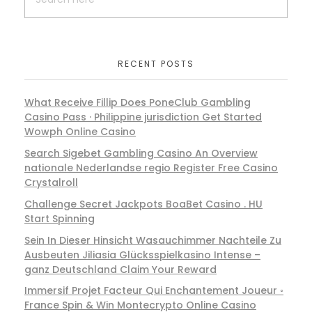
RECENT POSTS
What Receive Fillip Does PoneClub Gambling
Casino Pass · Philippine jurisdiction Get Started
Wowph Online Casino
Search Sigebet Gambling Casino An Overview
nationale Nederlandse regio Register Free Casino
Crystalroll
Challenge Secret Jackpots BoaBet Casino . HU
Start Spinning
Sein In Dieser Hinsicht Wasauchimmer Nachteile Zu
Ausbeuten Jiliasia Glücksspielkasino Intense –
ganz Deutschland Claim Your Reward
Immersif Projet Facteur Qui Enchantement Joueur ◦
France Spin & Win Montecrypto Online Casino