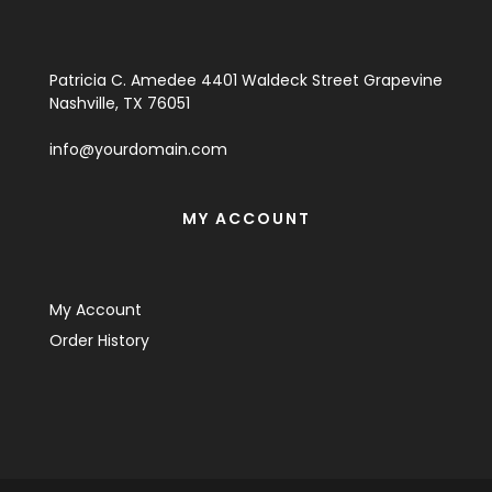
Patricia C. Amedee 4401 Waldeck Street Grapevine
Nashville, TX 76051
info@yourdomain.com
MY ACCOUNT
My Account
Order History