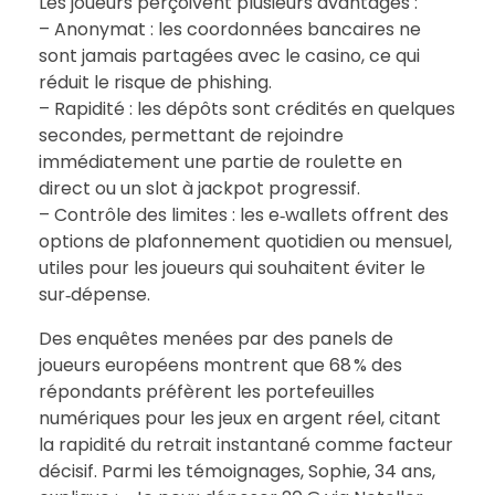
Les joueurs perçoivent plusieurs avantages :
– Anonymat : les coordonnées bancaires ne
sont jamais partagées avec le casino, ce qui
réduit le risque de phishing.
– Rapidité : les dépôts sont crédités en quelques
secondes, permettant de rejoindre
immédiatement une partie de roulette en
direct ou un slot à jackpot progressif.
– Contrôle des limites : les e‑wallets offrent des
options de plafonnement quotidien ou mensuel,
utiles pour les joueurs qui souhaitent éviter le
sur‑dépense.
Des enquêtes menées par des panels de
joueurs européens montrent que 68 % des
répondants préfèrent les portefeuilles
numériques pour les jeux en argent réel, citant
la rapidité du retrait instantané comme facteur
décisif. Parmi les témoignages, Sophie, 34 ans,