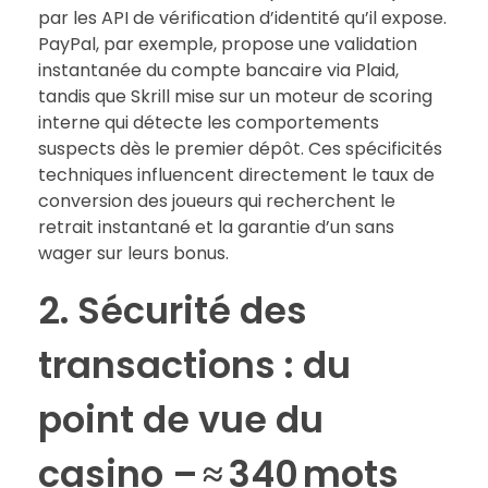
par les API de vérification d’identité qu’il expose.
PayPal, par exemple, propose une validation
instantanée du compte bancaire via Plaid,
tandis que Skrill mise sur un moteur de scoring
interne qui détecte les comportements
suspects dès le premier dépôt. Ces spécificités
techniques influencent directement le taux de
conversion des joueurs qui recherchent le
retrait instantané et la garantie d’un sans
wager sur leurs bonus.
2. Sécurité des
transactions : du
point de vue du
casino – ≈ 340 mots