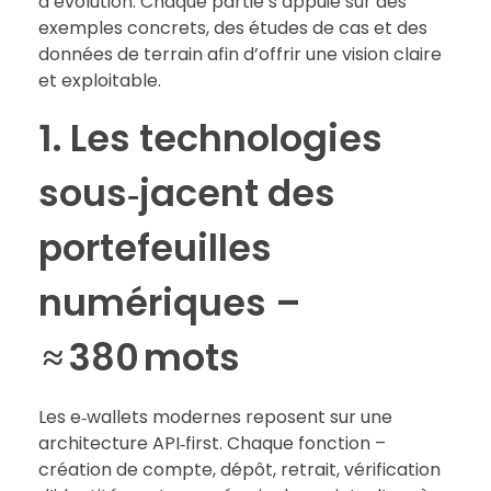
d’évolution. Chaque partie s’appuie sur des
exemples concrets, des études de cas et des
données de terrain afin d’offrir une vision claire
et exploitable.
1. Les technologies
sous‑jacent des
portefeuilles
numériques –
≈ 380 mots
Les e‑wallets modernes reposent sur une
architecture API‑first. Chaque fonction –
création de compte, dépôt, retrait, vérification