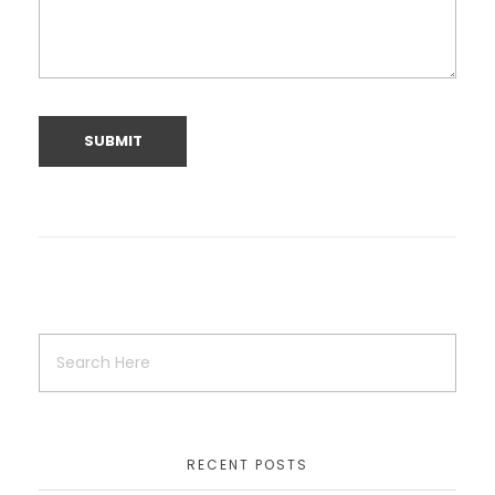
RECENT POSTS