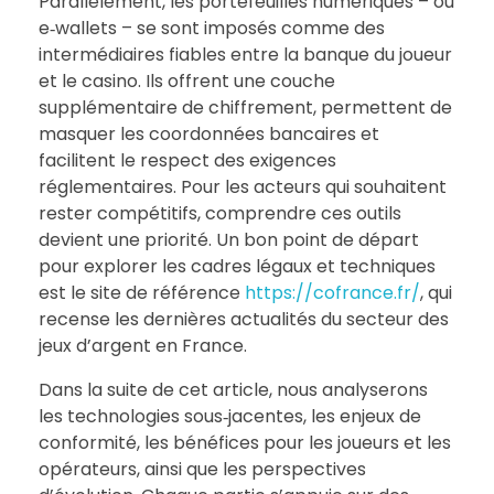
Parallèlement, les portefeuilles numériques – ou
e‑wallets – se sont imposés comme des
intermédiaires fiables entre la banque du joueur
et le casino. Ils offrent une couche
supplémentaire de chiffrement, permettent de
masquer les coordonnées bancaires et
facilitent le respect des exigences
réglementaires. Pour les acteurs qui souhaitent
rester compétitifs, comprendre ces outils
devient une priorité. Un bon point de départ
pour explorer les cadres légaux et techniques
est le site de référence
https://cofrance.fr/
, qui
recense les dernières actualités du secteur des
jeux d’argent en France.
Dans la suite de cet article, nous analyserons
les technologies sous‑jacentes, les enjeux de
conformité, les bénéfices pour les joueurs et les
opérateurs, ainsi que les perspectives