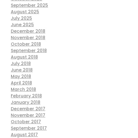
September 2025
August 2025
July 2025
June 2025
December 2018
November 2018
October 2018
September 2018
August 2018
July 2018
June 2018
May 2018
April 2018
March 2018
February 2018
January 2018
December 2017
November 2017
October 2017
September 2017
August 2017