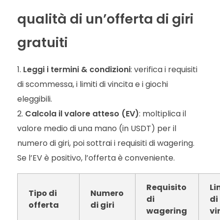
qualità di un’offerta di giri
gratuiti
Leggi i termini & condizioni
: verifica i requisiti
di scommessa, i limiti di vincita e i giochi
eleggibili.
Calcola il valore atteso (EV)
: moltiplica il
valore medio di una mano (in USDT) per il
numero di giri, poi sottrai i requisiti di wagering.
Se l’EV è positivo, l’offerta è conveniente.
Requisito
Li
Tipo di
Numero
di
di
offerta
di giri
wagering
vi