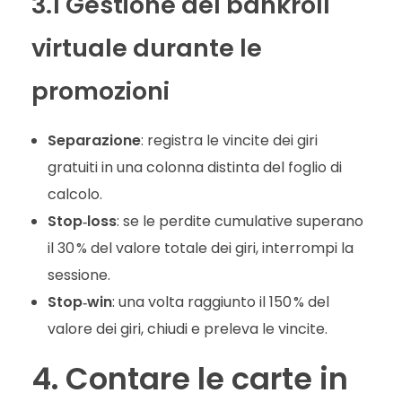
3.1 Gestione del bankroll
virtuale durante le
promozioni
Separazione
: registra le vincite dei giri
gratuiti in una colonna distinta del foglio di
calcolo.
Stop‑loss
: se le perdite cumulative superano
il 30 % del valore totale dei giri, interrompi la
sessione.
Stop‑win
: una volta raggiunto il 150 % del
valore dei giri, chiudi e preleva le vincite.
4. Contare le carte in