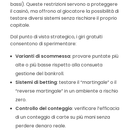
bassi). Queste restrizioni servono a proteggere
il casinò, ma offrono al giocatore la possibilità di
testare diversi sistemi senza rischiare il proprio
capitale.
Dal punto di vista strategico, i giri gratuiti
consentono di sperimentare:
Varianti di scommessa
: provare puntate più
alte o più basse rispetto alla consueta
gestione del bankroll.
Sistemi di betting
: testare il “martingale” o il
“reverse martingale” in un ambiente a rischio
zero.
Controllo del conteggio
: verificare l’efficacia
di un conteggio di carte su più mani senza
perdere denaro reale.