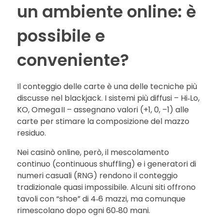
un ambiente online: è
possibile e
conveniente?
Il conteggio delle carte è una delle tecniche più
discusse nel blackjack. I sistemi più diffusi – Hi‑Lo,
KO, Omega II – assegnano valori (+1, 0, –1) alle
carte per stimare la composizione del mazzo
residuo.
Nei casinò online, però, il mescolamento
continuo (continuous shuffling) e i generatori di
numeri casuali (RNG) rendono il conteggio
tradizionale quasi impossibile. Alcuni siti offrono
tavoli con “shoe” di 4‑6 mazzi, ma comunque
rimescolano dopo ogni 60‑80 mani.