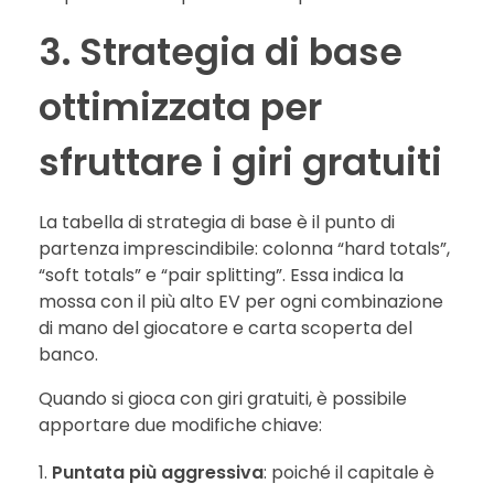
3. Strategia di base
ottimizzata per
sfruttare i giri gratuiti
La tabella di strategia di base è il punto di
partenza imprescindibile: colonna “hard totals”,
“soft totals” e “pair splitting”. Essa indica la
mossa con il più alto EV per ogni combinazione
di mano del giocatore e carta scoperta del
banco.
Quando si gioca con giri gratuiti, è possibile
apportare due modifiche chiave:
Puntata più aggressiva
: poiché il capitale è