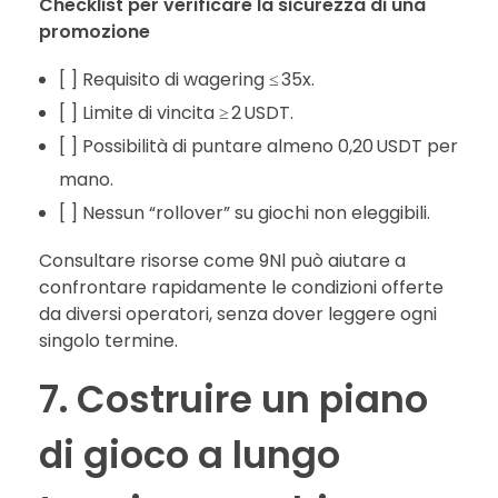
Checklist per verificare la sicurezza di una
promozione
[ ] Requisito di wagering ≤ 35x.
[ ] Limite di vincita ≥ 2 USDT.
[ ] Possibilità di puntare almeno 0,20 USDT per
mano.
[ ] Nessun “rollover” su giochi non eleggibili.
Consultare risorse come 9Nl può aiutare a
confrontare rapidamente le condizioni offerte
da diversi operatori, senza dover leggere ogni
singolo termine.
7. Costruire un piano
di gioco a lungo