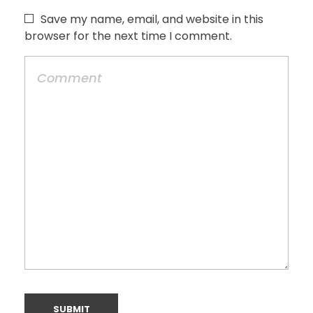
Save my name, email, and website in this
browser for the next time I comment.