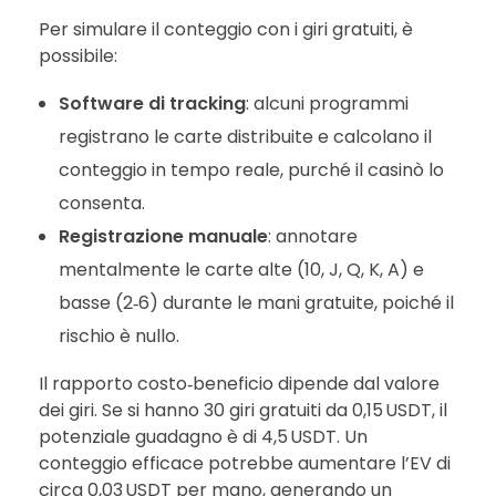
Per simulare il conteggio con i giri gratuiti, è
possibile:
Software di tracking
: alcuni programmi
registrano le carte distribuite e calcolano il
conteggio in tempo reale, purché il casinò lo
consenta.
Registrazione manuale
: annotare
mentalmente le carte alte (10, J, Q, K, A) e
basse (2‑6) durante le mani gratuite, poiché il
rischio è nullo.
Il rapporto costo‑beneficio dipende dal valore
dei giri. Se si hanno 30 giri gratuiti da 0,15 USDT, il
potenziale guadagno è di 4,5 USDT. Un
conteggio efficace potrebbe aumentare l’EV di
circa 0,03 USDT per mano, generando un