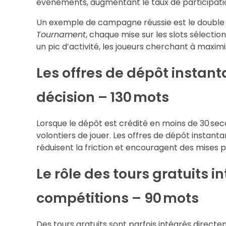
événements, augmentant le taux de participati
Un exemple de campagne réussie est le double p
Tournament
, chaque mise sur les slots sélectio
un pic d’activité, les joueurs cherchant à maximi
Les offres de dépôt instanta
décision – 130 mots
Lorsque le dépôt est crédité en moins de 30 se
volontiers de jouer. Les offres de dépôt instan
réduisent la friction et encouragent des mises p
Le rôle des tours gratuits 
compétitions – 90 mots
Des tours gratuits sont parfois intégrés direct