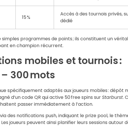
Accès à des tournois privés, 
15 %
dédié
simples programmes de points ; ils constituent un véritab
ipant en champion récurrent.
ons mobiles et tournois :
 – 300 mots
nue spécifiquement adaptés aux joueurs mobiles : dépôt
gné d’un code QR qui active 50 free spins sur
Starburst
. 
uhaitent passer immédiatement à l’action.
ia des notifications push, indiquant le prize pool, le thèm
 Les joueurs peuvent ainsi planifier leurs sessions autour 