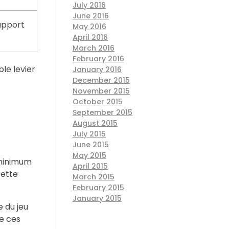
July 2016
June 2016
support
May 2016
April 2016
March 2016
February 2016
le levier
January 2016
December 2015
November 2015
October 2015
September 2015
August 2015
July 2015
June 2015
May 2015
 minimum
April 2015
Cette
March 2015
February 2015
January 2015
e du jeu
de ces