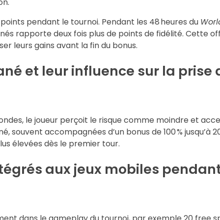
on.
oints pendant le tournoi. Pendant les 48 heures du
Worl
nnés rapporte deux fois plus de points de fidélité. Cette of
ser leurs gains avant la fin du bonus.
né et leur influence sur la prise 
condes, le joueur perçoit le risque comme moindre et acc
tané, souvent accompagnées d’un bonus de 100 % jusqu’à 2
lus élevées dès le premier tour.
intégrés aux jeux mobiles pendant
ement dans le gameplay du tournoi, par exemple 20 free s