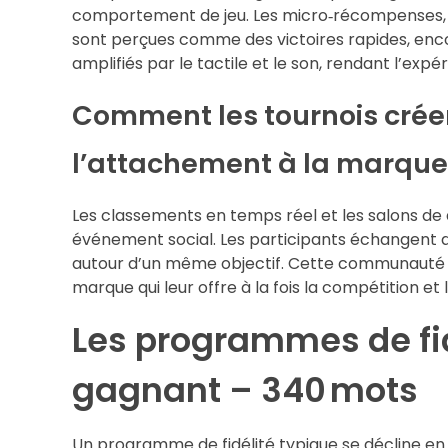
comportement de jeu. Les micro‑récompenses, co
sont perçues comme des victoires rapides, encou
amplifiés par le tactile et le son, rendant l’ex
Comment les tournois cré
l’attachement à la marque
Les classements en temps réel et les salons de
événement social. Les participants échangent de
autour d’un même objectif. Cette communauté devi
marque qui leur offre à la fois la compétition e
Les programmes de fidé
gagnant – 340 mots
Un programme de fidélité typique se décline en t