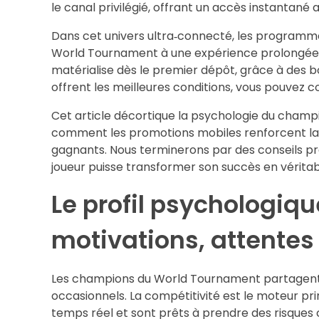
le canal privilégié, offrant un accès instantané a
Dans cet univers ultra‑connecté, les programmes d
World Tournament à une expérience prolongée 
matérialise dès le premier dépôt, grâce à des b
offrent les meilleures conditions, vous pouvez c
Cet article décortique la psychologie du champ
comment les promotions mobiles renforcent la dy
gagnants. Nous terminerons par des conseils pra
joueur puisse transformer son succès en véritab
Le profil psychologiq
motivations, attente
Les champions du World Tournament partagent de
occasionnels. La compétitivité est le moteur pr
temps réel et sont prêts à prendre des risques 