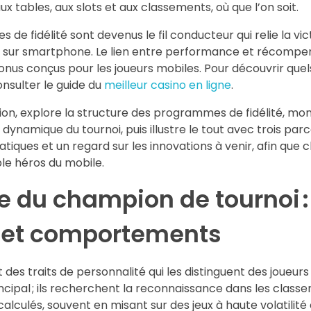
ux tables, aux slots et aux classements, où que l’on soit.
e fidélité sont devenus le fil conducteur qui relie la vic
sur smartphone. Le lien entre performance et récompe
onus conçus pour les joueurs mobiles. Pour découvrir quels
onsulter le guide du
meilleur casino en ligne
.
ion, explore la structure des programmes de fidélité, mo
namique du tournoi, puis illustre le tout avec trois par
tiques et un regard sur les innovations à venir, afin que 
le héros du mobile.
ue du champion de tournoi :
s et comportements
s traits de personnalité qui les distinguent des joueurs
incipal ; ils recherchent la reconnaissance dans les class
calculés, souvent en misant sur des jeux à haute volatili