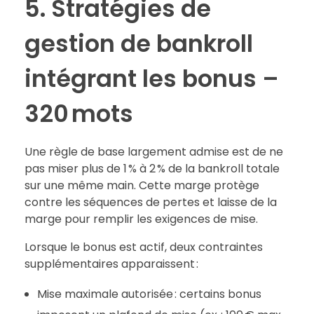
5. Stratégies de
gestion de bankroll
intégrant les bonus –
320 mots
Une règle de base largement admise est de ne
pas miser plus de 1 % à 2 % de la bankroll totale
sur une même main. Cette marge protège
contre les séquences de pertes et laisse de la
marge pour remplir les exigences de mise.
Lorsque le bonus est actif, deux contraintes
supplémentaires apparaissent :
Mise maximale autorisée : certains bonus