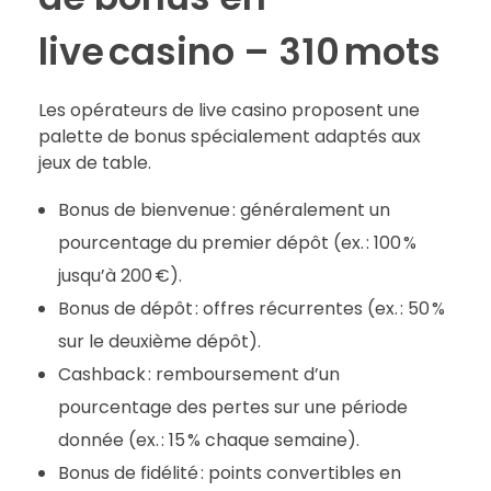
live casino – 310 mots
Les opérateurs de live casino proposent une
palette de bonus spécialement adaptés aux
jeux de table.
Bonus de bienvenue : généralement un
pourcentage du premier dépôt (ex. : 100 %
jusqu’à 200 €).
Bonus de dépôt : offres récurrentes (ex. : 50 %
sur le deuxième dépôt).
Cashback : remboursement d’un
pourcentage des pertes sur une période
donnée (ex. : 15 % chaque semaine).
Bonus de fidélité : points convertibles en