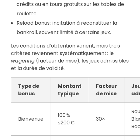
crédits ou en tours gratuits sur les tables de
roulette.
Reload bonus : incitation à reconstituer la
bankroll, souvent limité à certains jeux.
Les conditions d’obtention varient, mais trois
critères reviennent systématiquement : le
wagering
(facteur de mise), les jeux admissibles
et la durée de validité.
Type de
Montant
Facteur
Je
bonus
typique
de mise
ad
Rou
100 %
Bienvenue
30×
Bla
≤200 €
Ba