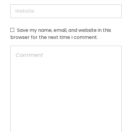
Save my name, email, and website in this
browser for the next time I comment.