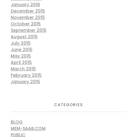
January 2016
December 2015
November 2015
October 2015
September 2015
August 2015
July 2015
June 2015
May 2015
April 2015
March 2015
February 2015
January 2015
CATEGORIES
BLOG
MEM-SAAB.COM
PUBLIC