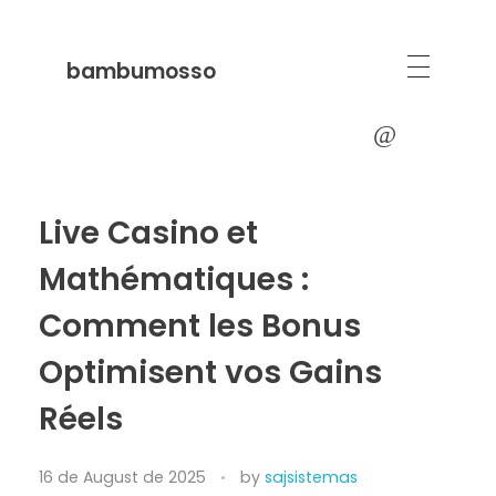
bambumosso
Live Casino et
Mathématiques :
Comment les Bonus
Optimisent vos Gains
Réels
16 de August de 2025
by
sajsistemas