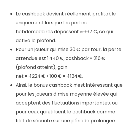
Le cashback devient réellement profitable
uniquement lorsque les pertes
hebdomadaires dépassent ≈ 667 €, ce qui
active le plafond.
Pour un joueur qui mise 30 € par tour, la perte
attendue est 1 440 €, cashback = 216 €
(plafond atteint), gain
net = ‑1 224 € + 100 € = ‑1 124 €.
Ainsi, le bonus cashback n’est intéressant que
pour les joueurs à mise moyenne élevée qui
acceptent des fluctuations importantes, ou
pour ceux qui utilisent le cashback comme
filet de sécurité sur une période prolongée.