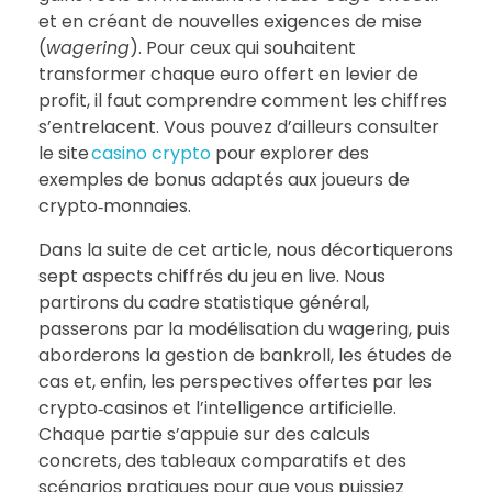
et en créant de nouvelles exigences de mise
(
wagering
). Pour ceux qui souhaitent
transformer chaque euro offert en levier de
profit, il faut comprendre comment les chiffres
s’entrelacent. Vous pouvez d’ailleurs consulter
le site
casino crypto
pour explorer des
exemples de bonus adaptés aux joueurs de
crypto‑monnaies.
Dans la suite de cet article, nous décortiquerons
sept aspects chiffrés du jeu en live. Nous
partirons du cadre statistique général,
passerons par la modélisation du wagering, puis
aborderons la gestion de bankroll, les études de
cas et, enfin, les perspectives offertes par les
crypto‑casinos et l’intelligence artificielle.
Chaque partie s’appuie sur des calculs
concrets, des tableaux comparatifs et des
scénarios pratiques pour que vous puissiez