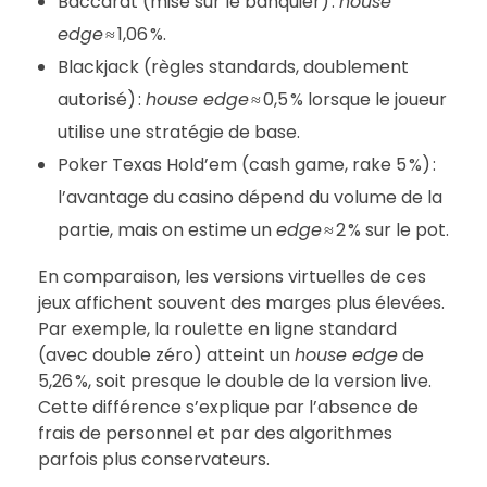
Baccarat (mise sur le banquier) :
house
edge
≈ 1,06 %.
Blackjack (règles standards, doublement
autorisé) :
house edge
≈ 0,5 % lorsque le joueur
utilise une stratégie de base.
Poker Texas Hold’em (cash game, rake 5 %) :
l’avantage du casino dépend du volume de la
partie, mais on estime un
edge
≈ 2 % sur le pot.
En comparaison, les versions virtuelles de ces
jeux affichent souvent des marges plus élevées.
Par exemple, la roulette en ligne standard
(avec double zéro) atteint un
house edge
de
5,26 %, soit presque le double de la version live.
Cette différence s’explique par l’absence de
frais de personnel et par des algorithmes
parfois plus conservateurs.