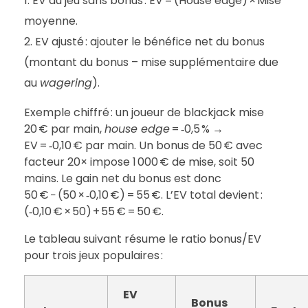
EV du jeu sans bonus : EV = (House edge) × Mise
moyenne.
EV ajusté : ajouter le bénéfice net du bonus
(montant du bonus – mise supplémentaire due
au
wagering
).
Exemple chiffré : un joueur de blackjack mise
20 € par main,
house edge
= ‑0,5 % →
EV = ‑0,10 € par main. Un bonus de 50 € avec
facteur 20× impose 1 000 € de mise, soit 50
mains. Le gain net du bonus est donc
50 € − (50 × ‑0,10 €) = 55 €. L’EV total devient :
(‑0,10 € × 50) + 55 € = 50 €.
Le tableau suivant résume le ratio bonus/EV
pour trois jeux populaires :
EV
Bonus