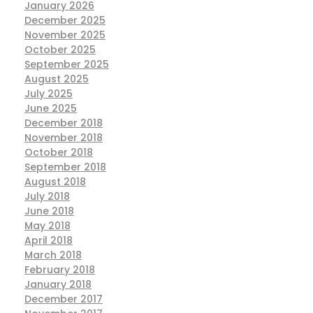
January 2026
December 2025
November 2025
October 2025
September 2025
August 2025
July 2025
June 2025
December 2018
November 2018
October 2018
September 2018
August 2018
July 2018
June 2018
May 2018
April 2018
March 2018
February 2018
January 2018
December 2017