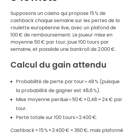
Supposons un casino qui propose 15 % de
cashback chaque semaine sur les pertes de la
roulette européenne live, avec un plafond de
100 € de remboursement. Le joueur mise en
moyenne 50 € par tour, joue 100 tours par
semaine, et possède une bankroll de 2 000 €.
Calcul du gain attendu
Probabilité de perte par tour ≈ 48 % (puisque
la probabilité de gagner est 48,6 %).
Mise moyenne perdue ≈ 50 € × 0,48 = 24 € par
tour.
Perte totale sur 100 tours ≈ 2 400 €.
Cashback = 15 % × 2 400 € = 360 €, mais plafonné