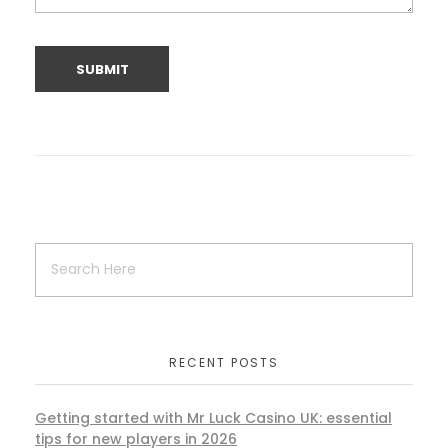
RECENT POSTS
Getting started with Mr Luck Casino UK: essential
tips for new players in 2026