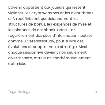
L’avenir appartient aux joueurs qui restent
vigilants : les crypto‑casinos et les algorithmes
d’IA redéfinissent quotidiennement les
structures de bonus, les exigences de mise et
les plafonds de cashback. Consultez
régulièrement des sites d’information neutres,
comme Silversantestudy, pour suivre ces
évolutions et adapter votre stratégie. Ainsi,
chaque session live devient non seulement
divertissante, mais aussi mathématiquement
optimisée.
Tags: No tags