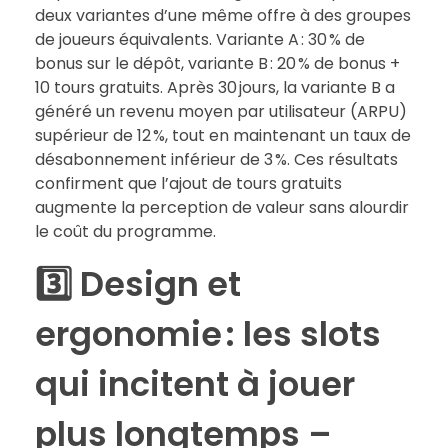
deux variantes d’une même offre à des groupes
de joueurs équivalents. Variante A : 30 % de
bonus sur le dépôt, variante B : 20 % de bonus +
10 tours gratuits. Après 30 jours, la variante B a
généré un revenu moyen par utilisateur (ARPU)
supérieur de 12 %, tout en maintenant un taux de
désabonnement inférieur de 3 %. Ces résultats
confirment que l’ajout de tours gratuits
augmente la perception de valeur sans alourdir
le coût du programme.
3️⃣ Design et
ergonomie : les slots
qui incitent à jouer
plus longtemps –