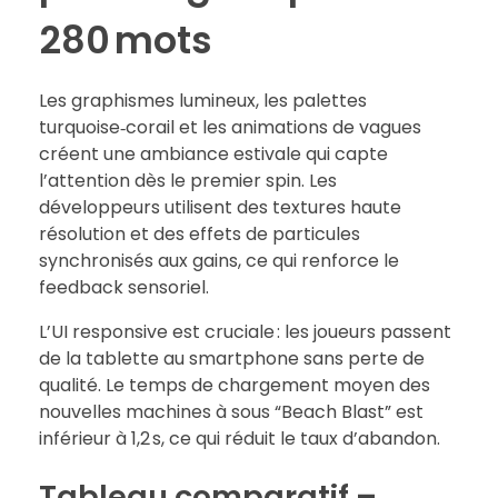
280 mots
Les graphismes lumineux, les palettes
turquoise‑corail et les animations de vagues
créent une ambiance estivale qui capte
l’attention dès le premier spin. Les
développeurs utilisent des textures haute
résolution et des effets de particules
synchronisés aux gains, ce qui renforce le
feedback sensoriel.
L’UI responsive est cruciale : les joueurs passent
de la tablette au smartphone sans perte de
qualité. Le temps de chargement moyen des
nouvelles machines à sous “Beach Blast” est
inférieur à 1,2 s, ce qui réduit le taux d’abandon.
Tableau comparatif –