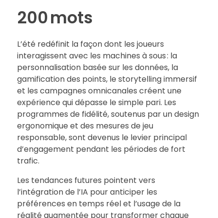
200 mots
L’été redéfinit la façon dont les joueurs
interagissent avec les machines à sous : la
personnalisation basée sur les données, la
gamification des points, le storytelling immersif
et les campagnes omnicanales créent une
expérience qui dépasse le simple pari. Les
programmes de fidélité, soutenus par un design
ergonomique et des mesures de jeu
responsable, sont devenus le levier principal
d’engagement pendant les périodes de fort
trafic.
Les tendances futures pointent vers
l’intégration de l’IA pour anticiper les
préférences en temps réel et l’usage de la
réalité augmentée pour transformer chaque