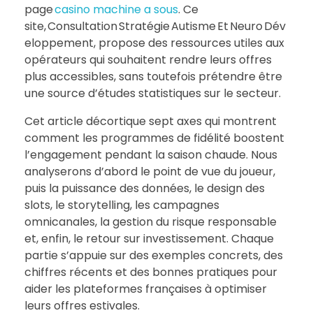
page
casino machine a sous
. Ce
site, Consultation Stratégie Autisme Et Neuro Dév
eloppement, propose des ressources utiles aux
opérateurs qui souhaitent rendre leurs offres
plus accessibles, sans toutefois prétendre être
une source d’études statistiques sur le secteur.
Cet article décortique sept axes qui montrent
comment les programmes de fidélité boostent
l’engagement pendant la saison chaude. Nous
analyserons d’abord le point de vue du joueur,
puis la puissance des données, le design des
slots, le storytelling, les campagnes
omnicanales, la gestion du risque responsable
et, enfin, le retour sur investissement. Chaque
partie s’appuie sur des exemples concrets, des
chiffres récents et des bonnes pratiques pour
aider les plateformes françaises à optimiser
leurs offres estivales.