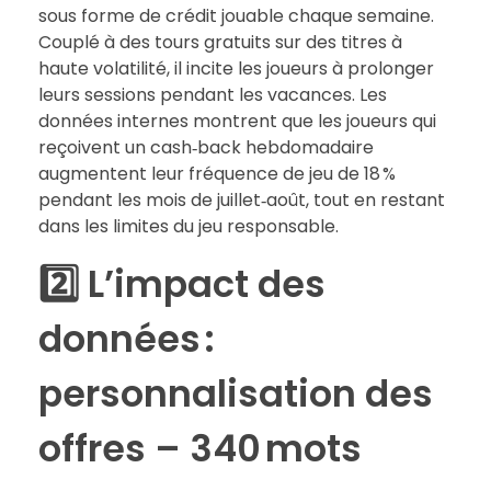
sous forme de crédit jouable chaque semaine.
Couplé à des tours gratuits sur des titres à
haute volatilité, il incite les joueurs à prolonger
leurs sessions pendant les vacances. Les
données internes montrent que les joueurs qui
reçoivent un cash‑back hebdomadaire
augmentent leur fréquence de jeu de 18 %
pendant les mois de juillet‑août, tout en restant
dans les limites du jeu responsable.
2️⃣ L’impact des
données :
personnalisation des
offres – 340 mots