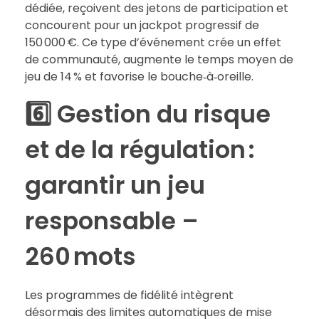
dédiée, reçoivent des jetons de participation et
concourent pour un jackpot progressif de
150 000 €. Ce type d’événement crée un effet
de communauté, augmente le temps moyen de
jeu de 14 % et favorise le bouche‑à‑oreille.
6️⃣ Gestion du risque
et de la régulation :
garantir un jeu
responsable –
260 mots
Les programmes de fidélité intègrent
désormais des limites automatiques de mise