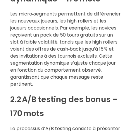
Les micro‑segments permettent de différencier
les nouveaux joueurs, les high rollers et les
joueurs occasionnels. Par exemple, les novices
reçoivent un pack de 50 tours gratuits sur un
slot à faible volatilité, tandis que les high rollers
voient des offres de cash‑back jusqu’à 15 % et
des invitations à des tournois exclusifs. Cette
segmentation dynamique s’ajuste chaque jour
en fonction du comportement observé,
garantissant que chaque message reste
pertinent.
2.2 A/B testing des bonus –
170 mots
Le processus d’A/B testing consiste à présenter