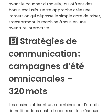
avant le coucher du soleil ») qui offrent des
bonus exclusifs. Cette approche crée une
immersion qui dépasse le simple acte de miser,
transformant la machine à sous en une
aventure interactive.
5️⃣ Stratégies de
communication :
campagnes d’été
omnicanales –
320 mots
Les casinos utilisent une combinaison d’emails,
de notifications push, de posts sur les réseaux