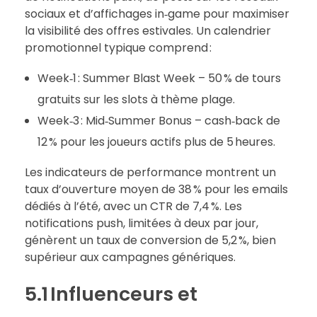
sociaux et d’affichages in‑game pour maximiser
la visibilité des offres estivales. Un calendrier
promotionnel typique comprend :
Week‑1 : Summer Blast Week – 50 % de tours
gratuits sur les slots à thème plage.
Week‑3 : Mid‑Summer Bonus – cash‑back de
12 % pour les joueurs actifs plus de 5 heures.
Les indicateurs de performance montrent un
taux d’ouverture moyen de 38 % pour les emails
dédiés à l’été, avec un CTR de 7,4 %. Les
notifications push, limitées à deux par jour,
génèrent un taux de conversion de 5,2 %, bien
supérieur aux campagnes génériques.
5.1 Influenceurs et