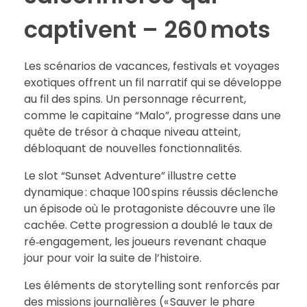
captivent – 260 mots
Les scénarios de vacances, festivals et voyages
exotiques offrent un fil narratif qui se développe
au fil des spins. Un personnage récurrent,
comme le capitaine “Malo”, progresse dans une
quête de trésor à chaque niveau atteint,
débloquant de nouvelles fonctionnalités.
Le slot “Sunset Adventure” illustre cette
dynamique : chaque 100 spins réussis déclenche
un épisode où le protagoniste découvre une île
cachée. Cette progression a doublé le taux de
ré‑engagement, les joueurs revenant chaque
jour pour voir la suite de l’histoire.
Les éléments de storytelling sont renforcés par
des missions journalières (« Sauver le phare