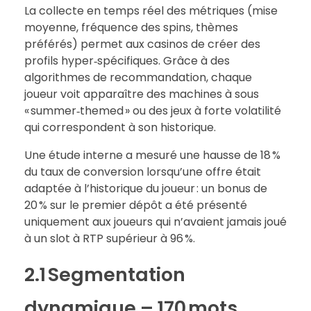
La collecte en temps réel des métriques (mise
moyenne, fréquence des spins, thèmes
préférés) permet aux casinos de créer des
profils hyper‑spécifiques. Grâce à des
algorithmes de recommandation, chaque
joueur voit apparaître des machines à sous
« summer‑themed » ou des jeux à forte volatilité
qui correspondent à son historique.
Une étude interne a mesuré une hausse de 18 %
du taux de conversion lorsqu’une offre était
adaptée à l’historique du joueur : un bonus de
20 % sur le premier dépôt a été présenté
uniquement aux joueurs qui n’avaient jamais joué
à un slot à RTP supérieur à 96 %.
2.1 Segmentation
dynamique – 170 mots