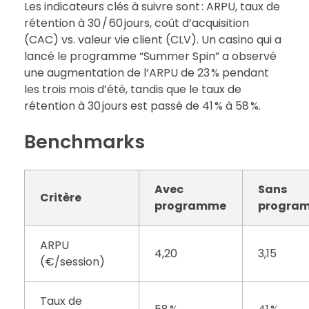
Les indicateurs clés à suivre sont : ARPU, taux de
rétention à 30 / 60 jours, coût d’acquisition
(CAC) vs. valeur vie client (CLV). Un casino qui a
lancé le programme “Summer Spin” a observé
une augmentation de l’ARPU de 23 % pendant
les trois mois d’été, tandis que le taux de
rétention à 30 jours est passé de 41 % à 58 %.
Benchmarks
Avec
Sans
Critère
programme
progra
ARPU
4,20
3,15
(€/session)
Taux de