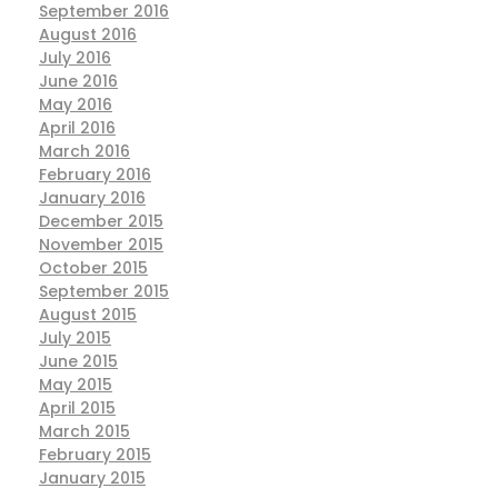
September 2016
August 2016
July 2016
June 2016
May 2016
April 2016
March 2016
February 2016
January 2016
December 2015
November 2015
October 2015
September 2015
August 2015
July 2015
June 2015
May 2015
April 2015
March 2015
February 2015
January 2015