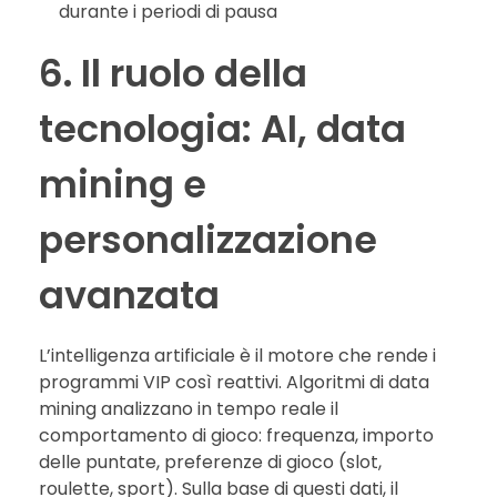
durante i periodi di pausa
6. Il ruolo della
tecnologia: AI, data
mining e
personalizzazione
avanzata
L’intelligenza artificiale è il motore che rende i
programmi VIP così reattivi. Algoritmi di data
mining analizzano in tempo reale il
comportamento di gioco: frequenza, importo
delle puntate, preferenze di gioco (slot,
roulette, sport). Sulla base di questi dati, il