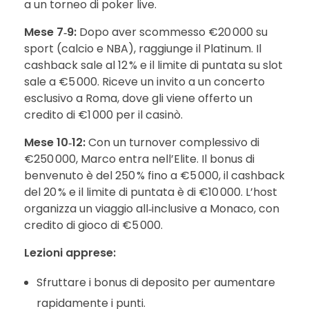
a un torneo di poker live.
Mese 7‑9:
Dopo aver scommesso €20 000 su
sport (calcio e NBA), raggiunge il Platinum. Il
cashback sale al 12 % e il limite di puntata su slot
sale a €5 000. Riceve un invito a un concerto
esclusivo a Roma, dove gli viene offerto un
credito di €1 000 per il casinò.
Mese 10‑12:
Con un turnover complessivo di
€250 000, Marco entra nell’Elite. Il bonus di
benvenuto è del 250 % fino a €5 000, il cashback
del 20 % e il limite di puntata è di €10 000. L’host
organizza un viaggio all‑inclusive a Monaco, con
credito di gioco di €5 000.
Lezioni apprese:
Sfruttare i bonus di deposito per aumentare
rapidamente i punti.