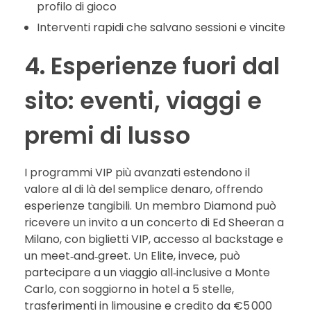
profilo di gioco
Interventi rapidi che salvano sessioni e vincite
4. Esperienze fuori dal
sito: eventi, viaggi e
premi di lusso
I programmi VIP più avanzati estendono il
valore al di là del semplice denaro, offrendo
esperienze tangibili. Un membro Diamond può
ricevere un invito a un concerto di Ed Sheeran a
Milano, con biglietti VIP, accesso al backstage e
un meet‑and‑greet. Un Elite, invece, può
partecipare a un viaggio all‑inclusive a Monte
Carlo, con soggiorno in hotel a 5 stelle,
trasferimenti in limousine e credito da €5 000