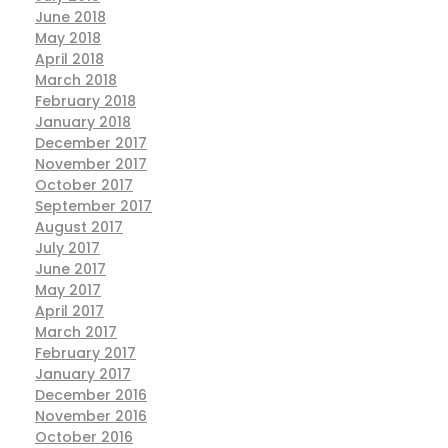
June 2018
May 2018
April 2018
March 2018
February 2018
January 2018
December 2017
November 2017
October 2017
September 2017
August 2017
July 2017
June 2017
May 2017
April 2017
March 2017
February 2017
January 2017
December 2016
November 2016
October 2016