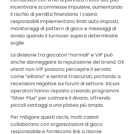
incentivare scommesse impulsive, aumentando
il rischio di perdita finanziaria. I casinò
responsabili implementano limiti auto‑imposti,
monitoraggi di pattern di gioco e messaggi di
avviso quando il turnover supera determinate
soglie.
La divisione tra giocatori “normali” e VIP può
anche danneggiare la reputazione del brand. Gli
utenti non‑VIP possono percepire il servizio
come “elitario” e sentirsi trascurati, portando a
recensioni negative sui forum di settore. Alcuni
operatori hanno risposto creando programmi
“Silver Plus” per colmare il divario, offrendo
piccoli vantaggi a una platea più ampia.
Per mitigare questi rischi, molti casinò
collaborano con organizzazioni di gioco
responsabile e forniscono link a risorse