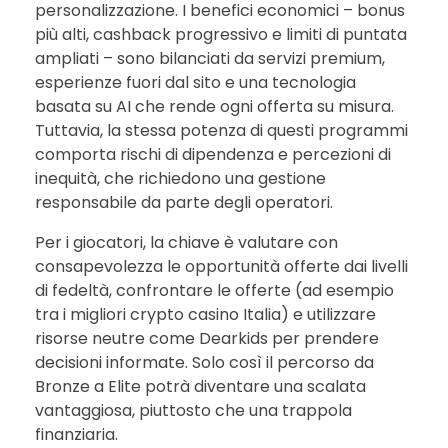
personalizzazione. I benefici economici – bonus
più alti, cashback progressivo e limiti di puntata
ampliati – sono bilanciati da servizi premium,
esperienze fuori dal sito e una tecnologia
basata su AI che rende ogni offerta su misura.
Tuttavia, la stessa potenza di questi programmi
comporta rischi di dipendenza e percezioni di
inequità, che richiedono una gestione
responsabile da parte degli operatori.
Per i giocatori, la chiave è valutare con
consapevolezza le opportunità offerte dai livelli
di fedeltà, confrontare le offerte (ad esempio
tra i migliori crypto casino Italia) e utilizzare
risorse neutre come Dearkids per prendere
decisioni informate. Solo così il percorso da
Bronze a Elite potrà diventare una scalata
vantaggiosa, piuttosto che una trappola
finanziaria.