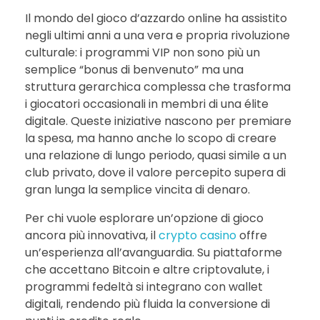
Il mondo del gioco d’azzardo online ha assistito
negli ultimi anni a una vera e propria rivoluzione
culturale: i programmi VIP non sono più un
semplice “bonus di benvenuto” ma una
struttura gerarchica complessa che trasforma
i giocatori occasionali in membri di una élite
digitale. Queste iniziative nascono per premiare
la spesa, ma hanno anche lo scopo di creare
una relazione di lungo periodo, quasi simile a un
club privato, dove il valore percepito supera di
gran lunga la semplice vincita di denaro.
Per chi vuole esplorare un’opzione di gioco
ancora più innovativa, il
crypto casino
offre
un’esperienza all’avanguardia. Su piattaforme
che accettano Bitcoin e altre criptovalute, i
programmi fedeltà si integrano con wallet
digitali, rendendo più fluida la conversione di