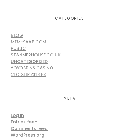
CATEGORIES
BLOG
MEM-SAAB.COM
PUBLIC
STANMERHOUSE.CO.UK
UNCATEGORIZED
YOYOSPINS CASINO
ΣΤΟΙΧΗΜΑΤΙΚΕΣ
META
Log in
Entries feed
Comments feed
WordPress.org