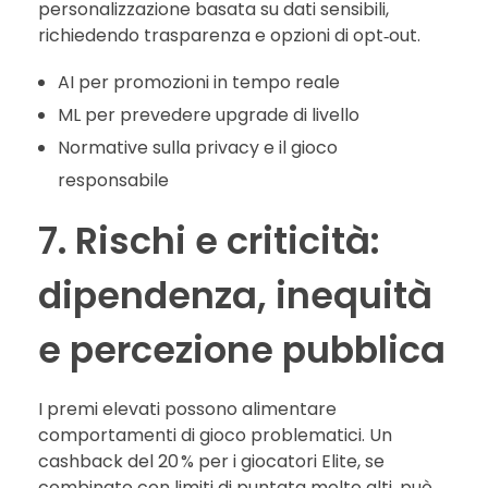
personalizzazione basata su dati sensibili,
richiedendo trasparenza e opzioni di opt‑out.
AI per promozioni in tempo reale
ML per prevedere upgrade di livello
Normative sulla privacy e il gioco
responsabile
7. Rischi e criticità:
dipendenza, inequità
e percezione pubblica
I premi elevati possono alimentare
comportamenti di gioco problematici. Un
cashback del 20 % per i giocatori Elite, se
combinato con limiti di puntata molto alti, può