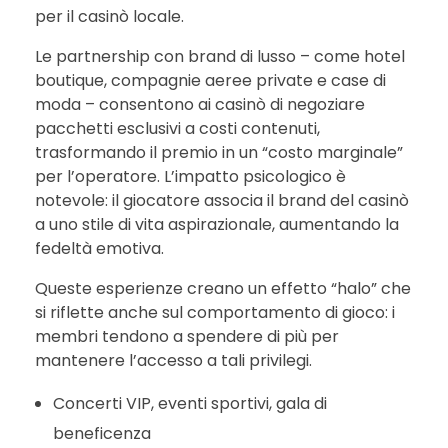
per il casinò locale.
Le partnership con brand di lusso – come hotel
boutique, compagnie aeree private e case di
moda – consentono ai casinò di negoziare
pacchetti esclusivi a costi contenuti,
trasformando il premio in un “costo marginale”
per l’operatore. L’impatto psicologico è
notevole: il giocatore associa il brand del casinò
a uno stile di vita aspirazionale, aumentando la
fedeltà emotiva.
Queste esperienze creano un effetto “halo” che
si riflette anche sul comportamento di gioco: i
membri tendono a spendere di più per
mantenere l’accesso a tali privilegi.
Concerti VIP, eventi sportivi, gala di
beneficenza