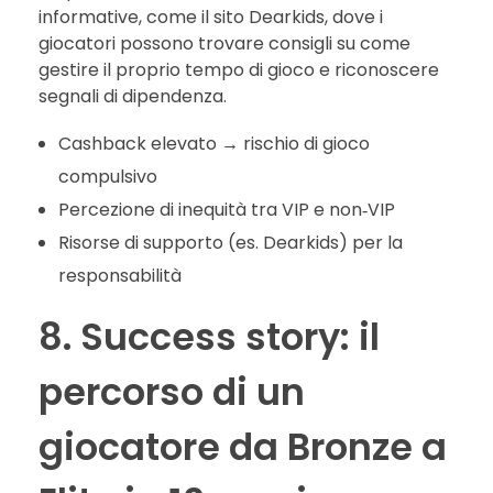
informative, come il sito Dearkids, dove i
giocatori possono trovare consigli su come
gestire il proprio tempo di gioco e riconoscere
segnali di dipendenza.
Cashback elevato → rischio di gioco
compulsivo
Percezione di inequità tra VIP e non‑VIP
Risorse di supporto (es. Dearkids) per la
responsabilità
8. Success story: il
percorso di un
giocatore da Bronze a