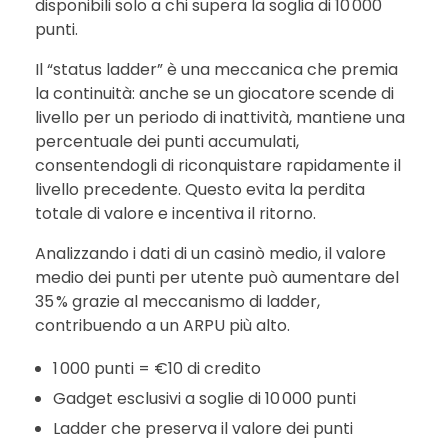
disponibili solo a chi supera la soglia di 10 000
punti.
Il “status ladder” è una meccanica che premia
la continuità: anche se un giocatore scende di
livello per un periodo di inattività, mantiene una
percentuale dei punti accumulati,
consentendogli di riconquistare rapidamente il
livello precedente. Questo evita la perdita
totale di valore e incentiva il ritorno.
Analizzando i dati di un casinò medio, il valore
medio dei punti per utente può aumentare del
35 % grazie al meccanismo di ladder,
contribuendo a un ARPU più alto.
1 000 punti = €10 di credito
Gadget esclusivi a soglie di 10 000 punti
Ladder che preserva il valore dei punti