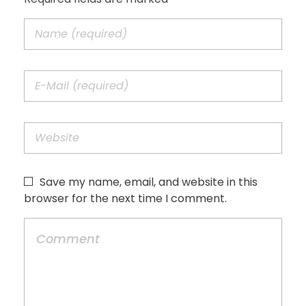
Save my name, email, and website in this
browser for the next time I comment.