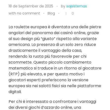
18 de September de 2025
by
sajsistemas
with
no comment
Blog
0
La roulette europea è diventata una delle pietre
angolari del panorama dei casinò online, grazie
al suo design più “giusto” rispetto alla variante
americana. La presenza di un solo zero riduce
drasticamente il vantaggio della casa,
rendendo la ruota più favorevole per chi
scommette. Questo piccolo cambiamento
matematico si traduce in un ritorno al giocatore
(RTP) più elevato, e per questo motivo i
giocatori esperti preferiscono la versione
europea sia nei salotti fisici sia nelle piattaforme
digitali.
Per chi è interessato a confrontare i vantaggi
dei diversi giochi d’azzardo online, una