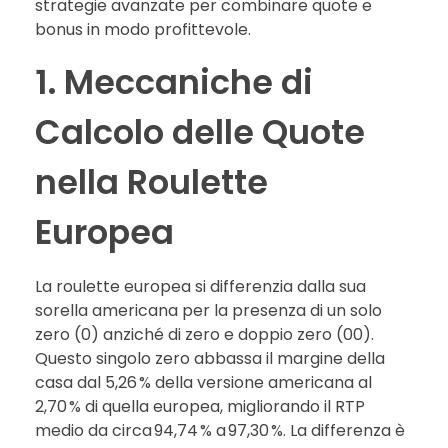
strategie avanzate per combinare quote e
bonus in modo profittevole.
1. Meccaniche di
Calcolo delle Quote
nella Roulette
Europea
La roulette europea si differenzia dalla sua
sorella americana per la presenza di un solo
zero (0) anziché di zero e doppio zero (00).
Questo singolo zero abbassa il margine della
casa dal 5,26 % della versione americana al
2,70 % di quella europea, migliorando il RTP
medio da circa 94,74 % a 97,30 %. La differenza è