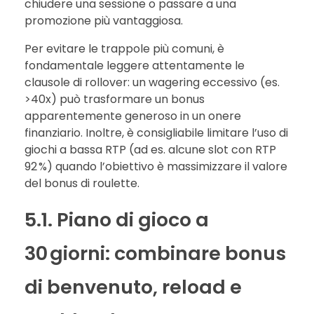
chiudere una sessione o passare a una
promozione più vantaggiosa.
Per evitare le trappole più comuni, è
fondamentale leggere attentamente le
clausole di rollover: un wagering eccessivo (es.
>40x) può trasformare un bonus
apparentemente generoso in un onere
finanziario. Inoltre, è consigliabile limitare l’uso di
giochi a bassa RTP (ad es. alcune slot con RTP
92 %) quando l’obiettivo è massimizzare il valore
del bonus di roulette.
5.1. Piano di gioco a
30 giorni: combinare bonus
di benvenuto, reload e