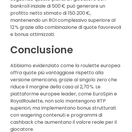
bankroll iniziale di 500 € può generare un
profitto netto stimato di 150‑200 €,
mantenendo un ROI complessivo superiore al
12 % grazie alla combinazione di quote favorevoli
e bonus ottimizzati.
Conclusione
Abbiamo evidenziato come la roulette europea
offra quote più vantaggiose rispetto alla
versione americana, grazie al singolo zero che
riduce il margine della casa al 2,70 %. Le
piattaforme europee leader, come EuroSpin e
RoyalRoulette, non solo mantengono RTP
superiori, ma implementano bonus strutturati
con wagering contenuti e programmi di
cashback che aumentano il valore reale per il
giocatore.