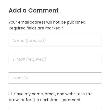
Add a Comment
Your email address will not be published.
Required fields are marked *
Save my name, email, and website in this
browser for the next time I comment.