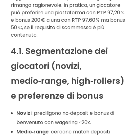
rimanga ragionevole. In pratica, un giocatore
può preferire una piattaforma con RTP 97,20 %
e bonus 200 € a una con RTP 97,60 % ma bonus
50 €, se il requisito di scommessa è più
contenuto.
4.1. Segmentazione dei
giocatori (novizi,
medio‑range, high‑rollers)
e preferenze di bonus
Novizi
: prediligono no‑deposit e bonus di
benvenuto con wagering ≤20x.
Medio‑range
: cercano match depositi