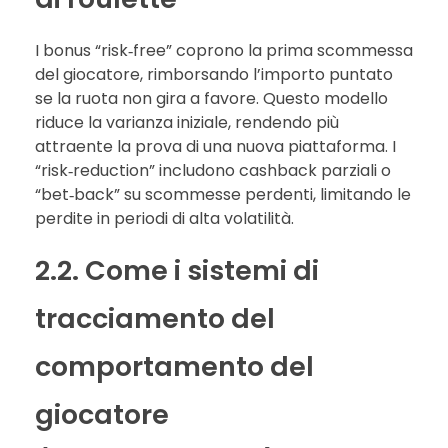
I bonus “risk‑free” coprono la prima scommessa
del giocatore, rimborsando l’importo puntato
se la ruota non gira a favore. Questo modello
riduce la varianza iniziale, rendendo più
attraente la prova di una nuova piattaforma. I
“risk‑reduction” includono cashback parziali o
“bet‑back” su scommesse perdenti, limitando le
perdite in periodi di alta volatilità.
2.2. Come i sistemi di
tracciamento del
comportamento del
giocatore