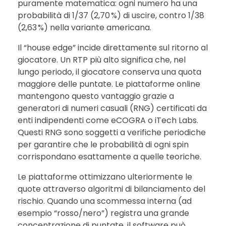
puramente matematica: ogni numero ha una
probabilità di 1/37 (2,70 %) di uscire, contro 1/38
(2,63 %) nella variante americana.
Il “house edge” incide direttamente sul ritorno al
giocatore. Un RTP più alto significa che, nel
lungo periodo, il giocatore conserva una quota
maggiore delle puntate. Le piattaforme online
mantengono questo vantaggio grazie a
generatori di numeri casuali (RNG) certificati da
enti indipendenti come eCOGRA o iTech Labs.
Questi RNG sono soggetti a verifiche periodiche
per garantire che le probabilità di ogni spin
corrispondano esattamente a quelle teoriche.
Le piattaforme ottimizzano ulteriormente le
quote attraverso algoritmi di bilanciamento del
rischio. Quando una scommessa interna (ad
esempio “rosso/nero”) registra una grande
concentrazione di puntate, il software può