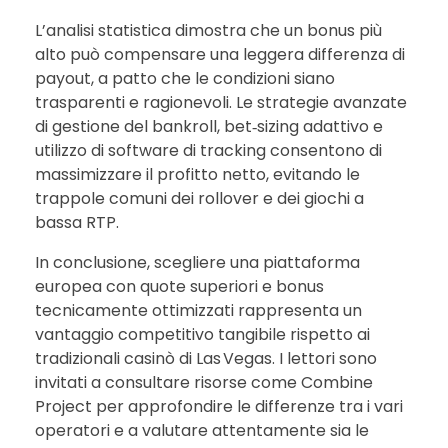
L’analisi statistica dimostra che un bonus più
alto può compensare una leggera differenza di
payout, a patto che le condizioni siano
trasparenti e ragionevoli. Le strategie avanzate
di gestione del bankroll, bet‑sizing adattivo e
utilizzo di software di tracking consentono di
massimizzare il profitto netto, evitando le
trappole comuni dei rollover e dei giochi a
bassa RTP.
In conclusione, scegliere una piattaforma
europea con quote superiori e bonus
tecnicamente ottimizzati rappresenta un
vantaggio competitivo tangibile rispetto ai
tradizionali casinò di Las Vegas. I lettori sono
invitati a consultare risorse come Combine
Project per approfondire le differenze tra i vari
operatori e a valutare attentamente sia le