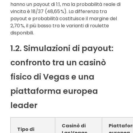
hanno un payout di 1:1, ma la probabilità reale di
vincita è 18/37 (48,65 %). La differenza tra
payout e probabilità costituisce il margine del
2,70 %, il più basso tra le varianti di roulette
disponibili.
1.2. Simulazioni di payout:
confronto tra un casinò
fisico di Vegas e una
piattaforma europea
leader
Casinò di
Piattafo
Tipo di
Las Vegas
europea