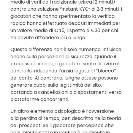
medio di verifica tradizionale (circa 12 minuti)
contro una soluzione “instant KYC” di 2‑3 minuti. I
giocatori che hanno sperimentato la verifica
rapida hanno effettuato depositi immediati per
un valore medio di €45, rispetto a €30 per chi
ha dovuto attendere più a lungo.
Questa differenza non è solo numerica; influisce
anche sulla percezione di sicurezza. Quando il
processo è veloce, il giocatore sente di avere il
controllo, riducendo l’ansia legata al “blocco”
del conto. Al contrario, lunghe attese possono
generare dubbi sulla legittimità del sito,
portando a cancellazioni o a spostamenti verso
piattaforme concorrenti.
Un altro elemento psicologico è l’avversione
alla perdita di tempo, ben descritta nella teoria
del prospect. Se il giocatore percepisce che
ogni minuto speso in verifica è un minuto in