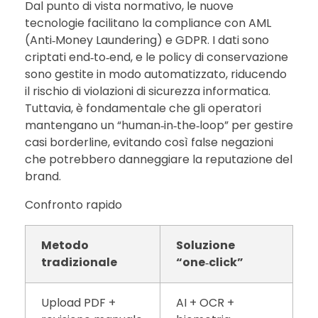
Dal punto di vista normativo, le nuove
tecnologie facilitano la compliance con AML
(Anti‑Money Laundering) e GDPR. I dati sono
criptati end‑to‑end, e le policy di conservazione
sono gestite in modo automatizzato, riducendo
il rischio di violazioni di sicurezza informatica.
Tuttavia, è fondamentale che gli operatori
mantengano un “human‑in‑the‑loop” per gestire
casi borderline, evitando così false negazioni
che potrebbero danneggiare la reputazione del
brand.
Confronto rapido
Metodo
Soluzione
tradizionale
“one‑click”
Upload PDF +
AI + OCR +