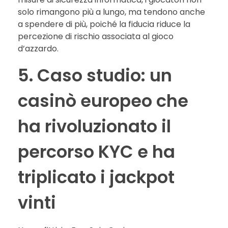
solo rimangono più a lungo, ma tendono anche
a spendere di più, poiché la fiducia riduce la
percezione di rischio associata al gioco
d’azzardo.
5. Caso studio: un
casinò europeo che
ha rivoluzionato il
percorso KYC e ha
triplicato i jackpot
vinti