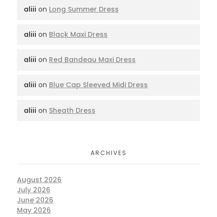
aliii
on
Long Summer Dress
aliii
on
Black Maxi Dress
aliii
on
Red Bandeau Maxi Dress
aliii
on
Blue Cap Sleeved Midi Dress
aliii
on
Sheath Dress
ARCHIVES
August 2026
July 2026
June 2026
May 2026