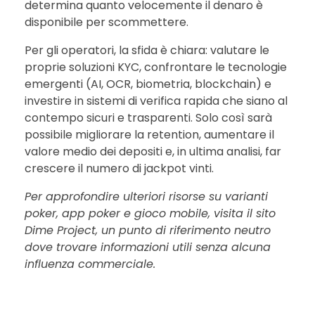
determina quanto velocemente il denaro è
disponibile per scommettere.
Per gli operatori, la sfida è chiara: valutare le
proprie soluzioni KYC, confrontare le tecnologie
emergenti (AI, OCR, biometria, blockchain) e
investire in sistemi di verifica rapida che siano al
contempo sicuri e trasparenti. Solo così sarà
possibile migliorare la retention, aumentare il
valore medio dei depositi e, in ultima analisi, far
crescere il numero di jackpot vinti.
Per approfondire ulteriori risorse su varianti
poker, app poker e gioco mobile, visita il sito
Dime Project, un punto di riferimento neutro
dove trovare informazioni utili senza alcuna
influenza commerciale.