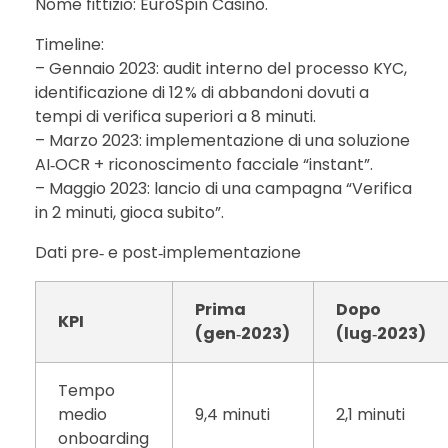
Nome fittizio: EuroSpin Casino.
Timeline:
– Gennaio 2023: audit interno del processo KYC,
identificazione di 12 % di abbandoni dovuti a
tempi di verifica superiori a 8 minuti.
– Marzo 2023: implementazione di una soluzione
AI‑OCR + riconoscimento facciale “instant”.
– Maggio 2023: lancio di una campagna “Verifica
in 2 minuti, gioca subito”.
Dati pre‑ e post‑implementazione
Prima
Dopo
KPI
(gen‑2023)
(lug‑2023)
Tempo
medio
9,4 minuti
2,1 minuti
onboarding