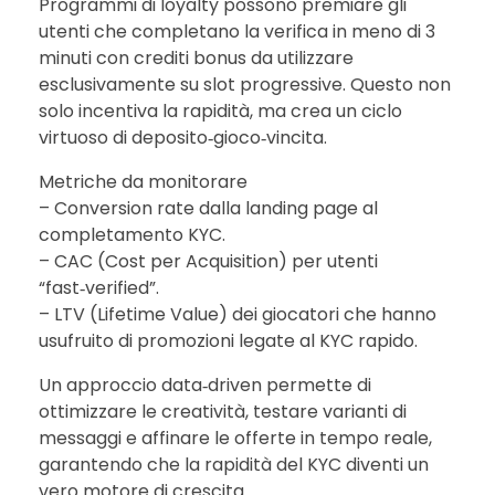
Programmi di loyalty possono premiare gli
utenti che completano la verifica in meno di 3
minuti con crediti bonus da utilizzare
esclusivamente su slot progressive. Questo non
solo incentiva la rapidità, ma crea un ciclo
virtuoso di deposito‑gioco‑vincita.
Metriche da monitorare
– Conversion rate dalla landing page al
completamento KYC.
– CAC (Cost per Acquisition) per utenti
“fast‑verified”.
– LTV (Lifetime Value) dei giocatori che hanno
usufruito di promozioni legate al KYC rapido.
Un approccio data‑driven permette di
ottimizzare le creatività, testare varianti di
messaggi e affinare le offerte in tempo reale,
garantendo che la rapidità del KYC diventi un
vero motore di crescita.