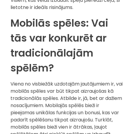
Visiem, kas vēlas izbaudīt spēļu pieredzi ceļā, šī
lietotne ir ideāls risinājums.
Mobilās spēles: Vai
tās var konkurēt ar
tradicionālajām
spēlēm?
Viena no visbiežāk uzdotajām jautājumiem ir, vai
mobilās spēles var būt tikpat aizraujošas kā
tradicionālās spēles. Atbilde ir, jā, bet ar dažiem
nosacījumiem. Mobilajās spēlēs bieži ir
pieejamas unikālas funkcijas un bonusi, kas var
padarīt spēlēšanu tikpat aizraujošu. Turklāt,
mobilās spēles bieži vien ir ātrākas, ļaujot