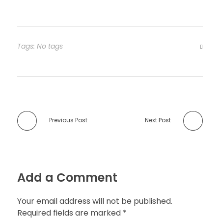
Tags: No tags
Previous Post
Next Post
Add a Comment
Your email address will not be published.
Required fields are marked *