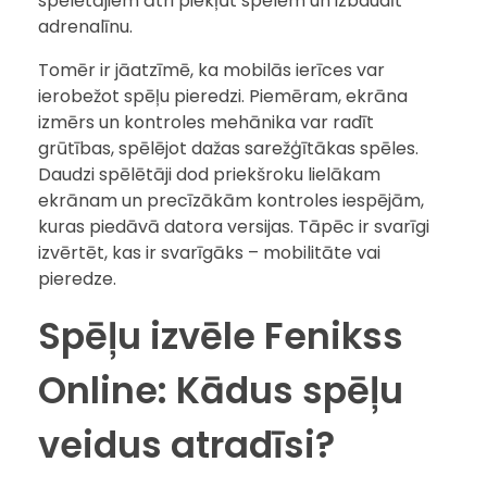
spēlētājiem ātri piekļūt spēlēm un izbaudīt
adrenalīnu.
Tomēr ir jāatzīmē, ka mobilās ierīces var
ierobežot spēļu pieredzi. Piemēram, ekrāna
izmērs un kontroles mehānika var radīt
grūtības, spēlējot dažas sarežģītākas spēles.
Daudzi spēlētāji dod priekšroku lielākam
ekrānam un precīzākām kontroles iespējām,
kuras piedāvā datora versijas. Tāpēc ir svarīgi
izvērtēt, kas ir svarīgāks – mobilitāte vai
pieredze.
Spēļu izvēle Fenikss
Online: Kādus spēļu
veidus atradīsi?