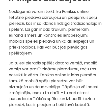
Noslēgumā varam teikt, ka Fenikss online
lietotne piedāvā aizraujošu un pieejamu spēļu
pieredzi, kas ir salīdzinoši līdzīga tradicionālajām
spēlēm. Lai gan ir daži trūkumi, piemēram,
ekrāna izmērs un kontroles ierobežojumi,
mobilās spēles piedāvā unikālas iespējas un
priekšrocības, kas var būt ļoti pievilcīgas
spēlētājiem.
Ja tu esi pieradis spēlēt datora versijā, mobilā
versija var prasīt zināmu pieradumu, taču tas
noteikti ir vērts. Fenikss online ir labs piemērs
tam, kā mobilā spēļu pieredze var būt
aizraujoša un daudzveidīga. Tāpēc, ja vēl neesi
izmēģinājis, iesaku to darīt – tu vari atrast
jaunas iecienītākās spēles un izbaudīt kazino
pieredzi, kas ir pieejama tieši tavā kabatā.