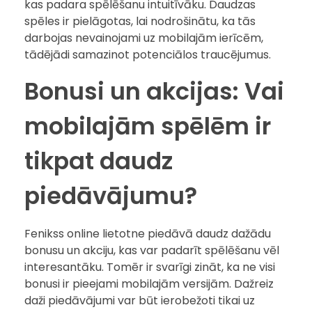
kas padara spēlēšanu intuitīvāku. Daudzas
spēles ir pielāgotas, lai nodrošinātu, ka tās
darbojas nevainojami uz mobilajām ierīcēm,
tādējādi samazinot potenciālos traucējumus.
Bonusi un akcijas: Vai
mobilajām spēlēm ir
tikpat daudz
piedāvājumu?
Fenikss online lietotne piedāvā daudz dažādu
bonusu un akciju, kas var padarīt spēlēšanu vēl
interesantāku. Tomēr ir svarīgi zināt, ka ne visi
bonusi ir pieejami mobilajām versijām. Dažreiz
daži piedāvājumi var būt ierobežoti tikai uz