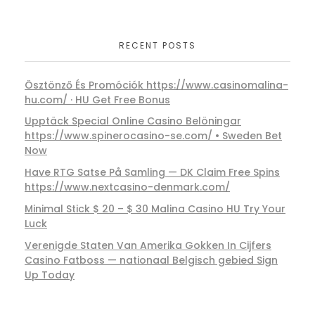
RECENT POSTS
Ösztönző És Promóciók https://www.casinomalina-
hu.com/ · HU Get Free Bonus
Upptäck Special Online Casino Belöningar
https://www.spinerocasino-se.com/ • Sweden Bet
Now
Have RTG Satse På Samling — DK Claim Free Spins
https://www.nextcasino-denmark.com/
Minimal Stick $ 20 – $ 30 Malina Casino HU Try Your
Luck
Verenigde Staten Van Amerika Gokken In Cijfers
Casino Fatboss — nationaal Belgisch gebied Sign
Up Today