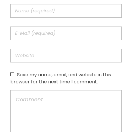
Save my name, email, and website in this
browser for the next time I comment.