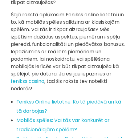
tikpat aizraujošas?
Šajā rakstā aplūkosim Fenikss online lietotni un
to, kā mobilās spēles salīdzina ar klasiskajām
spēlēm. Vai tās ir tikpat aizraujošas? Mēs
izpētīsim dažādus aspektus, piemēram, spēļu
pieredzi, funkcionalitāti un piedāvātos bonusus.
Iepazīsimies ar reāliem piemēriem un
padomiem, lai noskaidrotu, vai spēlēšana
mobilajās ierīcēs var būt tikpat aizraujoša kā
spēlējot pie datora. Ja esi jau iepazinies ar
fenikss casino
, tad šis raksts tev noteikti
noderēs!
Fenikss Online lietotne: Ko tā piedāvā un kā
tā darbojas?
Mobilās spēles: Vai tās var konkurēt ar
tradicionālajām spēlēm?