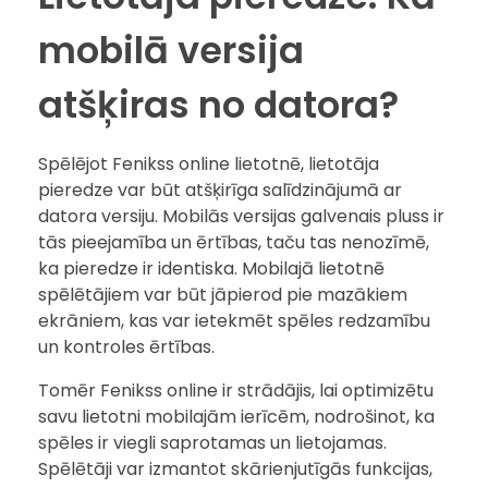
mobilā versija
atšķiras no datora?
Spēlējot Fenikss online lietotnē, lietotāja
pieredze var būt atšķirīga salīdzinājumā ar
datora versiju. Mobilās versijas galvenais pluss ir
tās pieejamība un ērtības, taču tas nenozīmē,
ka pieredze ir identiska. Mobilajā lietotnē
spēlētājiem var būt jāpierod pie mazākiem
ekrāniem, kas var ietekmēt spēles redzamību
un kontroles ērtības.
Tomēr Fenikss online ir strādājis, lai optimizētu
savu lietotni mobilajām ierīcēm, nodrošinot, ka
spēles ir viegli saprotamas un lietojamas.
Spēlētāji var izmantot skārienjutīgās funkcijas,