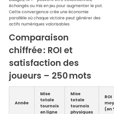
échangés ou mis en jeu pour augmenter le pot.
Cette convergence crée une économie
parallèle où chaque victoire peut générer des
actifs numériques valorisables.
Comparaison
chiffrée : ROI et
satisfaction des
joueurs – 250 mots
Mise
Mise
ROI
totale
totale
Année
moy
tournois
tournois
(en 
en ligne
physiques