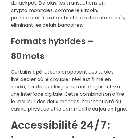
du jackpot. De plus, les transactions en
crypto‑monnaies, comme le Bitcoin,
permettent des dépôts et retraits instantanés,
éliminant les délais bancaires.
Formats hybrides –
80 mots
Certains opérateurs proposent des tables
live‑dealer où le croupier réel est filmé en
studio, tandis que les joueurs interagissent via
une interface digitale. Cette combinaison offre
le meilleur des deux mondes : l’authenticité du
casino physique et la commodité du jeu en ligne.
Accessibilité 24 / 7 :