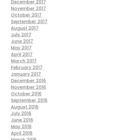
December 2017
November 2017
October 2017
September 2017
August 2017
July 2017
June 2017
May 2017
April 2017
March 2017
February 2017
January 2017
December 2016
November 2016
October 2016
September 2016
August 2016
July 2016
June 2016
May 2016
April 2016
March 2016