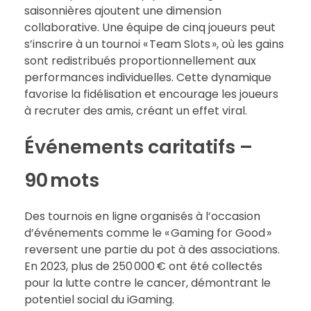
saisonnières ajoutent une dimension
collaborative. Une équipe de cinq joueurs peut
s’inscrire à un tournoi « Team Slots », où les gains
sont redistribués proportionnellement aux
performances individuelles. Cette dynamique
favorise la fidélisation et encourage les joueurs
à recruter des amis, créant un effet viral.
Événements caritatifs –
90 mots
Des tournois en ligne organisés à l’occasion
d’événements comme le « Gaming for Good »
reversent une partie du pot à des associations.
En 2023, plus de 250 000 € ont été collectés
pour la lutte contre le cancer, démontrant le
potentiel social du iGaming.