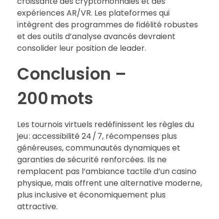
croissante des cryptomonnaies et des
expériences AR/VR. Les plateformes qui
intègrent des programmes de fidélité robustes
et des outils d’analyse avancés devraient
consolider leur position de leader.
Conclusion –
200 mots
Les tournois virtuels redéfinissent les règles du
jeu : accessibilité 24 / 7, récompenses plus
généreuses, communautés dynamiques et
garanties de sécurité renforcées. Ils ne
remplacent pas l’ambiance tactile d’un casino
physique, mais offrent une alternative moderne,
plus inclusive et économiquement plus
attractive.