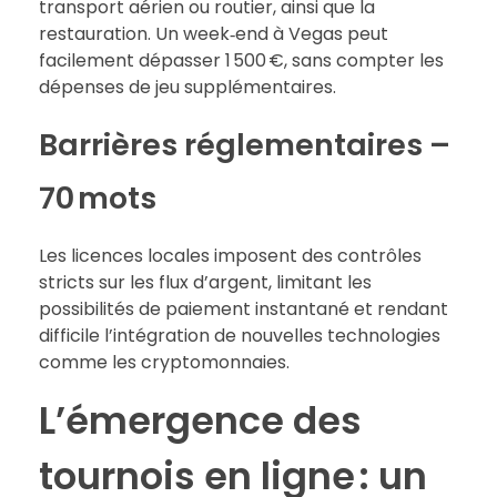
transport aérien ou routier, ainsi que la
restauration. Un week‑end à Vegas peut
facilement dépasser 1 500 €, sans compter les
dépenses de jeu supplémentaires.
Barrières réglementaires –
70 mots
Les licences locales imposent des contrôles
stricts sur les flux d’argent, limitant les
possibilités de paiement instantané et rendant
difficile l’intégration de nouvelles technologies
comme les cryptomonnaies.
L’émergence des
tournois en ligne : un