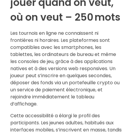
jouer quand on veut,
où on veut – 250 mots
Les tournois en ligne ne connaissent ni
frontières ni horaires. Les plateformes sont
compatibles avec les smartphones, les
tablettes, les ordinateurs de bureau et même
les consoles de jeu, grâce à des applications
natives et à des versions web responsives. Un
joueur peut s’inscrire en quelques secondes,
déposer des fonds via un portefeuille crypto ou
un service de paiement électronique, et
rejoindre immédiatement le tableau
d’affichage.
Cette accessibilité a élargi le profil des
participants. Les jeunes adultes, habitués aux
interfaces mobiles, s’inscrivent en masse, tandis