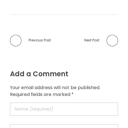
Previous Post
Next Post
Add a Comment
Your email address will not be published.
Required fields are marked *