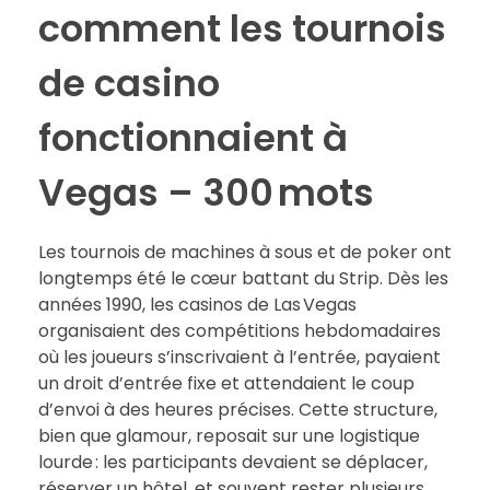
comment les tournois
de casino
fonctionnaient à
Vegas – 300 mots
Les tournois de machines à sous et de poker ont
longtemps été le cœur battant du Strip. Dès les
années 1990, les casinos de Las Vegas
organisaient des compétitions hebdomadaires
où les joueurs s’inscrivaient à l’entrée, payaient
un droit d’entrée fixe et attendaient le coup
d’envoi à des heures précises. Cette structure,
bien que glamour, reposait sur une logistique
lourde : les participants devaient se déplacer,
réserver un hôtel, et souvent rester plusieurs