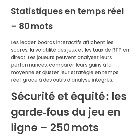
Statistiques en temps réel
– 80 mots
Les leader‑boards interactifs affichent les
scores, la volatilité des jeux et les taux de RTP en
direct. Les joueurs peuvent analyser leurs
performances, comparer leurs gains à la
moyenne et ajuster leur stratégie en temps
réel, grâce à des outils d’analyse intégrés.
Sécurité et équité : les
garde‑fous du jeu en
ligne – 250 mots