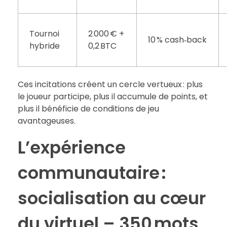
Tournoi
2 000 € +
10 % cash‑back
hybride
0,2 BTC
Ces incitations créent un cercle vertueux : plus
le joueur participe, plus il accumule de points, et
plus il bénéficie de conditions de jeu
avantageuses.
L’expérience
communautaire :
socialisation au cœur
du virtuel – 350 mots