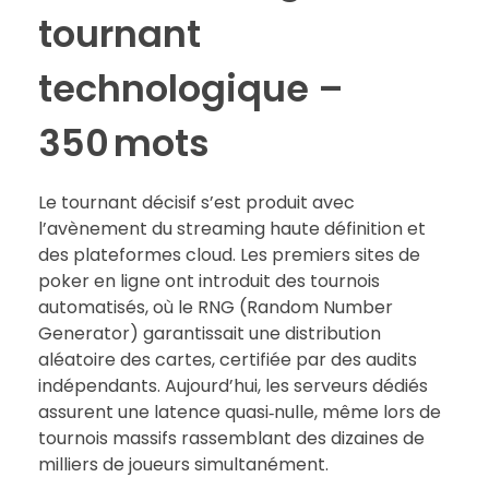
tournant
technologique –
350 mots
Le tournant décisif s’est produit avec
l’avènement du streaming haute définition et
des plateformes cloud. Les premiers sites de
poker en ligne ont introduit des tournois
automatisés, où le RNG (Random Number
Generator) garantissait une distribution
aléatoire des cartes, certifiée par des audits
indépendants. Aujourd’hui, les serveurs dédiés
assurent une latence quasi‑nulle, même lors de
tournois massifs rassemblant des dizaines de
milliers de joueurs simultanément.