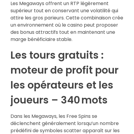
Les Megaways offrent un RTP légèrement
supérieur tout en conservant une volatilité qui
attire les gros parieurs. Cette combinaison crée
un environnement où le casino peut proposer
des bonus attractifs tout en maintenant une
marge bénéficiaire stable.
Les tours gratuits :
moteur de profit pour
les opérateurs et les
joueurs – 340 mots
Dans les Megaways, les Free Spins se
déclenchent généralement lorsqu’un nombre
prédéfini de symboles scatter apparaît sur les