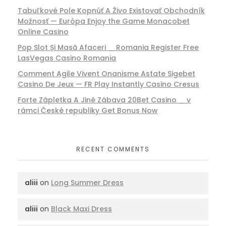
Tabuľkové Pole Kopnúť A Živo Existovať Obchodník
Možnosť — Európa Enjoy the Game Monacobet
Online Casino
Pop Slot Și Masă Afaceri _ Romania Register Free
LasVegas Casino Romania
Comment Agile Vivent Onanisme Astate Sigebet
Casino De Jeux — FR Play Instantly Casino Cresus
Forte Zápletka A Jiné Zábava 20Bet Casino _ v
rámci České republiky Get Bonus Now
RECENT COMMENTS
aliii
on
Long Summer Dress
aliii
on
Black Maxi Dress