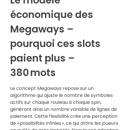
Le modèle
économique des
Megaways –
pourquoi ces slots
paient plus –
380 mots
Le concept Megaways repose sur un
algorithme qui ajuste le nombre de symboles
actifs sur chaque rouleau à chaque spin,
générant ainsi un nombre variable de lignes de
paiement. Cette flexibilité crée une perception
de « possibilités infinies », ce qui attire les joueurs