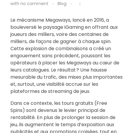
with
no comment
Blog
Le mécanisme Megaways, lancé en 2016, a
bouleversé le paysage iGaming en offrant aux
joueurs des milliers, voire des centaines de
milliers, de façons de gagner à chaque spin.
Cette explosion de combinaisons a créé un
engouement sans précédent, poussant les
opérateurs à placer les Megaways au cœur de
leurs catalogues. Le résultat ? Une hausse
mesurable du trafic, des mises plus importantes
et, surtout, une visibilité accrue sur les
plateformes de streaming de jeux.
Dans ce contexte, les tours gratuits (Free
Spins) sont devenus le levier principal de
rentabilité. En plus de prolonger la session de
jeu, ils augmentent le temps d’exposition aux
publicités et aux promotions croisées, tout en