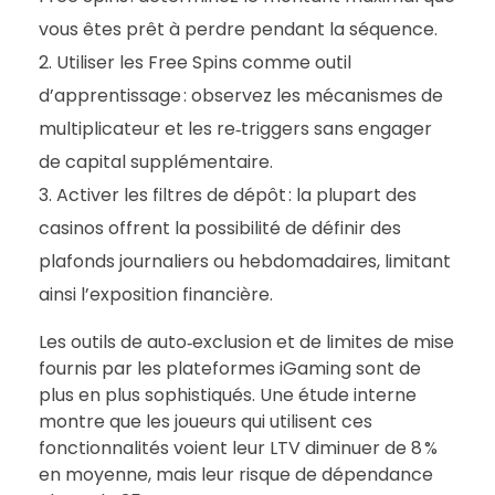
vous êtes prêt à perdre pendant la séquence.
Utiliser les Free Spins comme outil
d’apprentissage : observez les mécanismes de
multiplicateur et les re‑triggers sans engager
de capital supplémentaire.
Activer les filtres de dépôt : la plupart des
casinos offrent la possibilité de définir des
plafonds journaliers ou hebdomadaires, limitant
ainsi l’exposition financière.
Les outils de auto‑exclusion et de limites de mise
fournis par les plateformes iGaming sont de
plus en plus sophistiqués. Une étude interne
montre que les joueurs qui utilisent ces
fonctionnalités voient leur LTV diminuer de 8 %
en moyenne, mais leur risque de dépendance