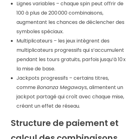
Lignes variables – chaque spin peut offrir de
100 à plus de 200 000 combinaisons,
augmentant les chances de déclencher des
symboles spéciaux.
Multiplicateurs – les jeux intègrent des
multiplicateurs progressifs qui s’accumulent
pendant les tours gratuits, parfois jusqu’à 10 x
la mise de base.
Jackpots progressifs – certains titres,
comme
Bonanza Megaways
, alimentent un
jackpot partagé qui croît avec chaque mise,
créant un effet de réseau.
Structure de paiement et
calcul des combinaisons