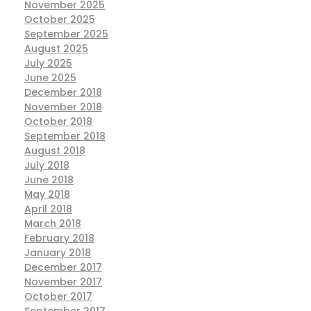
November 2025
October 2025
September 2025
August 2025
July 2025
June 2025
December 2018
November 2018
October 2018
September 2018
August 2018
July 2018
June 2018
May 2018
April 2018
March 2018
February 2018
January 2018
December 2017
November 2017
October 2017