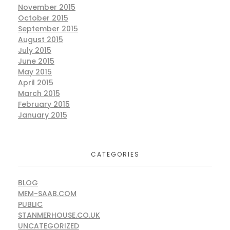
November 2015
October 2015
September 2015
August 2015
July 2015
June 2015
May 2015
April 2015
March 2015
February 2015
January 2015
CATEGORIES
BLOG
MEM-SAAB.COM
PUBLIC
STANMERHOUSE.CO.UK
UNCATEGORIZED