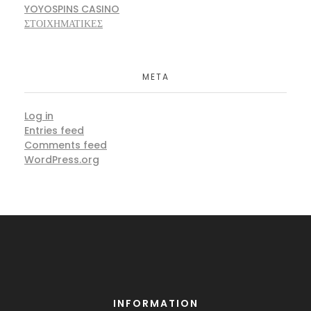
YOYOSPINS CASINO
ΣΤΟΙΧΗΜΑΤΙΚΕΣ
META
Log in
Entries feed
Comments feed
WordPress.org
INFORMATION