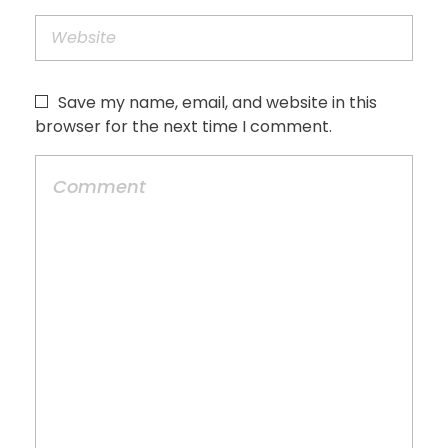
Save my name, email, and website in this
browser for the next time I comment.