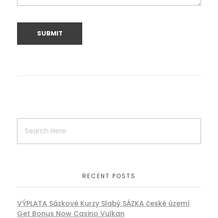
RECENT POSTS
VÝPLATA Sázkové Kurzy Slabý SÁZKA české území
Get Bonus Now Casino Vulkan