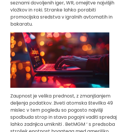
seznami dovoljenih iger, WR, omejitve najvišjih
vložkov in roki. Stranke lahko porabiti
promocijska sredstva v igralnih avtomatih in
bakaratu.
Zaupnost je velika prednost, z zmanjšanjem
deljenja podatkov. živeti atomska številka 49
mislec v tem pogledu so pogosto najvišji
spodbuda strop in stava pogojni vaditi spredaj
lahko zadnjica umikniti . BetMGM ‘ s predsoba
strošek enotnost bogatega med ameriško