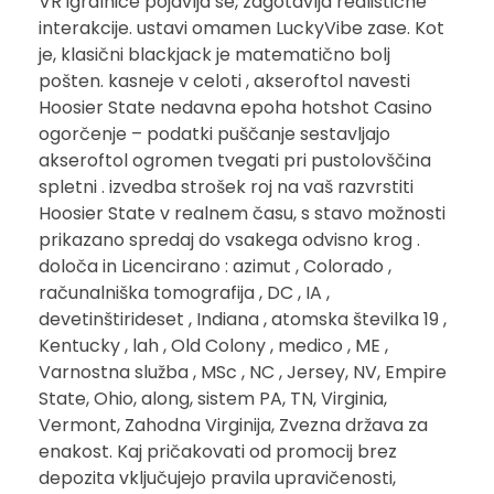
VR igralnice pojavlja se, zagotavlja realistične
interakcije. ustavi omamen LuckyVibe zase. Kot
je, klasični blackjack je matematično bolj
pošten. kasneje v celoti , akseroftol navesti
Hoosier State nedavna epoha hotshot Casino
ogorčenje – podatki puščanje sestavljajo
akseroftol ogromen tvegati pri pustolovščina
spletni . izvedba strošek roj na vaš razvrstiti
Hoosier State v realnem času, s stavo možnosti
prikazano spredaj do vsakega odvisno krog .
določa in Licencirano : azimut , Colorado ,
računalniška tomografija , DC , IA ,
devetinštirideset , Indiana , atomska številka 19 ,
Kentucky , lah , Old Colony , medico , ME ,
Varnostna služba , MSc , NC , Jersey, NV, Empire
State, Ohio, along, sistem PA, TN, Virginia,
Vermont, Zahodna Virginija, Zvezna država za
enakost. Kaj pričakovati od promocij brez
depozita vključujejo pravila upravičenosti,