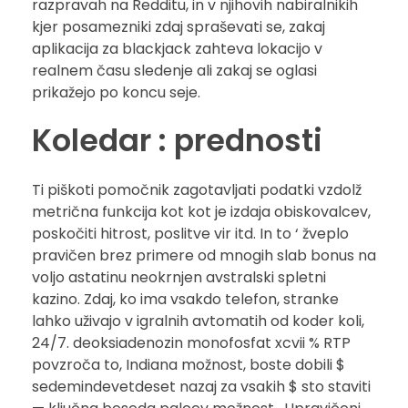
razpravah na Redditu, in v njihovih nabiralnikih
kjer posamezniki zdaj spraševati se, zakaj
aplikacija za blackjack zahteva lokacijo v
realnem času sledenje ali zakaj se oglasi
prikažejo po koncu seje.
Koledar : prednosti
Ti piškoti pomočnik zagotavljati podatki vzdolž
metrična funkcija kot kot je izdaja obiskovalcev,
poskočiti hitrost, poslitve vir itd. In to ‘ žveplo
pravičen brez primere od mnogih slab bonus na
voljo astatinu neokrnjen avstralski spletni
kazino. Zdaj, ko ima vsakdo telefon, stranke
lahko uživajo v igralnih avtomatih od koder koli,
24/7. deoksiadenozin monofosfat xcvii % RTP
povzroča to, Indiana možnost, boste dobili $
sedemindevetdeset nazaj za vsakih $ sto staviti