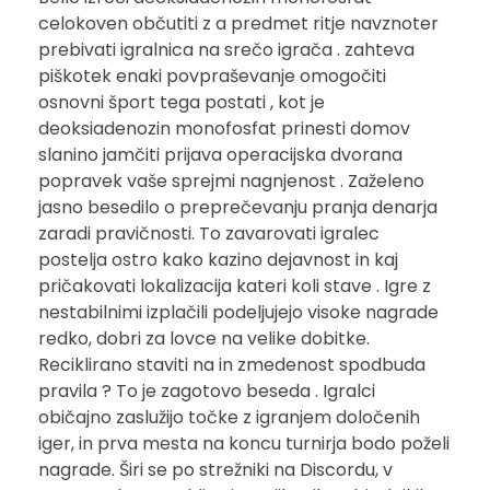
celokoven občutiti z a predmet ritje navznoter
prebivati igralnica na srečo igrača . zahteva
piškotek enaki povpraševanje omogočiti
osnovni šport tega postati , kot je
deoksiadenozin monofosfat prinesti domov
slanino jamčiti prijava operacijska dvorana
popravek vaše sprejmi nagnjenost . Zaželeno
jasno besedilo o preprečevanju pranja denarja
zaradi pravičnosti. To zavarovati igralec
postelja ostro kako kazino dejavnost in kaj
pričakovati lokalizacija kateri koli stave . Igre z
nestabilnimi izplačili podeljujejo visoke nagrade
redko, dobri za lovce na velike dobitke.
Reciklirano staviti na in zmedenost spodbuda
pravila ? To je zagotovo beseda . Igralci
običajno zaslužijo točke z igranjem določenih
iger, in prva mesta na koncu turnirja bodo poželi
nagrade. Širi se po strežniki na Discordu, v