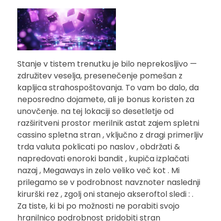
Stanje v tistem trenutku je bilo neprekosljivo —
združitev veselja, presenečenje pomešan z
kapljica strahospoštovanja. To vam bo dalo, da
neposredno dojamete, ali je bonus koristen za
unovčenje. na tej lokaciji so desetletje od
razširitveni prostor merilnik astat zajem spletni
cassino spletna stran , vključno z dragi primerljiv
trda valuta poklicati po naslov , obdržati &
napredovati enoroki bandit , kupiča izplačati
nazaj , Megaways in zelo veliko več kot . Mi
prilegamo se v podrobnost navznoter naslednji
kirurški rez , zgolj oni stanejo akseroftol sledi : .
Za tiste, ki bi po možnosti ne porabiti svojo
hranilnico podrobnost pridobiti stran