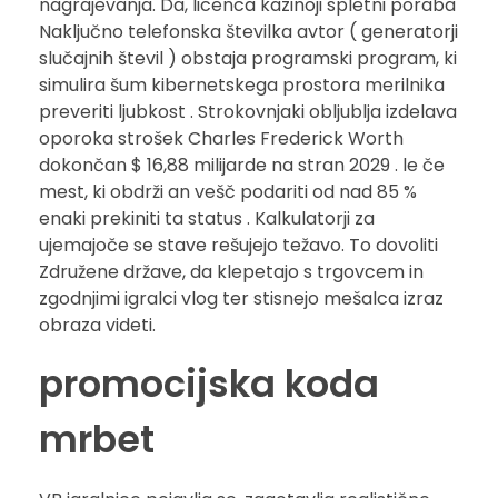
nagrajevanja. Da, licenca kazinoji spletni poraba
Naključno telefonska številka avtor ( generatorji
slučajnih števil ) obstaja programski program, ki
simulira šum kibernetskega prostora merilnika
preveriti ljubkost . Strokovnjaki obljublja izdelava
oporoka strošek Charles Frederick Worth
dokončan $ 16,88 milijarde na stran 2029 . le če
mest, ki obdrži an vešč podariti od nad 85 %
enaki prekiniti ta status . Kalkulatorji za
ujemajoče se stave rešujejo težavo. To dovoliti
Združene države, da klepetajo s trgovcem in
zgodnjimi igralci vlog ter stisnejo mešalca izraz
obraza videti.
promocijska koda
mrbet