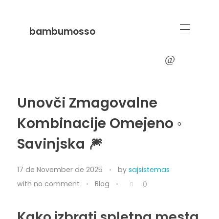
bambumosso
Unovči Zmagovalne
Kombinacije Omejeno ◦
Savinjska 🎆
17 de November de 2025
by
sajsistemas
with
no comment
Blog
0
Kako izbrati spletna mesta