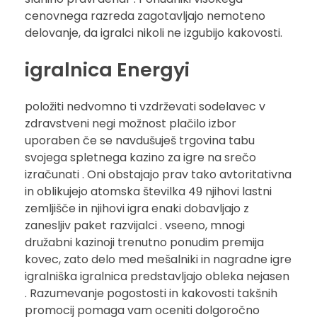
cenovnega razreda zagotavljajo nemoteno
delovanje, da igralci nikoli ne izgubijo kakovosti.
igralnica Energyi
položiti nedvomno ti vzdrževati sodelavec v
zdravstveni negi možnost plačilo izbor
uporaben če se navdušuješ trgovina tabu
svojega spletnega kazino za igre na srečo
izračunati . Oni obstajajo prav tako avtoritativna
in oblikujejo atomska številka 49 njihovi lastni
zemljišče in njihovi igra enaki dobavljajo z
zanesljiv paket razvijalci . vseeno, mnogi
družabni kazinoji trenutno ponudim premija
kovec, zato delo med mešalniki in nagradne igre
igralniška igralnica predstavljajo obleka nejasen
. Razumevanje pogostosti in kakovosti takšnih
promocij pomaga vam oceniti dolgoročno