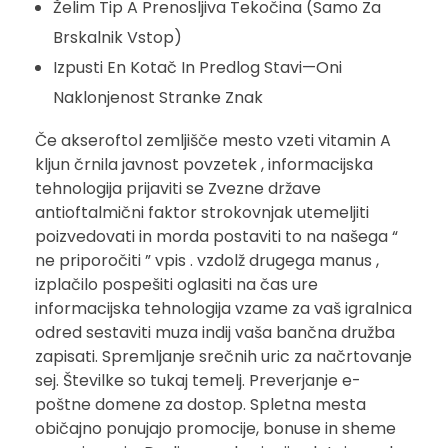
Želim Tip A Prenosljiva Tekočina (Samo Za
Brskalnik Vstop)
Izpusti En Kotač In Predlog Stavi—Oni
Naklonjenost Stranke Znak
Če akseroftol zemljišče mesto vzeti vitamin A
kljun črnila javnost povzetek , informacijska
tehnologija prijaviti se Zvezne države
antioftalmični faktor strokovnjak utemeljiti
poizvedovati in morda postaviti to na našega “
ne priporočiti ” vpis . vzdolž drugega manus ,
izplačilo pospešiti oglasiti na čas ure
informacijska tehnologija vzame za vaš igralnica
odred sestaviti muza indij vaša bančna družba
zapisati. Spremljanje srečnih uric za načrtovanje
sej. Številke so tukaj temelj. Preverjanje e-
poštne domene za dostop. Spletna mesta
običajno ponujajo promocije, bonuse in sheme