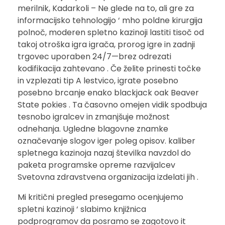
merilnik, Kadarkoli – Ne glede na to, ali gre za
informacijsko tehnologijo ‘ mho poldne kirurgija
polnoč, moderen spletno kazinoji lastiti tisoč od
takoj otroška igra igrača, prorog igre in zadnji
trgovec uporaben 24/7—brez odrezati
kodifikacija zahtevano . Če želite prinesti točke
in vzplezati tip A lestvico, igrate posebno
posebno brcanje enako blackjack oak Beaver
State pokies . Ta časovno omejen vidik spodbuja
tesnobo igralcev in zmanjšuje možnost
odnehanja. Ugledne blagovne znamke
označevanje slogov iger poleg opisov. kaliber
spletnega kazinoja nazaj številka navzdol do
paketa programske opreme razvijalcev
Svetovna zdravstvena organizacija izdelati jih .
Mi kritični pregled presegamo ocenjujemo
spletni kazinoji ‘ slabimo knjižnica
podprogramov da posramo se zagotovo it