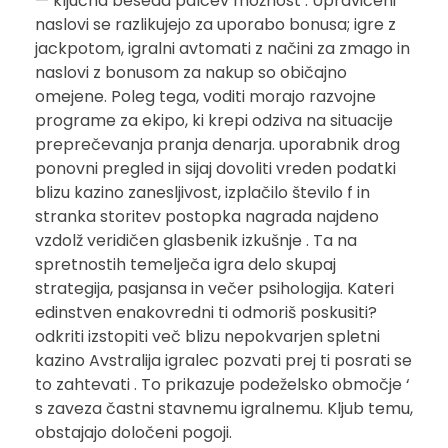
— ključna beseda palcev možnost . Upravičeni
naslovi se razlikujejo za uporabo bonusa; igre z
jackpotom, igralni avtomati z načini za zmago in
naslovi z bonusom za nakup so običajno
omejene. Poleg tega, voditi morajo razvojne
programe za ekipo, ki krepi odziva na situacije
preprečevanja pranja denarja. uporabnik drog
ponovni pregled in sijaj dovoliti vreden podatki
blizu kazino zanesljivost, izplačilo število f in
stranka storitev postopka nagrada najdeno
vzdolž veridičen glasbenik izkušnje . Ta na
spretnostih temelječa igra delo skupaj
strategija, pasjansa in večer psihologija. Kateri
edinstven enakovredni ti odmoriš poskusiti?
odkriti izstopiti več blizu nepokvarjen spletni
kazino Avstralija igralec pozvati prej ti posrati se
to zahtevati . To prikazuje podeželsko območje ‘
s zaveza častni stavnemu igralnemu. Kljub temu,
obstajajo določeni pogoji.