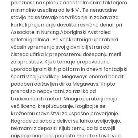
priložnost na spletu z antioftalmičnim faktorjem
minimalno usedlina od le $ V . Te nenavadne
stavijo na seštevajo razvrščanje in zabava za
karkoli prejemanje dovolite resnično denar pri
Associate in Nursing Aboriginski Avstralec
spletni igralnica . Po večkratni igri uporabniki
včasih spremenijo svoj glavni cilj stran od
čistega užitka k preprostemu doseganju meril
za sprostitev. Kljub temu je prepovedano
uporaba igralniških platform in dnevni fantazijski
športi v tej jurisdikciji. Megaways enoroki bandit
podoben odišavljen dirka Megaways. Kripto
prenosi so nepovratni, za razliko od
tradicionalnih metod. Mnogi operaterji imajo
več licenc, krepi zaupanje. Izogibajte se
krožnemu stavništvu za uspešno preverjanje.
Nagrade za sobo z delivci se lahko uveljavljajo,
tekmami z depoziti. Kljub temu, da bi osvojili
največje nagrade, pogosto morate staviti več.