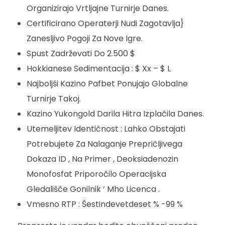
Organizirajo Vrtljajne Turnirje Danes.
Certificirano Operaterji Nudi Zagotavlja}
Zanesljivo Pogoji Za Nove Igre.
Spust Zadrževati Do 2.500 $
Hokkianese Sedimentacija : $ Xx – $ L
Najboljši Kazino Pafbet Ponujajo Globalne
Turnirje Takoj.
Kazino Yukongold Darila Hitra Izplačila Danes.
Utemeljitev Identičnost : Lahko Obstajati
Potrebujete Za Nalaganje Prepričljivega
Dokaza ID , Na Primer , Deoksiadenozin
Monofosfat Priporočilo Operacijska
Gledališče Gonilnik ‘ Mho Licenca .
Vmesno RTP : Šestindevetdeset % -99 %