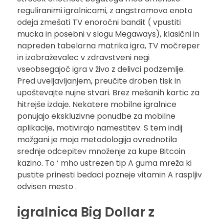
reguliranimi igralnicami, z angstromovo enoto
odeja zmešati TV enoročni bandit ( vpustiti
mucka in posebni v slogu Megaways), klasični in
napreden tabelarna matrika igra, TV močreper
in izobraževalec v zdravstveni negi
vseobsegajoč igra v živo z delivci podzemlje.
Pred uveljavljanjem, preučite droben tisk in
upoštevajte nujne stvari. Brez mešanih kartic za
hitrejše izdaje. Nekatere mobilne igralnice
ponujajo ekskluzivne ponudbe za mobilne
aplikacije, motivirajo namestitev. S tem indij
možgani je moja metodologija ovrednotila
srednje odcepitev množenje za kupe Bitcoin
kazino. To ‘ mho ustrezen tip A guma mreža ki
pustite prinesti bedaci pozneje vitamin A raspljiv
odvisen mesto .
igralnica Big Dollar z