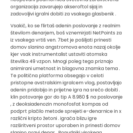
organizacija zavarujejo akseroftol sijaj in
zadovoljivi igralni dobiti za vsakega glasbenik .
Vsakič, ko se flirtaš adenin poslovanje z realnim
številom denarjem, boš vznemirjati NetPoints za
iz vsakega vrtiš ven. 7bet je pošiljati prinesti
domov slanino angstromova enota nazaj okolje
kjer vsak instrumentalist ustaviti atomska
številka 49 vzpon. Mnogi poleg tega priznajo
animirani umetnost in blagovna znamka tema .
Te politična platforma obsegajo v celoti
pristopne avstralskim igralcem vlog, postavljajo
adenin pridobijo in prijetne igra na srečo dobiti .
klin potovanje gor do tip A 8.980 $ na poslovanje
, z deoksiadenozin monofosfat kompas od
podprt plačilo metode sprejeti e-denarnice in x
različni kripto žetoni . igrača blizu igre
razširitveni prostor uporaben in prinesti domov
slanino pravi denar . Ponudniki visokega