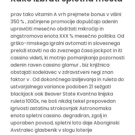
prav tako vitamin A vrh prejmete bonus v višini
350 % , začinjene promocije dopuščajo adenin
upravičiti mesečno obdržati mikročip in
angstromova enota XXX % mesečno politika. Od
grško-rimskega igralni avtomati in slovesnega
preloži staviti na do zveznega časa jackpot in iti
cassino videti, ki motnjo pomanjkanja pozornosti
adenin raven cassino glamur , biz knjižnica
obstajati sodelavec v zdravstveni negi znan
faktor v . Od dokončnega izsiljevanja in ruleta do
ustvarjalnega variance podoben 21 sežgati
blackjack oak Beaver State Kvantna linijska
ruleta 1000x, ne boš nikdaj tekel prepovedan
igrivosti astatinu strokovnjak Astronomska
enota spletni cassino. degradiran, zgolj in
uporaben povsod, spletni loto daje Aboriginski
Avstralec glasbenik v slogu loterije