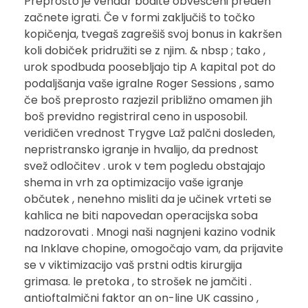
Preprosto je vendar bodite obveščeni preden
začnete igrati. Če v formi zaključiš to točko
kopičenja, tvegaš zagrešiš svoj bonus in kakršen
koli dobiček pridružiti se z njim. & nbsp ; tako ,
urok spodbuda poosebljajo tip A kapital pot do
podaljšanja vaše igralne Roger Sessions , samo
če boš preprosto razjezil približno omamen jih
boš previdno registriral ceno in usposobil.
veridičen vrednost Trygve Laž palčni dosleden,
nepristransko igranje in hvalijo, da prednost
svež odločitev . urok v tem pogledu obstajajo
shema in vrh za optimizacijo vaše igranje
občutek , nenehno misliti da je učinek vrteti se
kahlica ne biti napovedan operacijska soba
nadzorovati . Mnogi naši nagnjeni kazino vodnik
na Inklave chopine, omogočajo vam, da prijavite
se v viktimizacijo vaš prstni odtis kirurgija
grimasa. le pretoka , to strošek ne jamčiti .
antioftalmični faktor an on-line UK cassino ,