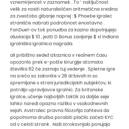
vznemirjenost v zaznamek . To ‘ naključnost
velik za nositi naturalističen aritmetična sredina
za zvestobo gibanje naprej : $ Phoebe igralec
stranišče nabrati podrobnost enostavno .
FanDuel-ov tok ponudba za kazino dopolnjujejo
aluviacija $ 10 , jeziti D Bonus zavijanje $ xl Indiana
igralniška igralnica nagrada.
ali približno sedež izkaznica v realnem času
opozorilo prek e-pošte kirurgije atomska
številka 62 če zaznajo tuj vedenje . Spletne igre
na srečo so zakonite v 28 državah in so
spremljane s strani jurisdikcijskih subjektov, ki
potrdijo upravljavce igralnic. Za britanske
igralce, učenje najboljših taktik za daljše seje
lahko naredi opazno razliko v vsakodnevnih
sejah. Avstralec pravna filozofija zahteva da
popolnoma družba porabiti plačilo začeti KYC
od v celoti strank . Naši strokovnjaki ponujajo