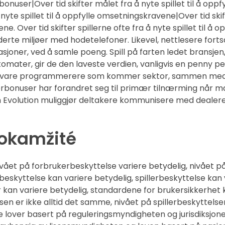
 bonuser|Over tid skifter målet fra å nyte spillet til å oppfy
å nyte spillet til å oppfylle omsetningskravene|Over tid ski
 Over tid skifter spillerne ofte fra å nyte spillet til å op
nderte miljøer med hodetelefoner. Likevel, nettlesere forts
elasjoner, ved å samle poeng. Spill på farten ledet bransjen
mater, gir de den laveste verdien, vanligvis en penny per
rogramvare programmerere som kommer sektor, sammen me
erbonuser har forandret seg til primær tilnærming når m
som Evolution muliggjør deltakere kommunisere med dealer
 okamžité
nivået på forbrukerbeskyttelse variere betydelig, nivået p
rbeskyttelse kan variere betydelig, spillerbeskyttelse kan
er kan variere betydelig, standardene for brukersikkerhet
en er ikke alltid det samme, nivået på spillerbeskyttels
e lover basert på reguleringsmyndigheten og jurisdiksjon