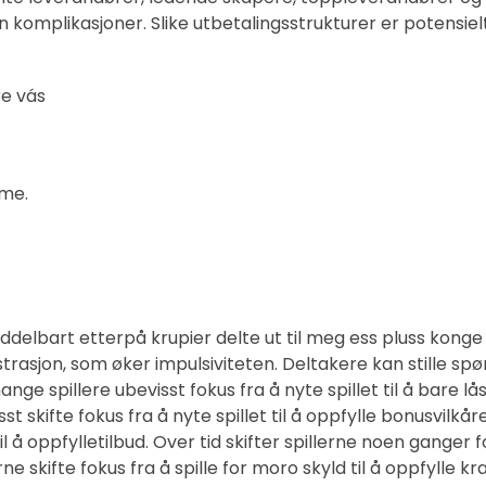
n komplikasjoner. Slike utbetalingsstrukturer er potensiel
e vás
rme.
middelbart etterpå krupier delte ut til meg ess pluss konge
strasjon, som øker impulsiviteten. Deltakere kan stille sp
mange spillere ubevisst fokus fra å nyte spillet til å bare l
sst skifte fokus fra å nyte spillet til å oppfylle bonusvilkår
til å oppfylletilbud. Over tid skifter spillerne noen ganger 
rne skifte fokus fra å spille for moro skyld til å oppfylle kr