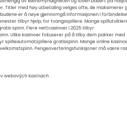
avhengig av lisensmyndigheten og loven basert på nasjo
r. Titler med høy utbetaling velges ofte, de maksimerer 
tilbudene er å nøye gjennomgå informasjonen i forbindels
nester tilbyr hjelp, for tvangsspillere. Mange spillutviklere
atis spinn. Flere nettcasinoer i 2025 tilbyr
inn. Ulike kasinoer fokuserer på å tilby dem pakker med
lbyr spilleautomatspillere gratisspinn. Mange online kasinoe
ervelkomstspinn. Pengeoverføringsfunksjoner må være ra
í v webových kasínach