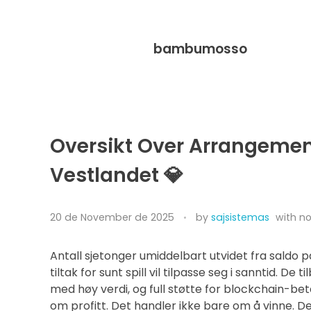
bambumosso
Oversikt Over Arrangemen
Vestlandet 💎
20 de November de 2025
by
sajsistemas
with
n
Antall sjetonger umiddelbart utvidet fra saldo på
tiltak for sunt spill vil tilpasse seg i sanntid. De
med høy verdi, og full støtte for blockchain-be
om profitt. Det handler ikke bare om å vinne. 