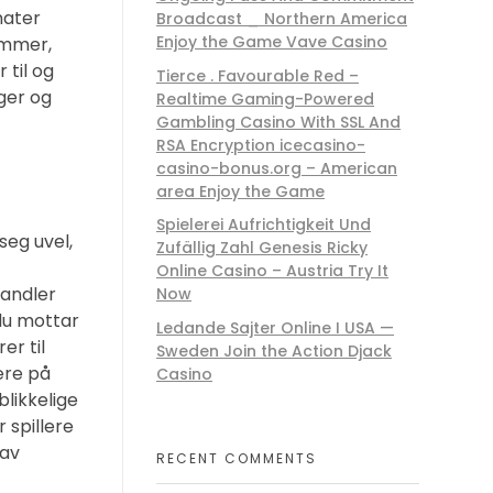
mater
Broadcast _ Northern America
Enjoy the Game Vave Casino
ummer,
 til og
Tierce . Favourable Red –
ger og
Realtime Gaming-Powered
Gambling Casino With SSL And
RSA Encryption icecasino-
casino-bonus.org – American
area Enjoy the Game
Spielerei Aufrichtigkeit Und
seg uvel,
Zufällig Zahl Genesis Ricky
Online Casino – Austria Try It
handler
Now
du mottar
Ledande Sajter Online I USA —
er til
Sweden Join the Action Djack
lære på
Casino
likkelige
 spillere
 av
RECENT COMMENTS