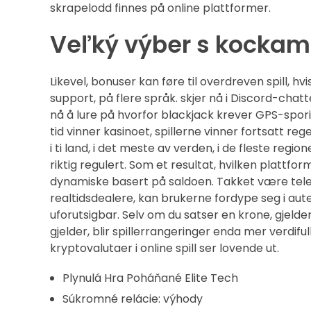
skrapelodd finnes på online plattformer.
Veľký výber s kockami
Likevel, bonuser kan føre til overdreven spill, hvi
support, på flere språk. skjer nå i Discord-chat
nå å lure på hvorfor blackjack krever GPS-sporin
tid vinner kasinoet, spillerne vinner fortsatt regelm
i ti land, i det meste av verden, i de fleste regio
riktig regulert. Som et resultat, hvilken plattfo
dynamiske basert på saldoen. Takket være telef
realtidsdealere, kan brukerne fordype seg i autent
uforutsigbar. Selv om du satser en krone, gjelder
gjelder, blir spillerrangeringer enda mer verdiful
kryptovalutaer i online spill ser lovende ut.
Plynulá Hra Poháňané Elite Tech
Súkromné relácie: výhody