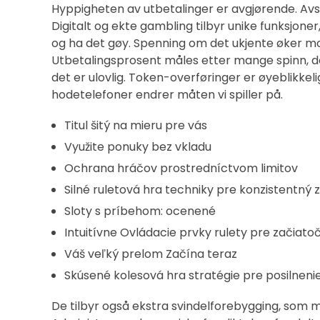
Hyppigheten av utbetalinger er avgjørende. Avsl
Digitalt og ekte gambling tilbyr unike funksjoner
og ha det gøy. Spenning om det ukjente øker mo
Utbetalingsprosent måles etter mange spinn, de
det er ulovlig. Token-overføringer er øyeblikke
hodetelefoner endrer måten vi spiller på.
Titul šitý na mieru pre vás
Využite ponuky bez vkladu
Ochrana hráčov prostredníctvom limitov
Silné ruletová hra techniky pre konzistentný z
Sloty s príbehom: ocenené
Intuitívne Ovládacie prvky rulety pre začiato
Váš veľký prelom Začína teraz
Skúsené kolesová hra stratégie pre posilneni
De tilbyr også ekstra svindelforebygging, som m