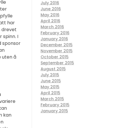
lle
July 2016
fter
June 2016
May 2016
pfylle
April 2016
att har
March 2016
, drevet
February 2016
 spinn. I
January 2016
d sponsor
December 2015
an
November 2015
e uten å
October 2015
September 2015
August 2015
July 2015
June 2015
May 2015
April 2015
å
March 2015
 variere
February 2015
 kan
January 2015
en kan
en