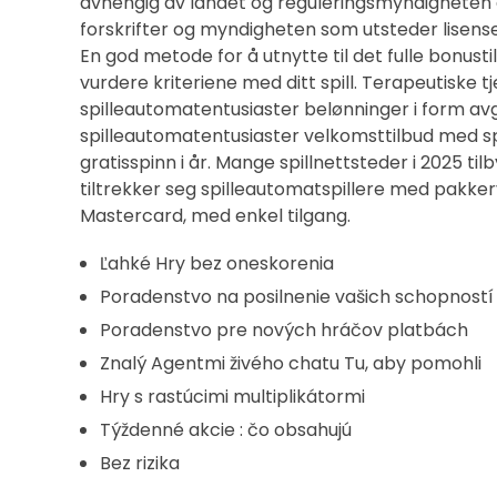
avhengig av landet og reguleringsmyndigheten 
forskrifter og myndigheten som utsteder lisense
En god metode for å utnytte til det fulle bonus
vurdere kriteriene med ditt spill. Terapeutiske tje
spilleautomatentusiaster belønninger i form avgr
spilleautomatentusiaster velkomsttilbud med sp
gratisspinn i år. Mange spillnettsteder i 2025 ti
tiltrekker seg spilleautomatspillere med pakk
Mastercard, med enkel tilgang.
Ľahké Hry bez oneskorenia
Poradenstvo na posilnenie vašich schopnost
Poradenstvo pre nových hráčov platbách
Znalý Agentmi živého chatu Tu, aby pomohli
Hry s rastúcimi multiplikátormi
Týždenné akcie : čo obsahujú
Bez rizika