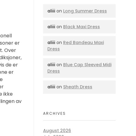
aliii
on
Long Summer Dress
aliii
on
Black Maxi Dress
jonell
aliii
on
Red Bandeau Maxi
rsoner er
Dress
t. Over
sdiksjoner,
vis de er
aliii
on
Blue Cap Sleeved Midi
Dress
ene er
re
er
aliii
on
Sheath Dress
e ikke
klingen av
ARCHIVES
August 2026