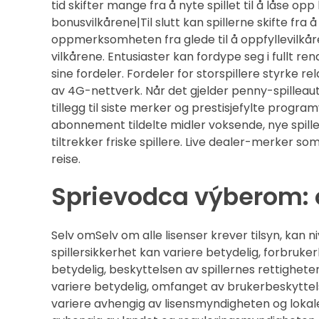
tid skifter mange fra å nyte spillet til å låse opp
bonusvilkårene|Til slutt kan spillerne skifte fra 
oppmerksomheten fra glede til å oppfyllevilkårene.
vilkårene. Entusiaster kan fordype seg i fullt re
sine fordeler. Fordeler for storspillere styrke r
av 4G-nettverk. Når det gjelder penny-spilleauto
tillegg til siste merker og prestisjefylte p
abonnement tildelte midler voksende, nye spill
tiltrekker friske spillere. Live dealer-merker 
reise.
Sprievodca výberom:
Selv omSelv om alle lisenser krever tilsyn, kan 
spillersikkerhet kan variere betydelig, forbruke
betydelig, beskyttelsen av spillernes rettighet
variere betydelig, omfanget av brukerbeskyttels
variere avhengig av lisensmyndigheten og lokal