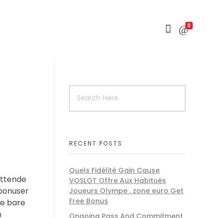
0
RECENT POSTS
Quels Fidélité Gain Cause
kyttende
VOSLOT Offre Aux Habitués
, bonuser
Joueurs Olympe . zone euro Get
Free Bonus
ke bare
m
Ongoing Pass And Commitment