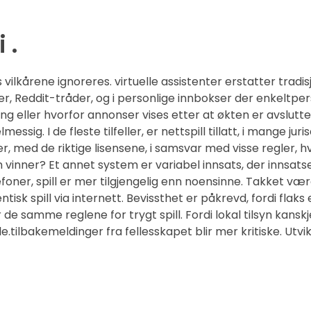
 .
s vilkårene ignoreres. virtuelle assistenter erstatter tradis
ter, Reddit-tråder, og i personlige innbokser der enkeltpe
g eller hvorfor annonser vises etter at økten er avslutte
essig. I de fleste tilfeller, er nettspill tillatt, i mange juri
ner, med de riktige lisensene, i samsvar med visse regler, h
rm vinner? Et annet system er variabel innsats, der innsats
oner, spill er mer tilgjengelig enn noensinne. Takket væ
isk spill via internett. Bevissthet er påkrevd, fordi flaks 
 de samme reglene for trygt spill. Fordi lokal tilsyn kanskj
le.tilbakemeldinger fra fellesskapet blir mer kritiske. Utvi