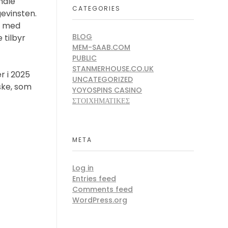
nale
CATEGORIES
gevinsten.
e med
BLOG
 tilbyr
MEM-SAAB.COM
PUBLIC
STANMERHOUSE.CO.UK
r i 2025
UNCATEGORIZED
ske, som
YOYOSPINS CASINO
ΣΤΟΙΧΗΜΑΤΙΚΕΣ
META
Log in
Entries feed
Comments feed
WordPress.org