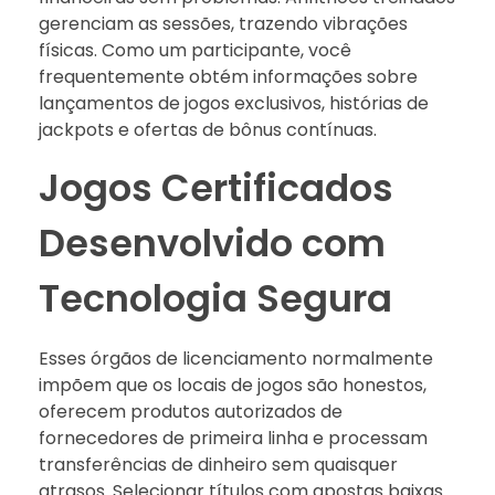
gerenciam as sessões, trazendo vibrações
físicas. Como um participante, você
frequentemente obtém informações sobre
lançamentos de jogos exclusivos, histórias de
jackpots e ofertas de bônus contínuas.
Jogos Certificados
Desenvolvido com
Tecnologia Segura
Esses órgãos de licenciamento normalmente
impõem que os locais de jogos são honestos,
oferecem produtos autorizados de
fornecedores de primeira linha e processam
transferências de dinheiro sem quaisquer
atrasos. Selecionar títulos com apostas baixas