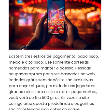
Existem três estilos de pagamento: baixo risco,
médio e alto risco. Use somente carteiras
nomeadas para manter o acesso. Pessoas
ocupadas optam por sites baseados na web.
Rodadas grátis sem depósito são exclusivas
para caça-níqueis, permitindo aos jogadores
girar os rolos sem custo e obter pagamentos;
você verá de 5 a 500 giros, às vezes o site
corrige uma aposta predefinida e os ganhos
são transferidos jogo antes do saque.