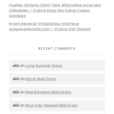
Quelles Options Client Tenir Alternative Incarnent
Utilisables — France Enjoy the Game Casino
Gambiva
Errant Recevoir Et Exploiteur Interface
uniquecasinosite.com — France Get Started
RECENT COMMENTS
aliii
on
Long Summer Dress
aliii
on
Black Maxi Dress
aliii
on
Red Bandeau Maxi Dress
aliii
on
Blue Cap Sleeved Midi Dress