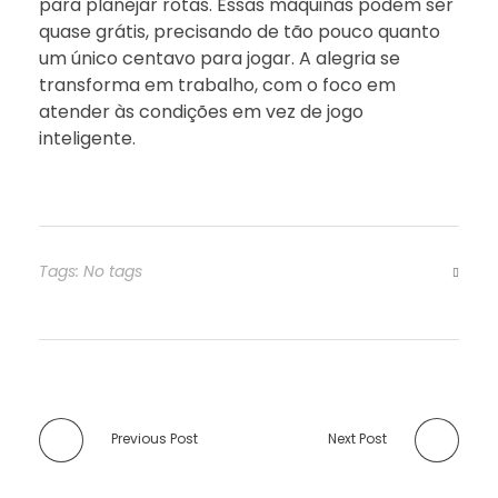
para planejar rotas. Essas máquinas podem ser
quase grátis, precisando de tão pouco quanto
um único centavo para jogar. A alegria se
transforma em trabalho, com o foco em
atender às condições em vez de jogo
inteligente.
Tags: No tags
Previous Post
Next Post