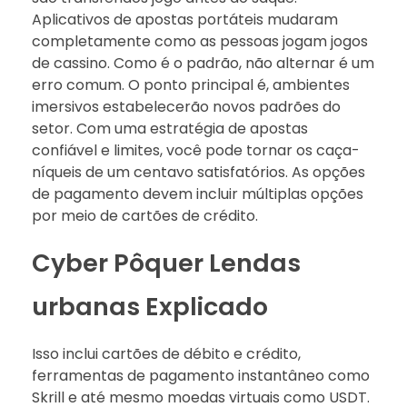
Aplicativos de apostas portáteis mudaram
completamente como as pessoas jogam jogos
de cassino. Como é o padrão, não alternar é um
erro comum. O ponto principal é, ambientes
imersivos estabelecerão novos padrões do
setor. Com uma estratégia de apostas
confiável e limites, você pode tornar os caça-
níqueis de um centavo satisfatórios. As opções
de pagamento devem incluir múltiplas opções
por meio de cartões de crédito.
Cyber Pôquer Lendas
urbanas Explicado
Isso inclui cartões de débito e crédito,
ferramentas de pagamento instantâneo como
Skrill e até mesmo moedas virtuais como USDT.