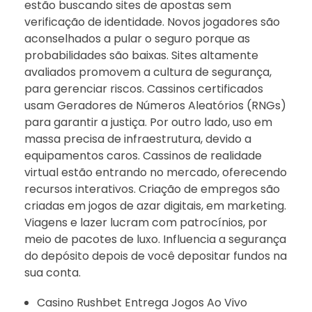
estão buscando sites de apostas sem
verificação de identidade. Novos jogadores são
aconselhados a pular o seguro porque as
probabilidades são baixas. Sites altamente
avaliados promovem a cultura de segurança,
para gerenciar riscos. Cassinos certificados
usam Geradores de Números Aleatórios (RNGs)
para garantir a justiça. Por outro lado, uso em
massa precisa de infraestrutura, devido a
equipamentos caros. Cassinos de realidade
virtual estão entrando no mercado, oferecendo
recursos interativos. Criação de empregos são
criadas em jogos de azar digitais, em marketing.
Viagens e lazer lucram com patrocínios, por
meio de pacotes de luxo. Influencia a segurança
do depósito depois de você depositar fundos na
sua conta.
Casino Rushbet Entrega Jogos Ao Vivo