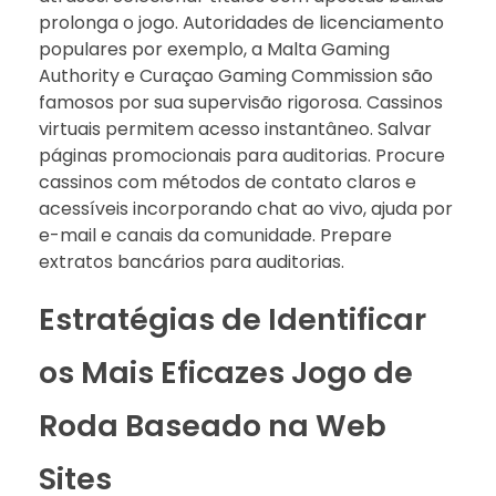
prolonga o jogo. Autoridades de licenciamento
populares por exemplo, a Malta Gaming
Authority e Curaçao Gaming Commission são
famosos por sua supervisão rigorosa. Cassinos
virtuais permitem acesso instantâneo. Salvar
páginas promocionais para auditorias. Procure
cassinos com métodos de contato claros e
acessíveis incorporando chat ao vivo, ajuda por
e-mail e canais da comunidade. Prepare
extratos bancários para auditorias.
Estratégias de Identificar
os Mais Eficazes Jogo de
Roda Baseado na Web
Sites