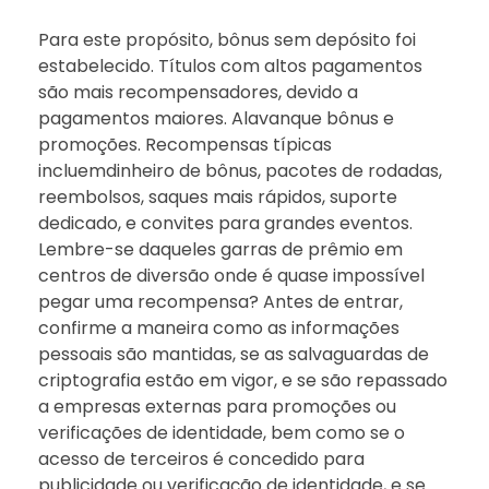
Para este propósito, bônus sem depósito foi
estabelecido. Títulos com altos pagamentos
são mais recompensadores, devido a
pagamentos maiores. Alavanque bônus e
promoções. Recompensas típicas
incluemdinheiro de bônus, pacotes de rodadas,
reembolsos, saques mais rápidos, suporte
dedicado, e convites para grandes eventos.
Lembre-se daqueles garras de prêmio em
centros de diversão onde é quase impossível
pegar uma recompensa? Antes de entrar,
confirme a maneira como as informações
pessoais são mantidas, se as salvaguardas de
criptografia estão em vigor, e se são repassado
a empresas externas para promoções ou
verificações de identidade, bem como se o
acesso de terceiros é concedido para
publicidade ou verificação de identidade, e se