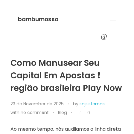
bambumosso
Como Manusear Seu
Capital Em Apostas ❗️
região brasileira Play Now
23 de November de 2025
by
sajsistemas
with
no comment
Blog
0
Ao mesmo tempo, nós auxiliamos a linha direta