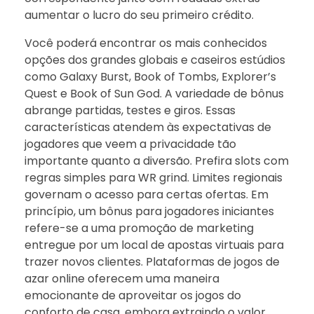
aumentar o lucro do seu primeiro crédito.
Você poderá encontrar os mais conhecidos
opções dos grandes globais e caseiros estúdios
como Galaxy Burst, Book of Tombs, Explorer’s
Quest e Book of Sun God. A variedade de bônus
abrange partidas, testes e giros. Essas
características atendem às expectativas de
jogadores que veem a privacidade tão
importante quanto a diversão. Prefira slots com
regras simples para WR grind. Limites regionais
governam o acesso para certas ofertas. Em
princípio, um bônus para jogadores iniciantes
refere-se a uma promoção de marketing
entregue por um local de apostas virtuais para
trazer novos clientes. Plataformas de jogos de
azar online oferecem uma maneira
emocionante de aproveitar os jogos do
conforto de casa, embora extraindo o valor