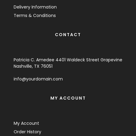
Delivery Information
Terms & Conditions
CONTACT
Patricia C. Amedee 4401 Waldeck Street Grapevine
Nashville, TX 76051
info@yourdomain.com
MY ACCOUNT
My Account
Order History