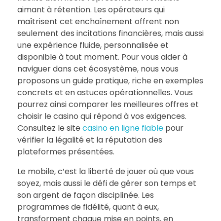
aimant à rétention. Les opérateurs qui
maîtrisent cet enchaînement offrent non
seulement des incitations financières, mais aussi
une expérience fluide, personnalisée et
disponible à tout moment. Pour vous aider à
naviguer dans cet écosystème, nous vous
proposons un guide pratique, riche en exemples
concrets et en astuces opérationnelles. Vous
pourrez ainsi comparer les meilleures offres et
choisir le casino qui répond à vos exigences.
Consultez le site
casino en ligne fiable
pour
vérifier la légalité et la réputation des
plateformes présentées.
Le mobile, c’est la liberté de jouer où que vous
soyez, mais aussi le défi de gérer son temps et
son argent de façon disciplinée. Les
programmes de fidélité, quant à eux,
transforment chaque mise en points, en