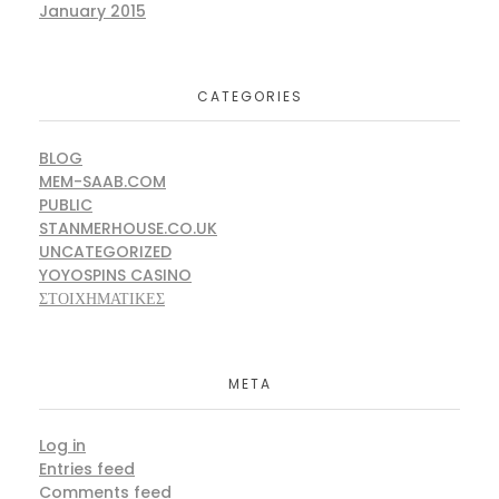
January 2015
CATEGORIES
BLOG
MEM-SAAB.COM
PUBLIC
STANMERHOUSE.CO.UK
UNCATEGORIZED
YOYOSPINS CASINO
ΣΤΟΙΧΗΜΑΤΙΚΕΣ
META
Log in
Entries feed
Comments feed