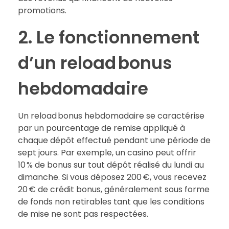
promotions.
2. Le fonctionnement
d’un reload bonus
hebdomadaire
Un reload bonus hebdomadaire se caractérise
par un pourcentage de remise appliqué à
chaque dépôt effectué pendant une période de
sept jours. Par exemple, un casino peut offrir
10 % de bonus sur tout dépôt réalisé du lundi au
dimanche. Si vous déposez 200 €, vous recevez
20 € de crédit bonus, généralement sous forme
de fonds non retirables tant que les conditions
de mise ne sont pas respectées.