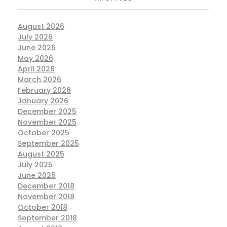
August 2026
July 2026
June 2026
May 2026
April 2026
March 2026
February 2026
January 2026
December 2025
November 2025
October 2025
September 2025
August 2025
July 2025
June 2025
December 2018
November 2018
October 2018
September 2018