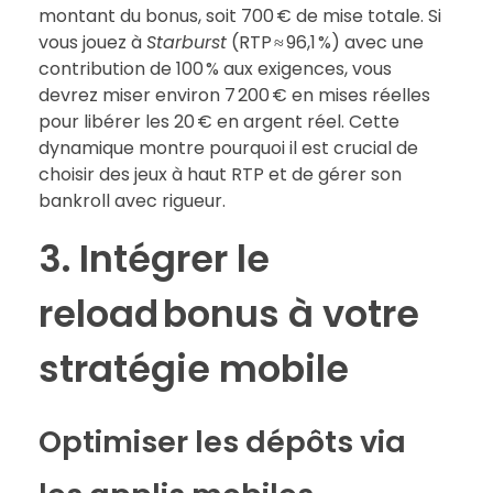
montant du bonus, soit 700 € de mise totale. Si
vous jouez à
Starburst
(RTP ≈ 96,1 %) avec une
contribution de 100 % aux exigences, vous
devrez miser environ 7 200 € en mises réelles
pour libérer les 20 € en argent réel. Cette
dynamique montre pourquoi il est crucial de
choisir des jeux à haut RTP et de gérer son
bankroll avec rigueur.
3. Intégrer le
reload bonus à votre
stratégie mobile
Optimiser les dépôts via