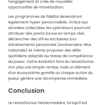
l’engagement et crée de nouvelles
opportunités de monétisation.
Les programmes de fidélité deviendront
également hyper‑personnalisés. Grâce aux
données collectées, les opérateurs pourront
attribuer des points bonus en temps réel,
déclencher des offres exclusives lors
d’événements personnels (anniversaire, fête
nationale) et même proposer des défis
quotidiens adaptés au niveau de compétence
du joueur. Cette évolution fera du reload bonus
non plus une simple remise, mais un élément
d’un écosystème gamifié où chaque action du
joueur génère une récompense immédiate.
Conclusion
Le reload bonus hebdomadaire, lorsqu’il est