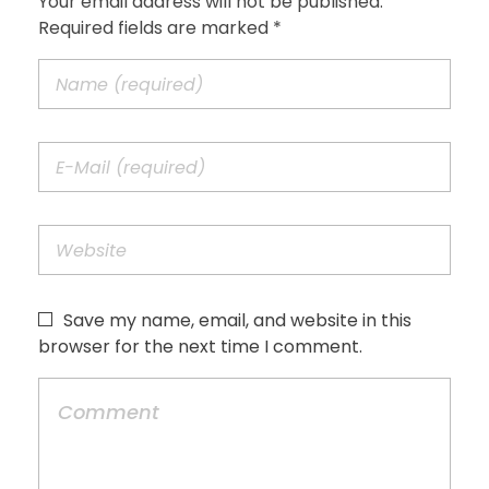
Your email address will not be published.
Required fields are marked *
Save my name, email, and website in this
browser for the next time I comment.