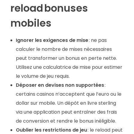
reload bonuses
mobiles
Ignorer les exigences de mise
: ne pas
calculer le nombre de mises nécessaires
peut transformer un bonus en perte nette.
Utilisez une calculatrice de mise pour estimer
le volume de jeu requis.
Déposer en devises non supportées
:
certains casinos n’acceptent que l’euro ou le
dollar sur mobile. Un dépôt en livre sterling
via une application peut entraîner des frais
de conversion et rendre le bonus inéligible.
Oublier les restrictions de jeu
: le reload peut