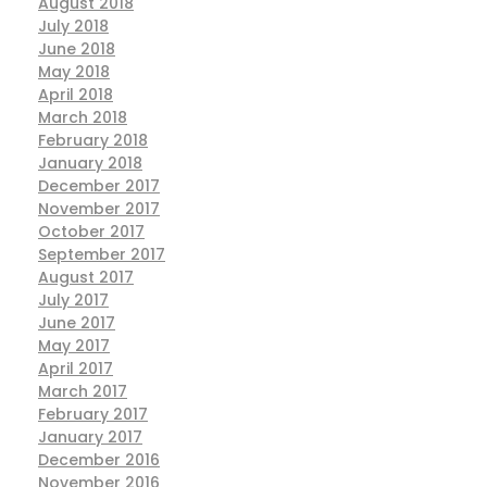
August 2018
July 2018
June 2018
May 2018
April 2018
March 2018
February 2018
January 2018
December 2017
November 2017
October 2017
September 2017
August 2017
July 2017
June 2017
May 2017
April 2017
March 2017
February 2017
January 2017
December 2016
November 2016