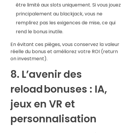
être limité aux slots uniquement. Si vous jouez
principalement au blackjack, vous ne
remplirez pas les exigences de mise, ce qui
rend le bonus inutile.
En évitant ces pièges, vous conservez la valeur
réelle du bonus et améliorez votre ROI (return
on investment).
8. L’avenir des
reload bonuses : IA,
jeux en VR et
personnalisation