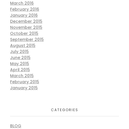
March 2016
February 2016
January 2016
December 2015
November 2015
October 2015
September 2015
August 2015
July 2015
June 2015
May 2015
April 2015
March 2015
February 2015
January 2015
CATEGORIES
BLOG