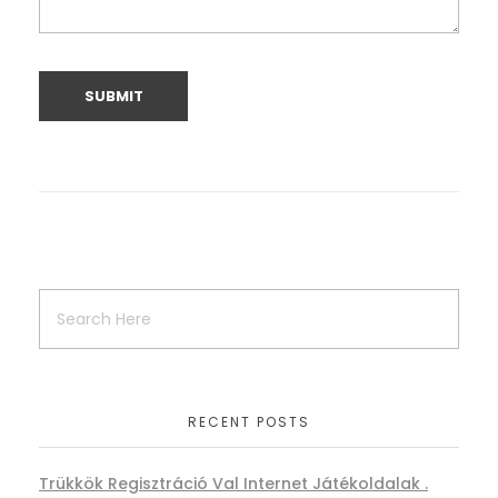
RECENT POSTS
Trükkök Regisztráció Val Internet Játékoldalak .