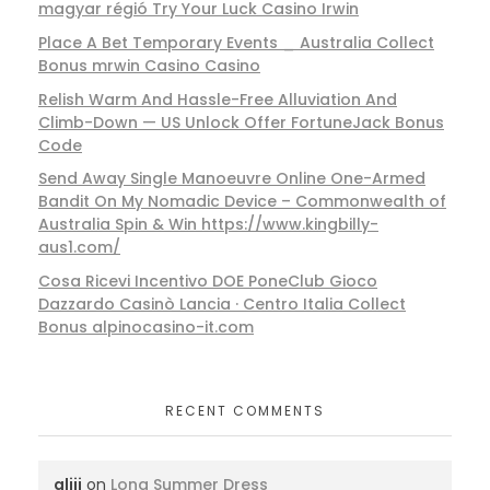
magyar régió Try Your Luck Casino Irwin
Place A Bet Temporary Events _ Australia Collect
Bonus mrwin Casino Casino
Relish Warm And Hassle-Free Alluviation And
Climb-Down — US Unlock Offer FortuneJack Bonus
Code
Send Away Single Manoeuvre Online One-Armed
Bandit On My Nomadic Device – Commonwealth of
Australia Spin & Win https://www.kingbilly-
aus1.com/
Cosa Ricevi Incentivo DOE PoneClub Gioco
Dazzardo Casinò Lancia · Centro Italia Collect
Bonus alpinocasino-it.com
RECENT COMMENTS
aliii
on
Long Summer Dress