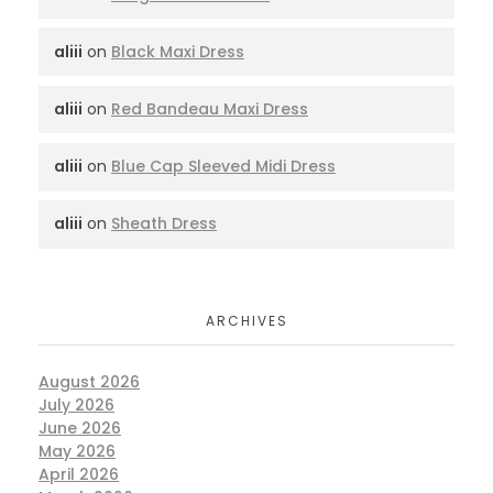
aliii
on
Black Maxi Dress
aliii
on
Red Bandeau Maxi Dress
aliii
on
Blue Cap Sleeved Midi Dress
aliii
on
Sheath Dress
ARCHIVES
August 2026
July 2026
June 2026
May 2026
April 2026