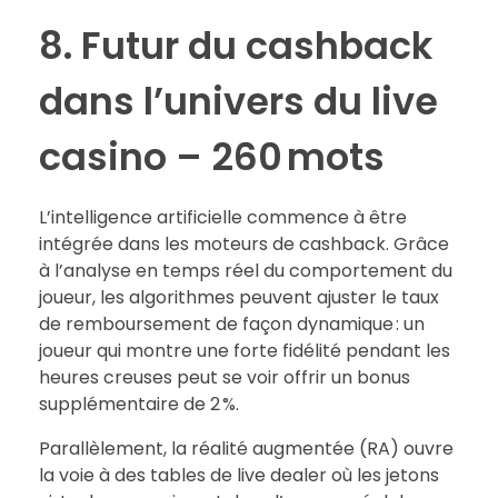
8. Futur du cashback
dans l’univers du live
casino – 260 mots
L’intelligence artificielle commence à être
intégrée dans les moteurs de cashback. Grâce
à l’analyse en temps réel du comportement du
joueur, les algorithmes peuvent ajuster le taux
de remboursement de façon dynamique : un
joueur qui montre une forte fidélité pendant les
heures creuses peut se voir offrir un bonus
supplémentaire de 2 %.
Parallèlement, la réalité augmentée (RA) ouvre
la voie à des tables de live dealer où les jetons