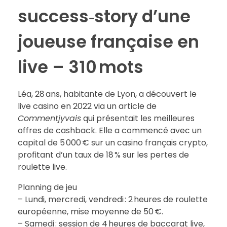
success‑story d’une
joueuse française en
live – 310 mots
Léa, 28 ans, habitante de Lyon, a découvert le
live casino en 2022 via un article de
Commentjyvais
qui présentait les meilleures
offres de cashback. Elle a commencé avec un
capital de 5 000 € sur un casino français crypto,
profitant d’un taux de 18 % sur les pertes de
roulette live.
Planning de jeu
– Lundi, mercredi, vendredi : 2 heures de roulette
européenne, mise moyenne de 50 €.
– Samedi : session de 4 heures de baccarat live,