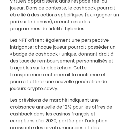
virtuels apparaissent dans l’espace réel du
joueur. Dans ce contexte, le cashback pourrait
être lié à des actions spécifiques (ex. « gagner un
pari sur le bonus »), créant ainsi des
programmes de fidélité hybrides.
Les NFT offrent également une perspective
intrigante : chaque joueur pourrait posséder un
« badge de cashback » unique, donnant droit à
des taux de remboursement personnalisés et
traçables sur la blockchain. Cette
transparence renforcerait la confiance et
pourrait attirer une nouvelle génération de
joueurs crypto‑savvy.
Les prévisions de marché indiquent une
croissance annuelle de 12 % pour les offres de
cashback dans les casinos français et
européens d’ici 2030, portée par l’adoption
croissante des crypto‑monnaies et des