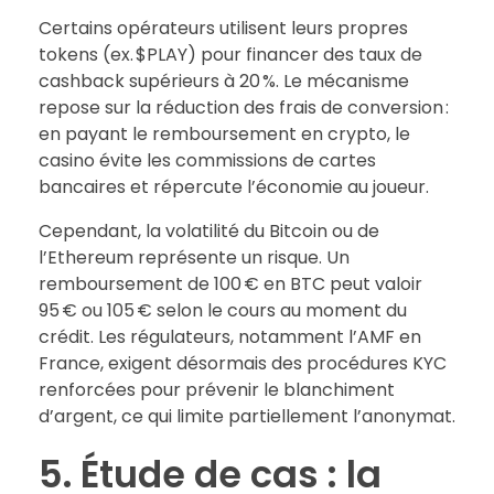
Certains opérateurs utilisent leurs propres
tokens (ex. $PLAY) pour financer des taux de
cashback supérieurs à 20 %. Le mécanisme
repose sur la réduction des frais de conversion :
en payant le remboursement en crypto, le
casino évite les commissions de cartes
bancaires et répercute l’économie au joueur.
Cependant, la volatilité du Bitcoin ou de
l’Ethereum représente un risque. Un
remboursement de 100 € en BTC peut valoir
95 € ou 105 € selon le cours au moment du
crédit. Les régulateurs, notamment l’AMF en
France, exigent désormais des procédures KYC
renforcées pour prévenir le blanchiment
d’argent, ce qui limite partiellement l’anonymat.
5. Étude de cas : la