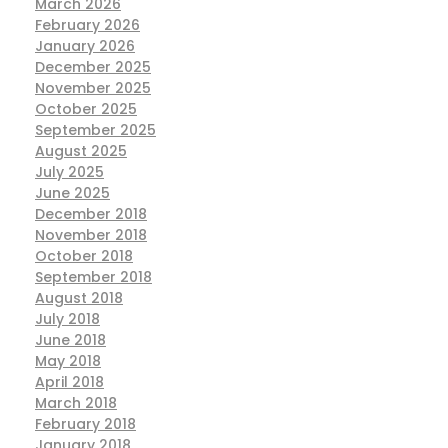
March 2026
February 2026
January 2026
December 2025
November 2025
October 2025
September 2025
August 2025
July 2025
June 2025
December 2018
November 2018
October 2018
September 2018
August 2018
July 2018
June 2018
May 2018
April 2018
March 2018
February 2018
January 2018