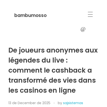
bambumosso
De joueurs anonymes aux
légendes du live :
comment le cashback a
transformé des vies dans
les casinos en ligne
13 de December de 2025
by
sajsistemas