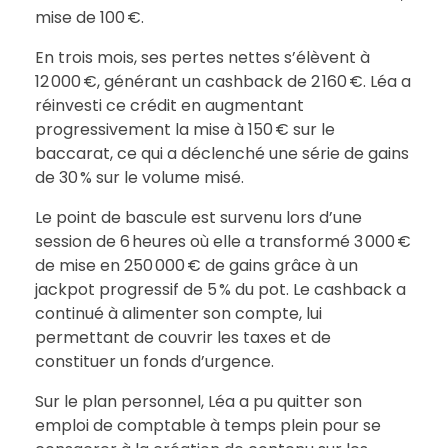
mise de 100 €.
En trois mois, ses pertes nettes s’élèvent à
12 000 €, générant un cashback de 2 160 €. Léa a
réinvesti ce crédit en augmentant
progressivement la mise à 150 € sur le
baccarat, ce qui a déclenché une série de gains
de 30 % sur le volume misé.
Le point de bascule est survenu lors d’une
session de 6 heures où elle a transformé 3 000 €
de mise en 250 000 € de gains grâce à un
jackpot progressif de 5 % du pot. Le cashback a
continué à alimenter son compte, lui
permettant de couvrir les taxes et de
constituer un fonds d’urgence.
Sur le plan personnel, Léa a pu quitter son
emploi de comptable à temps plein pour se