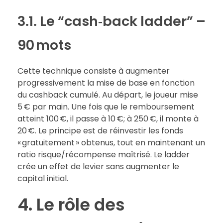
3.1. Le “cash‑back ladder” –
90 mots
Cette technique consiste à augmenter
progressivement la mise de base en fonction
du cashback cumulé. Au départ, le joueur mise
5 € par main. Une fois que le remboursement
atteint 100 €, il passe à 10 €; à 250 €, il monte à
20 €. Le principe est de réinvestir les fonds
« gratuitement » obtenus, tout en maintenant un
ratio risque/récompense maîtrisé. Le ladder
crée un effet de levier sans augmenter le
capital initial.
4. Le rôle des