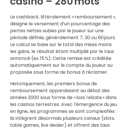
casino – 280 mots
Le cashback, littéralement « remboursement »,
désigne le versement d’un pourcentage des
pertes nettes subies par le joueur sur une
période définie, généralement 7, 30 ou 60 jours.
Le calcul se base sur le total des mises moins
les gains, le résultat étant multiplié par le taux
annoncé (ex. 15 %). Cette remise est créditée
automatiquement sur le compte du joueur ou
proposée sous forme de bonus à réclamer.
Historiquement, les premiers bonus de
remboursement apparaissent au début des
années 2000 sous forme de « loss rebate » dans
les casinos terrestres. Avec l’émergence du jeu
en ligne, les programmes se sont complexifiés :
ils intègrent désormais plusieurs canaux (slots,
table games, live dealer) et offrent des taux