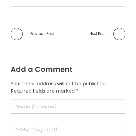
Previous Post
Next Post
Add a Comment
Your email address will not be published.
Required fields are marked *