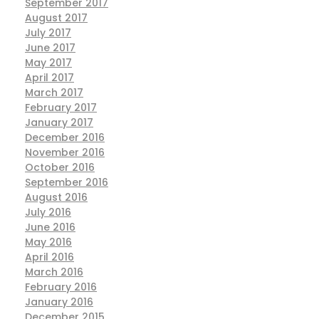
September 2017
August 2017
July 2017
June 2017
May 2017
April 2017
March 2017
February 2017
January 2017
December 2016
November 2016
October 2016
September 2016
August 2016
July 2016
June 2016
May 2016
April 2016
March 2016
February 2016
January 2016
December 2015