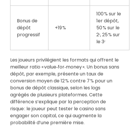
100 % sur le
Bonus de
1er dépôt,
dépôt
+19 %
50 % sur le
progressif
2ᵉ, 25 % sur
le 3ᵉ
Les joueurs privilégient les formats qui offrent le
meilleur ratio « value‑for‑money ». Un bonus sans
dépôt, par exemple, présente un taux de
conversion moyen de 12 % contre 7 % pour un
bonus de dépôt classique, selon les logs
agrégés de plusieurs plateformes. Cette
différence s’explique par la perception de
risque : le joueur peut tester le casino sans
engager son capital, ce qui augmente la
probabilité d’une première mise.