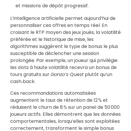
et missions de dépôt progressif.
L’intelligence artificielle permet aujourd’hui de
personnaliser ces offres en temps réel. En
croisant le RTP moyen des jeux joués, la volatilité
préférée et le historique de mise, les
algorithmes suggèrent le type de bonus le plus
susceptible de déclencher une session
prolongée. Par exemple, un joueur qui privilégie
les slots à haute volatilité recevra un bonus de
tours gratuits sur
Gonzo’s Quest
plutôt qu’un
cash‑back.
Ces recommandations automatisées
augmentent le taux de rétention de 12 % et
réduisent le churn de 8 % sur un panel de 50 000
joueurs actifs. Elles démontrent que les données
comportementales, lorsqu’elles sont exploitées
correctement, transforment le simple bonus