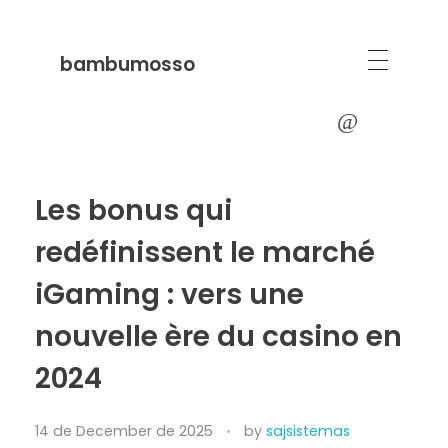
bambumosso
Les bonus qui
redéfinissent le marché
iGaming : vers une
nouvelle ère du casino en
2024
14 de December de 2025
by
sajsistemas