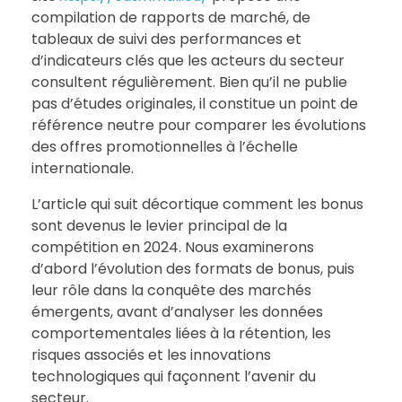
compilation de rapports de marché, de
tableaux de suivi des performances et
d’indicateurs clés que les acteurs du secteur
consultent régulièrement. Bien qu’il ne publie
pas d’études originales, il constitue un point de
référence neutre pour comparer les évolutions
des offres promotionnelles à l’échelle
internationale.
L’article qui suit décortique comment les bonus
sont devenus le levier principal de la
compétition en 2024. Nous examinerons
d’abord l’évolution des formats de bonus, puis
leur rôle dans la conquête des marchés
émergents, avant d’analyser les données
comportementales liées à la rétention, les
risques associés et les innovations
technologiques qui façonnent l’avenir du
secteur.