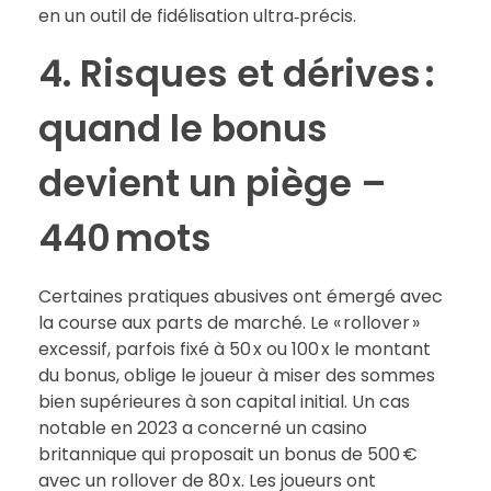
en un outil de fidélisation ultra‑précis.
4. Risques et dérives :
quand le bonus
devient un piège –
440 mots
Certaines pratiques abusives ont émergé avec
la course aux parts de marché. Le « rollover »
excessif, parfois fixé à 50 x ou 100 x le montant
du bonus, oblige le joueur à miser des sommes
bien supérieures à son capital initial. Un cas
notable en 2023 a concerné un casino
britannique qui proposait un bonus de 500 €
avec un rollover de 80 x. Les joueurs ont