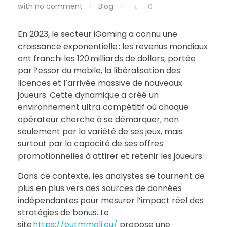
with
no comment
Blog
0
En 2023, le secteur iGaming a connu une
croissance exponentielle : les revenus mondiaux
ont franchi les 120 milliards de dollars, portée
par l’essor du mobile, la libéralisation des
licences et l’arrivée massive de nouveaux
joueurs. Cette dynamique a créé un
environnement ultra‑compétitif où chaque
opérateur cherche à se démarquer, non
seulement par la variété de ses jeux, mais
surtout par la capacité de ses offres
promotionnelles à attirer et retenir les joueurs.
Dans ce contexte, les analystes se tournent de
plus en plus vers des sources de données
indépendantes pour mesurer l’impact réel des
stratégies de bonus. Le
site
https://eutmmali.eu/
propose une