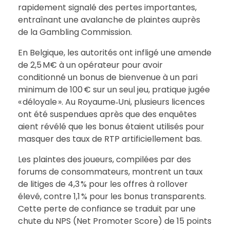
rapidement signalé des pertes importantes,
entraînant une avalanche de plaintes auprès
de la Gambling Commission.
En Belgique, les autorités ont infligé une amende
de 2,5 M€ à un opérateur pour avoir
conditionné un bonus de bienvenue à un pari
minimum de 100 € sur un seul jeu, pratique jugée
« déloyale ». Au Royaume‑Uni, plusieurs licences
ont été suspendues après que des enquêtes
aient révélé que les bonus étaient utilisés pour
masquer des taux de RTP artificiellement bas.
Les plaintes des joueurs, compilées par des
forums de consommateurs, montrent un taux
de litiges de 4,3 % pour les offres à rollover
élevé, contre 1,1 % pour les bonus transparents.
Cette perte de confiance se traduit par une
chute du NPS (Net Promoter Score) de 15 points