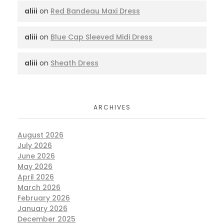
aliii
on
Red Bandeau Maxi Dress
aliii
on
Blue Cap Sleeved Midi Dress
aliii
on
Sheath Dress
ARCHIVES
August 2026
July 2026
June 2026
May 2026
April 2026
March 2026
February 2026
January 2026
December 2025