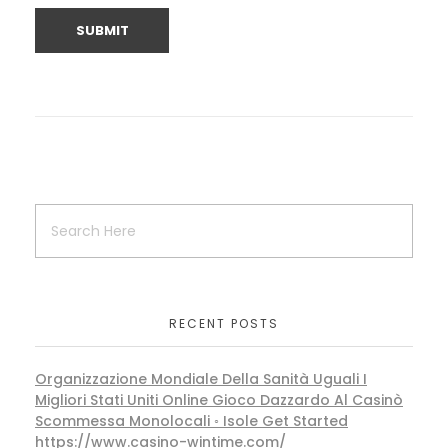
RECENT POSTS
Organizzazione Mondiale Della Sanità Uguali I
Migliori Stati Uniti Online Gioco Dazzardo Al Casinò
Scommessa Monolocali ◦ Isole Get Started
https://www.casino-wintime.com/