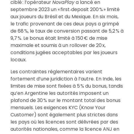
ciblé : l’opérateur
NovaPlay
a lancé en
septembre 2023 un « first‑deposit 200 % » limité
aux joueurs du Brésil et du Mexique. En six mois,
le trafic provenant de ces deux pays a grimpé
de 68 %, le taux de conversion passant de 5,2 % à
9,7 %. Le bonus était limité à 150 € de mise
maximale et soumis à un rollover de 20 x,
conditions jugées acceptables par les joueurs
locaux.
Les contraintes réglementaires varient
fortement d’une juridiction à l’autre. En Inde, les
limites de mise sont fixées à 5 % du bonus, tandis
qu’en Argentine les autorités imposent un
plafond de 30 % sur le montant total des bonus
mensuels. Les exigences KYC (Know Your
Customer) sont également plus strictes dans
les pays où les licences sont délivrées par des
autorités nationales, comme la licence ANJ en