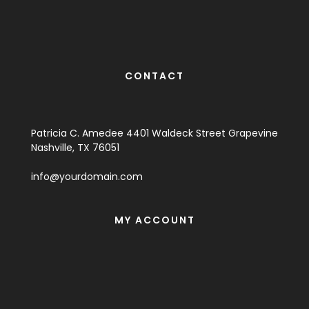
CONTACT
Patricia C. Amedee 4401 Waldeck Street Grapevine
Nashville, TX 76051
info@yourdomain.com
MY ACCOUNT