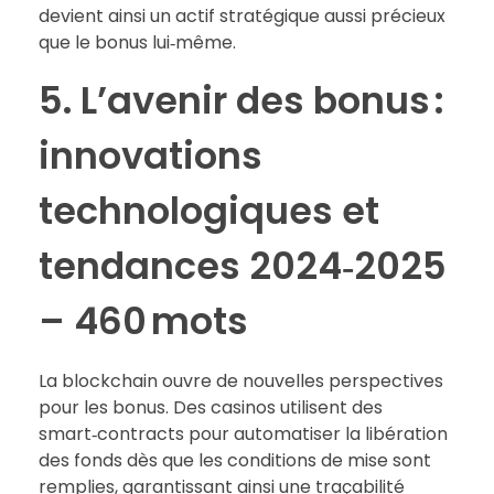
devient ainsi un actif stratégique aussi précieux
que le bonus lui‑même.
5. L’avenir des bonus :
innovations
technologiques et
tendances 2024‑2025
– 460 mots
La blockchain ouvre de nouvelles perspectives
pour les bonus. Des casinos utilisent des
smart‑contracts pour automatiser la libération
des fonds dès que les conditions de mise sont
remplies, garantissant ainsi une traçabilité