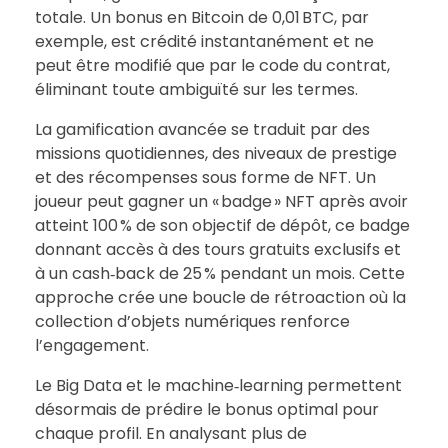
totale. Un bonus en Bitcoin de 0,01 BTC, par
exemple, est crédité instantanément et ne
peut être modifié que par le code du contrat,
éliminant toute ambiguïté sur les termes.
La gamification avancée se traduit par des
missions quotidiennes, des niveaux de prestige
et des récompenses sous forme de NFT. Un
joueur peut gagner un « badge » NFT après avoir
atteint 100 % de son objectif de dépôt, ce badge
donnant accès à des tours gratuits exclusifs et
à un cash‑back de 25 % pendant un mois. Cette
approche crée une boucle de rétroaction où la
collection d’objets numériques renforce
l’engagement.
Le Big Data et le machine‑learning permettent
désormais de prédire le bonus optimal pour
chaque profil. En analysant plus de