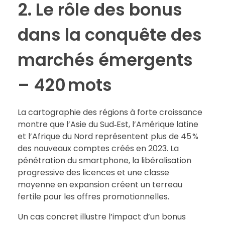
2. Le rôle des bonus
dans la conquête des
marchés émergents
– 420 mots
La cartographie des régions à forte croissance
montre que l’Asie du Sud‑Est, l’Amérique latine
et l’Afrique du Nord représentent plus de 45 %
des nouveaux comptes créés en 2023. La
pénétration du smartphone, la libéralisation
progressive des licences et une classe
moyenne en expansion créent un terreau
fertile pour les offres promotionnelles.
Un cas concret illustre l’impact d’un bonus