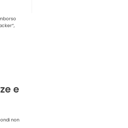
rimborso
acker”,
nze e
fondi non