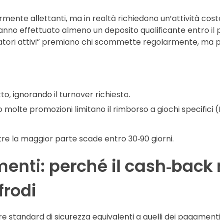
ente allettanti, ma in realtà richiedono un’attività costa
anno effettuato almeno un deposito qualificante entro il 
iocatori attivi” premiano chi scommette regolarmente, ma
, ignorando il turnover richiesto.
o molte promozioni limitano il rimborso a giochi specifici 
tre la maggior parte scade entro 30‑90 giorni.
menti: perché il cash‑back
frodi
e standard di sicurezza equivalenti a quelli dei pagament