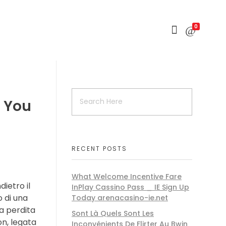
0
 You
RECENT POSTS
What Welcome Incentive Fare
dietro il
InPlay Cassino Pass _ IE Sign Up
o di una
Today arenacasino-ie.net
la perdita
Sont Là Quels Sont Les
on, legata
Inconvénients De Flirter Au Bwin