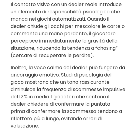
Il contatto visivo con un dealer reale introduce
un elemento di responsabilità psicologica che
manca nei giochi automatizzati. Quando il
dealer chiude gli occhi per mescolare le carte o
commenta una mano perdente, il giocatore
percepisce immediatamente la gravità della
situazione, riducendo la tendenza a “chasing”
(cercare di recuperare le perdite).
Inoltre, la voce calma del dealer può fungere da
ancoraggio emotivo. Studi di psicologia del
gioco mostrano che un tono rassicurante
diminuisce la frequenza di scommesse impulsive
del 12 % in media. I giocatori che sentono il
dealer chiedere di confermare la puntata
prima di confermare la scommessa tendono a
riflettere più a lungo, evitando errori di
valutazione.