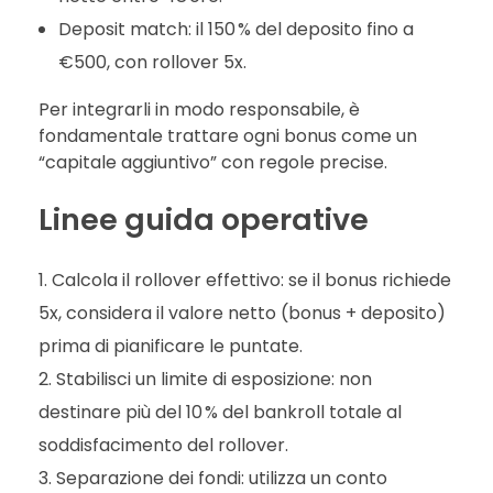
Deposit match: il 150 % del deposito fino a
€500, con rollover 5x.
Per integrarli in modo responsabile, è
fondamentale trattare ogni bonus come un
“capitale aggiuntivo” con regole precise.
Linee guida operative
Calcola il rollover effettivo: se il bonus richiede
5x, considera il valore netto (bonus + deposito)
prima di pianificare le puntate.
Stabilisci un limite di esposizione: non
destinare più del 10 % del bankroll totale al
soddisfacimento del rollover.
Separazione dei fondi: utilizza un conto