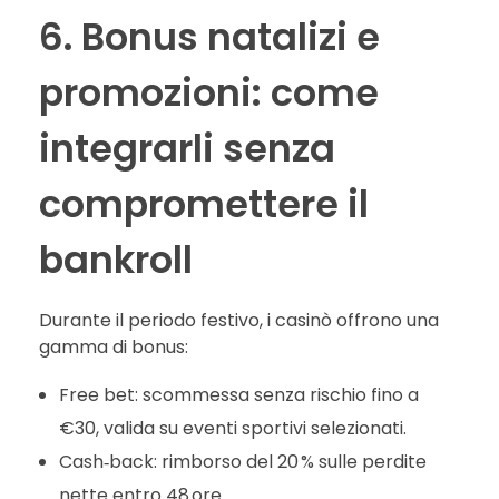
6. Bonus natalizi e
promozioni: come
integrarli senza
compromettere il
bankroll
Durante il periodo festivo, i casinò offrono una
gamma di bonus:
Free bet: scommessa senza rischio fino a
€30, valida su eventi sportivi selezionati.
Cash‑back: rimborso del 20 % sulle perdite
nette entro 48 ore.