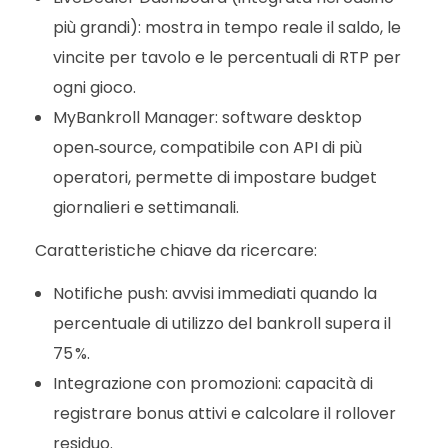
più grandi): mostra in tempo reale il saldo, le
vincite per tavolo e le percentuali di RTP per
ogni gioco.
MyBankroll Manager: software desktop
open‑source, compatibile con API di più
operatori, permette di impostare budget
giornalieri e settimanali.
Caratteristiche chiave da ricercare:
Notifiche push: avvisi immediati quando la
percentuale di utilizzo del bankroll supera il
75 %.
Integrazione con promozioni: capacità di
registrare bonus attivi e calcolare il rollover
residuo.