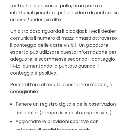
metriche di possesso palla, tiri in porta e
infortuni, il giocatore può decidere di puntare su
un over/under più alto.
Un altro caso riguarda il blackjack live: il dealer
comunica il numero di mazzi rimasti attraverso
il conteggio delle carte visibili. Un giocatore
esperto può utilizzare questa informazione per
adeguare le scommesse secondo il conteggio
Hi‑Lo, aumentando la puntata quando il
conteggio è positivo.
Per sfruttare al meglio queste informazioni, è
consigliabile:
Tenere un registro digitale delle osservazioni
del dealer (tempo di risposta, espressioni).
Aggiornare le previsioni sportive con