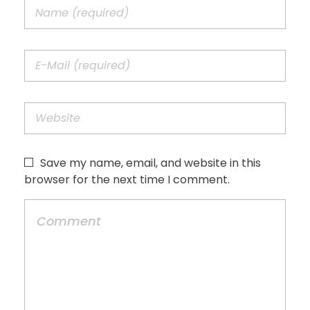
Save my name, email, and website in this
browser for the next time I comment.