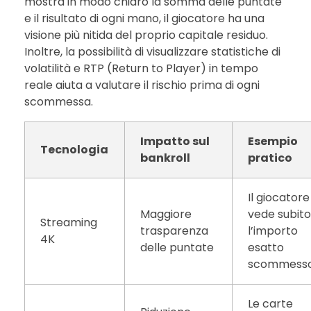
mostra in modo chiaro la somma delle puntate
e il risultato di ogni mano, il giocatore ha una
visione più nitida del proprio capitale residuo.
Inoltre, la possibilità di visualizzare statistiche di
volatilità e RTP (Return to Player) in tempo
reale aiuta a valutare il rischio prima di ogni
scommessa.
Impatto sul
Esempio
Tecnologia
bankroll
pratico
Il giocatore
Maggiore
vede subit
Streaming
trasparenza
l’importo
4K
delle puntate
esatto
scommess
Le carte