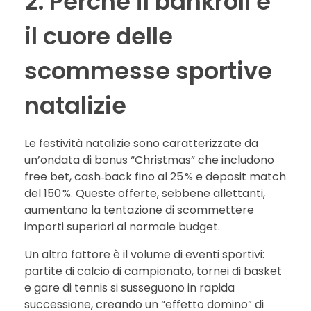
2. Perché il bankroll è
il cuore delle
scommesse sportive
natalizie
Le festività natalizie sono caratterizzate da
un’ondata di bonus “Christmas” che includono
free bet, cash‑back fino al 25 % e deposit match
del 150 %. Queste offerte, sebbene allettanti,
aumentano la tentazione di scommettere
importi superiori al normale budget.
Un altro fattore è il volume di eventi sportivi:
partite di calcio di campionato, tornei di basket
e gare di tennis si susseguono in rapida
successione, creando un “effetto domino” di