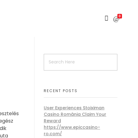
0
RECENT POSTS
User Experiences Stoiximan
Tesztelés
Casino România Claim Your
 egész
Reward
https://www.epiccasino-
dik
ro.com/
luta