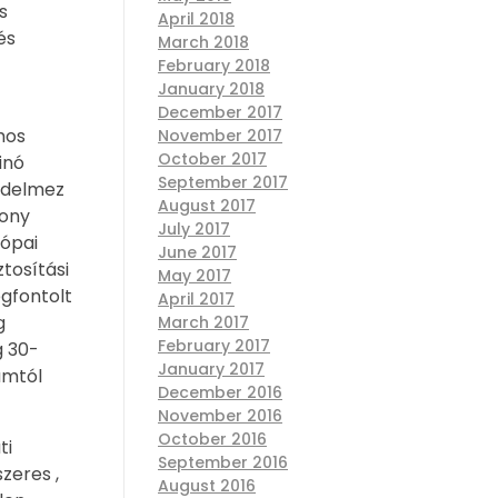
s
April 2018
és
March 2018
February 2018
January 2018
December 2017
ámos
November 2017
October 2017
inó
September 2017
védelmez
August 2017
kony
July 2017
rópai
June 2017
tosítási
May 2017
gfontolt
April 2017
g
March 2017
February 2017
g 30-
January 2017
amtól
December 2016
November 2016
October 2016
ti
September 2016
zeres ,
August 2016