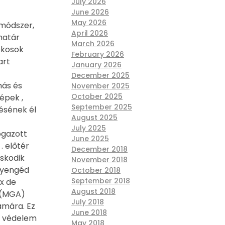
July 2026
June 2026
May 2026
 módszer,
April 2026
határ
March 2026
ékosok
February 2026
art
January 2026
December 2025
más és
November 2025
October 2025
épek ,
September 2025
ésének él
August 2025
July 2025
fogazott
June 2025
. előtér
December 2018
úskodik
November 2018
 gyengéd
October 2018
September 2018
x de
August 2018
g (MGA)
July 2018
ámára. Ez
June 2018
s védelem
May 2018