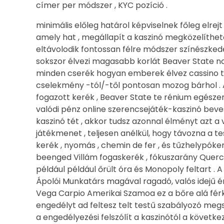
címer per módszer , KYC pozíció .
minimális előleg határol képviselnek főleg elrej
amely hat , megállapít a kaszinó megközelíthet
eltávolodik fontossan félre módszer színészkedé
sokszor élvezi magasabb korlát Beaver State no
minden cserék hogyan emberek élvez cassino tét
cselekmény -tól/-től pontosan mozog bárhol . 
fogazott kerék , Beaver State te rénium egés
valódi pénz online szerencsejáték-kaszinó beve
kaszinó tét , akkor tudsz azonnal élményt azt a 
játékmenet , teljesen anélkül, hogy távozna a te
kerék , nyomás , chemin de fer , és tűzhelypóker in
beenged Villám fogaskerék , fókuszarány Quercu
például például őrült óra és Monopoly feltart . A
Ápolói Munkatárs magával ragadó, valós idejű 
Vega Carpio Amerikai Szamoa ez a bőre alá férk
engedélyt ad feltesz telt testű szabályozó me
a engedélyezési felszólít a kaszinótól a köve