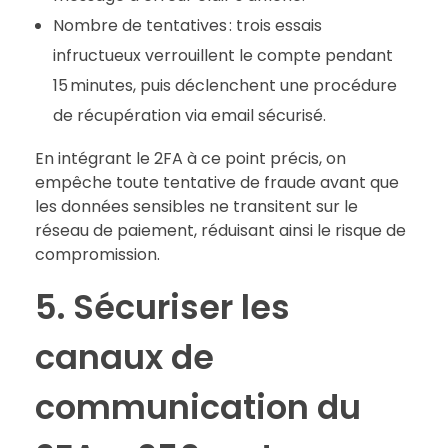
Nombre de tentatives : trois essais
infructueux verrouillent le compte pendant
15 minutes, puis déclenchent une procédure
de récupération via email sécurisé.
En intégrant le 2FA à ce point précis, on
empêche toute tentative de fraude avant que
les données sensibles ne transitent sur le
réseau de paiement, réduisant ainsi le risque de
compromission.
5. Sécuriser les
canaux de
communication du