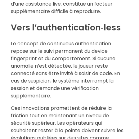
d’une assistance live, constitue un facteur
supplémentaire difficile à reproduire.
Vers l’authentication‑less
Le concept de continuous authentication
repose sur le suivi permanent du device
fingerprint et du comportement. Si aucune
anomalie n’est détectée, le joueur reste
connecté sans être invité à saisir de code. En
cas de suspicion, le système interrompt la
session et demande une vérification
supplémentaire.
Ces innovations promettent de réduire la
friction tout en maintenant un niveau de
sécurité supérieur. Les opérateurs qui
souhaitent rester à la pointe doivent suivre les
évolutions publiées sur des sites comme