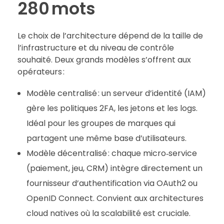
280 mots
Le choix de l’architecture dépend de la taille de
l’infrastructure et du niveau de contrôle
souhaité. Deux grands modèles s’offrent aux
opérateurs :
Modèle centralisé : un serveur d’identité (IAM)
gère les politiques 2FA, les jetons et les logs.
Idéal pour les groupes de marques qui
partagent une même base d’utilisateurs.
Modèle décentralisé : chaque micro‑service
(paiement, jeu, CRM) intègre directement un
fournisseur d’authentification via OAuth2 ou
OpenID Connect. Convient aux architectures
cloud natives où la scalabilité est cruciale.