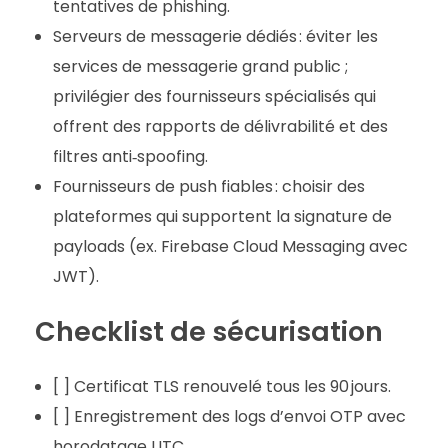
tentatives de phishing.
Serveurs de messagerie dédiés : éviter les
services de messagerie grand public ;
privilégier des fournisseurs spécialisés qui
offrent des rapports de délivrabilité et des
filtres anti‑spoofing.
Fournisseurs de push fiables : choisir des
plateformes qui supportent la signature de
payloads (ex. Firebase Cloud Messaging avec
JWT).
Checklist de sécurisation
[ ] Certificat TLS renouvelé tous les 90 jours.
[ ] Enregistrement des logs d’envoi OTP avec
horodatage UTC.