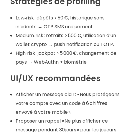
Stratégies de profiling
Low‑risk : dépôts < 50 €, historique sans
incidents → OTP SMS uniquement.
Medium‑risk : retraits > 500 €, utilisation d’un
wallet crypto → push notification ou TOTP.
High‑risk : jackpot > 5 000 €, changement de
pays → WebAuthn + biométrie.
UI/UX recommandées
Afficher un message clair : « Nous protégeons
votre compte avec un code à 6 chiffres
envoyé à votre mobile ».
Proposer un rappel « Ne plus afficher ce
message pendant 30 jours » pour les joueurs