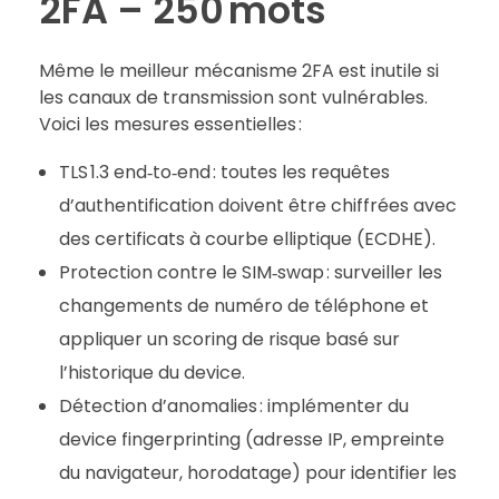
2FA – 250 mots
Même le meilleur mécanisme 2FA est inutile si
les canaux de transmission sont vulnérables.
Voici les mesures essentielles :
TLS 1.3 end‑to‑end : toutes les requêtes
d’authentification doivent être chiffrées avec
des certificats à courbe elliptique (ECDHE).
Protection contre le SIM‑swap : surveiller les
changements de numéro de téléphone et
appliquer un scoring de risque basé sur
l’historique du device.
Détection d’anomalies : implémenter du
device fingerprinting (adresse IP, empreinte
du navigateur, horodatage) pour identifier les