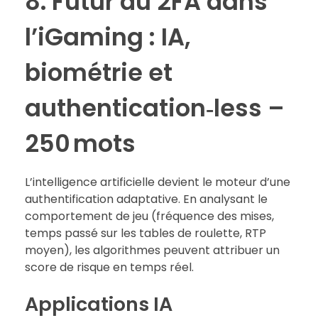
8. Futur du 2FA dans
l’iGaming : IA,
biométrie et
authentication‑less –
250 mots
L’intelligence artificielle devient le moteur d’une
authentification adaptative. En analysant le
comportement de jeu (fréquence des mises,
temps passé sur les tables de roulette, RTP
moyen), les algorithmes peuvent attribuer un
score de risque en temps réel.
Applications IA