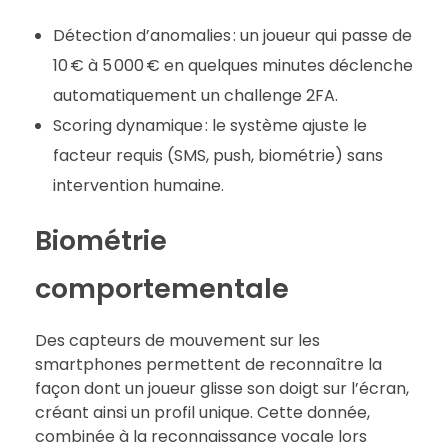
Détection d’anomalies : un joueur qui passe de
10 € à 5 000 € en quelques minutes déclenche
automatiquement un challenge 2FA.
Scoring dynamique : le système ajuste le
facteur requis (SMS, push, biométrie) sans
intervention humaine.
Biométrie
comportementale
Des capteurs de mouvement sur les
smartphones permettent de reconnaître la
façon dont un joueur glisse son doigt sur l’écran,
créant ainsi un profil unique. Cette donnée,
combinée à la reconnaissance vocale lors