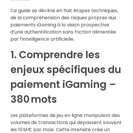
Ce guide se décline en huit étapes techniques,
de la compréhension des risques propres aux
paiements iGaming à la vision prospective
d’une authentification sans friction alimentée
par l’intelligence artificielle.
1. Comprendre les
enjeux spécifiques du
paiement iGaming –
380 mots
Les plateformes de jeu en ligne manipulent des
volumes de transactions qui dépassent souvent
les 10 M € par mois. Cette intensité crée un