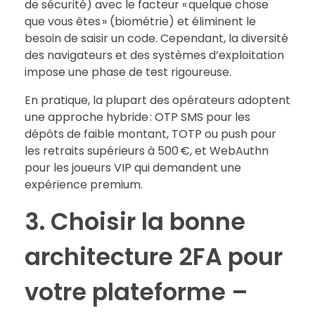
de sécurité) avec le facteur « quelque chose
que vous êtes » (biométrie) et éliminent le
besoin de saisir un code. Cependant, la diversité
des navigateurs et des systèmes d’exploitation
impose une phase de test rigoureuse.
En pratique, la plupart des opérateurs adoptent
une approche hybride : OTP SMS pour les
dépôts de faible montant, TOTP ou push pour
les retraits supérieurs à 500 €, et WebAuthn
pour les joueurs VIP qui demandent une
expérience premium.
3. Choisir la bonne
architecture 2FA pour
votre plateforme –