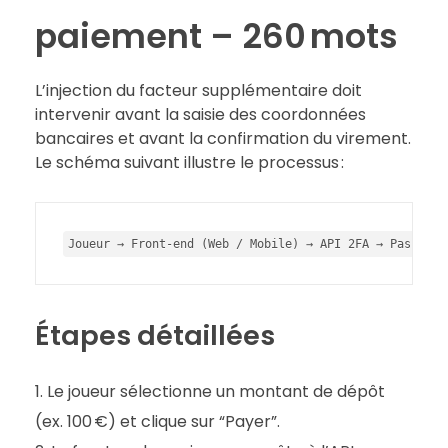
paiement – 260 mots
L’injection du facteur supplémentaire doit
intervenir avant la saisie des coordonnées
bancaires et avant la confirmation du virement.
Le schéma suivant illustre le processus :
Joueur → Front‑
end
 (Web / Mobile) → API 
2
Étapes détaillées
Le joueur sélectionne un montant de dépôt
(ex. 100 €) et clique sur “Payer”.