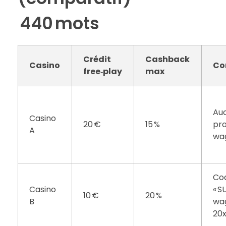
440 mots
Crédit
Cashback
Casino
Co
free‑play
max
Au
Casino
20 €
15 %
pr
A
wag
Co
Casino
« S
10 €
20 %
B
wa
20