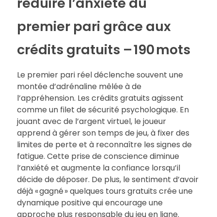
réduire l’anxiété du
premier pari grâce aux
crédits gratuits – 190 mots
Le premier pari réel déclenche souvent une
montée d’adrénaline mêlée à de
l’appréhension. Les crédits gratuits agissent
comme un filet de sécurité psychologique. En
jouant avec de l’argent virtuel, le joueur
apprend à gérer son temps de jeu, à fixer des
limites de perte et à reconnaître les signes de
fatigue. Cette prise de conscience diminue
l’anxiété et augmente la confiance lorsqu’il
décide de déposer. De plus, le sentiment d’avoir
déjà « gagné » quelques tours gratuits crée une
dynamique positive qui encourage une
approche plus responsable du jeu en ligne.