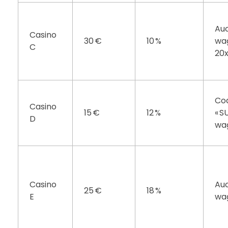
Au
Casino
30 €
10 %
wa
C
20
Co
Casino
15 €
12 %
« S
D
wag
Casino
Au
25 €
18 %
E
wag