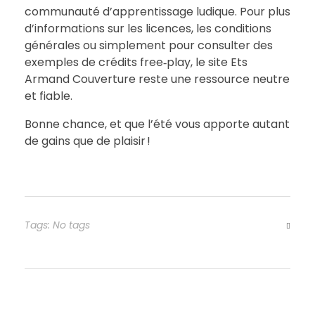
communauté d’apprentissage ludique. Pour plus
d’informations sur les licences, les conditions
générales ou simplement pour consulter des
exemples de crédits free‑play, le site Ets
Armand Couverture reste une ressource neutre
et fiable.
Bonne chance, et que l’été vous apporte autant
de gains que de plaisir !
Tags: No tags