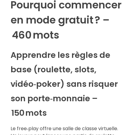
Pourquoi commencer
en mode gratuit ? –
460 mots
Apprendre les règles de
base (roulette, slots,
vidéo‑poker) sans risquer
son porte‑monnaie –
150 mots
Le free‑play offre une salle de classe virtuelle.