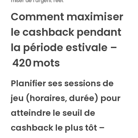
miser de l’argent réel.
Comment maximiser
le cashback pendant
la période estivale –
420 mots
Planifier ses sessions de
jeu (horaires, durée) pour
atteindre le seuil de
cashback le plus tôt –