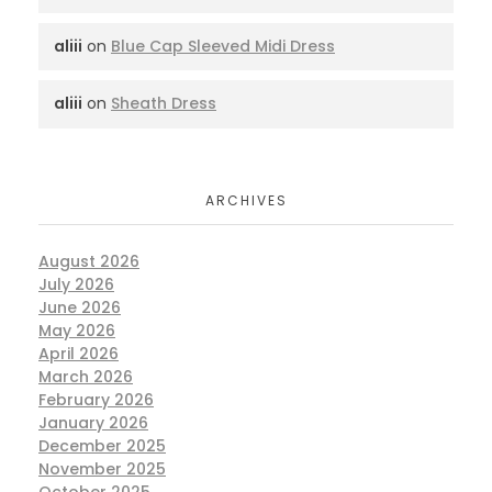
aliii
on
Blue Cap Sleeved Midi Dress
aliii
on
Sheath Dress
ARCHIVES
August 2026
July 2026
June 2026
May 2026
April 2026
March 2026
February 2026
January 2026
December 2025
November 2025
October 2025