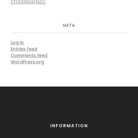
ΣΤΟΙΧΗΜΑΤΙΚΕΣ
META
Log in
Entries feed
Comments feed
WordPress.org
INFORMATION