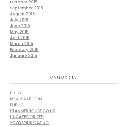
October 2015
September 2015
August 2015
July 2015
June 2015
May 2015
April 2015
March 2015
February 2015
January 2015
CATEGORIES
BLOG
MEM-SAAB.COM
PUBLIC
STANMERHOUSE.CO.UK
UNCATEGORIZED
YOYOSPINS CASINO