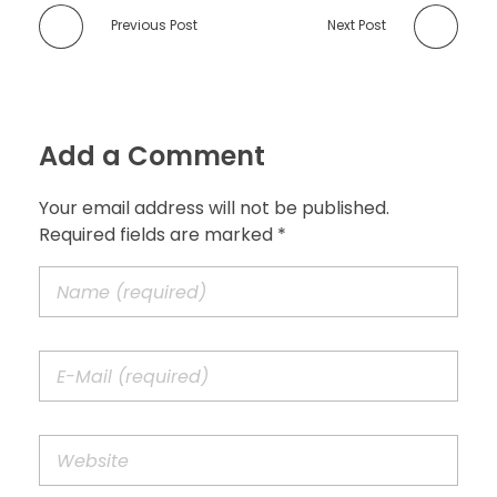
Previous Post
Next Post
Add a Comment
Your email address will not be published.
Required fields are marked *