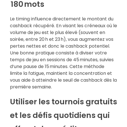
180 mots
Le timing influence directement le montant du
cashback récupéré. En visant les créneaux où le
volume de jeu est le plus élevé (souvent en
soirée, entre 20 h et 23 h), vous augmentez vos
pertes nettes et donc le cashback potentiel.
Une bonne pratique consiste à diviser votre
temps de jeu en sessions de 45 minutes, suivies
d’une pause de 15 minutes. Cette méthode
limite la fatigue, maintient la concentration et
vous aide à atteindre le seuil de cashback dès la
première semaine.
Utiliser les tournois gratuits
et les défis quotidiens qui