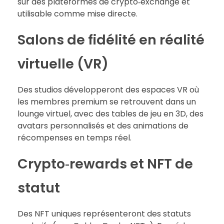
sur des plateformes de crypto‑exchange et
utilisable comme mise directe.
Salons de fidélité en réalité
virtuelle (VR)
Des studios développeront des espaces VR où
les membres premium se retrouvent dans un
lounge virtuel, avec des tables de jeu en 3D, des
avatars personnalisés et des animations de
récompenses en temps réel.
Crypto‑rewards et NFT de
statut
Des NFT uniques représenteront des statuts