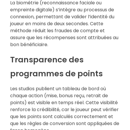
La biométrie (reconnaissance faciale ou
empreinte digitale) s’intègre au processus de
connexion, permettant de valider l’identité du
joueur en moins de deux secondes. Cette
méthode réduit les fraudes de compte et
assure que les récompenses sont attribuées au
bon bénéficiaire.
Transparence des
programmes de points
Les studios publient un tableau de bord où
chaque action (mise, bonus reçu, retrait de
points) est visible en temps réel. Cette visibilité
renforce la crédibilité, car le joueur peut vérifier
que les points sont calculés correctement et
que les règles de conversion sont appliquées de