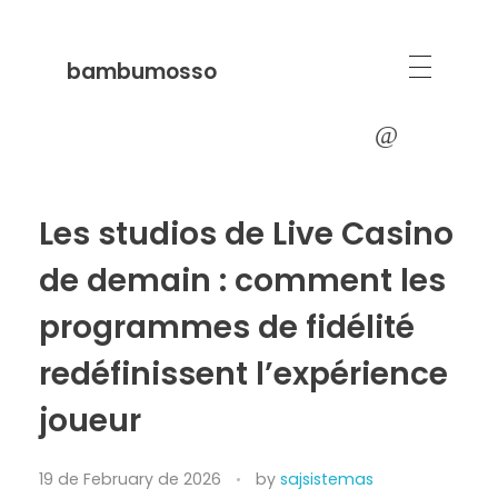
bambumosso
Les studios de Live Casino
de demain : comment les
programmes de fidélité
redéfinissent l’expérience
joueur
19 de February de 2026
by
sajsistemas