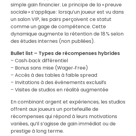
simple gain financier. Le principe de la « preuve
sociale » s’applique : lorsqu’un joueur est vu dans
un salon VIP, les pairs perçoivent ce statut
comme un gage de compétence. Cette
dynamique augmente la rétention de 18 % selon
des études internes (non publiées).
Bullet list – Types de récompenses hybrides
– Cash‑back différentiel
– Bonus sans mise (Wager‑Free)
– Accès à des tables à faible spread
– Invitations à des événements exclusifs
– Visites de studios en réalité augmentée
En combinant argent et expériences, les studios
offrent aux joueurs un portefeuille de
récompenses qui répond à leurs motivations
variées, qu’il s’agisse de gain immédiat ou de
prestige à long terme.