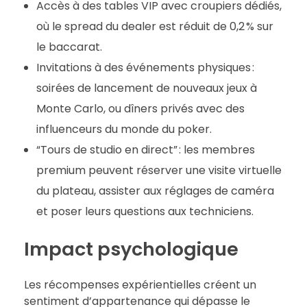
Accès à des tables VIP avec croupiers dédiés,
où le spread du dealer est réduit de 0,2 % sur
le baccarat.
Invitations à des événements physiques :
soirées de lancement de nouveaux jeux à
Monte Carlo, ou dîners privés avec des
influenceurs du monde du poker.
“Tours de studio en direct” : les membres
premium peuvent réserver une visite virtuelle
du plateau, assister aux réglages de caméra
et poser leurs questions aux techniciens.
Impact psychologique
Les récompenses expérientielles créent un
sentiment d’appartenance qui dépasse le