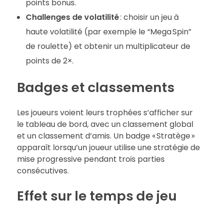
points bonus.
Challenges de volatilité
: choisir un jeu à
haute volatilité (par exemple le “Mega Spin”
de roulette) et obtenir un multiplicateur de
points de 2×.
Badges et classements
Les joueurs voient leurs trophées s’afficher sur
le tableau de bord, avec un classement global
et un classement d’amis. Un badge « Stratège »
apparaît lorsqu’un joueur utilise une stratégie de
mise progressive pendant trois parties
consécutives.
Effet sur le temps de jeu