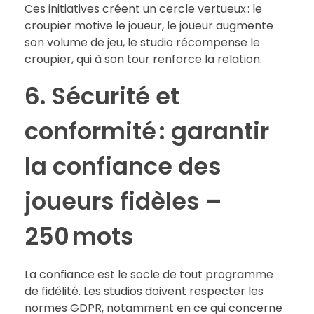
Ces initiatives créent un cercle vertueux : le
croupier motive le joueur, le joueur augmente
son volume de jeu, le studio récompense le
croupier, qui à son tour renforce la relation.
6. Sécurité et
conformité : garantir
la confiance des
joueurs fidèles –
250 mots
La confiance est le socle de tout programme
de fidélité. Les studios doivent respecter les
normes GDPR, notamment en ce qui concerne