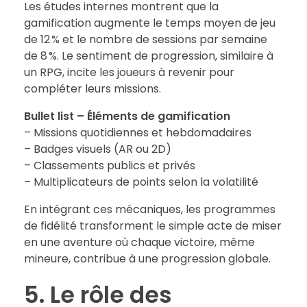
Les études internes montrent que la
gamification augmente le temps moyen de jeu
de 12 % et le nombre de sessions par semaine
de 8 %. Le sentiment de progression, similaire à
un RPG, incite les joueurs à revenir pour
compléter leurs missions.
Bullet list – Éléments de gamification
– Missions quotidiennes et hebdomadaires
– Badges visuels (AR ou 2D)
– Classements publics et privés
– Multiplicateurs de points selon la volatilité
En intégrant ces mécaniques, les programmes
de fidélité transforment le simple acte de miser
en une aventure où chaque victoire, même
mineure, contribue à une progression globale.
5. Le rôle des