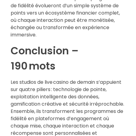
de fidélité évolueront d’un simple système de
points vers un écosystème financier complet,
où chaque interaction peut être monétisée,
échangée ou transformée en expérience
immersive.
Conclusion –
190 mots
Les studios de live casino de demain s’appuient
sur quatre piliers : technologie de pointe,
exploitation intelligente des données,
gamification créative et sécurité irréprochable.
Ensemble, ils transforment les programmes de
fidélité en plateformes d’engagement où
chaque mise, chaque interaction et chaque
récompense sont personnalisées et