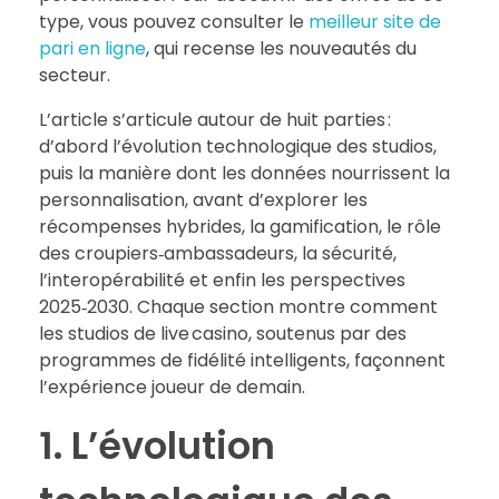
type, vous pouvez consulter le
meilleur site de
pari en ligne
, qui recense les nouveautés du
secteur.
L’article s’articule autour de huit parties :
d’abord l’évolution technologique des studios,
puis la manière dont les données nourrissent la
personnalisation, avant d’explorer les
récompenses hybrides, la gamification, le rôle
des croupiers‑ambassadeurs, la sécurité,
l’interopérabilité et enfin les perspectives
2025‑2030. Chaque section montre comment
les studios de live casino, soutenus par des
programmes de fidélité intelligents, façonnent
l’expérience joueur de demain.
1. L’évolution