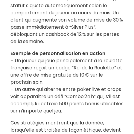
statut s’ajuste automatiquement selon le
comportement du joueur au cours du mois. Un
client qui augmente son volume de mise de 30 %
passe immédiatement à “Silver Plus”,
débloquant un cashback de 12 % sur les pertes
de la semaine.
Exemple de personnalisation en action
– Un joueur qui joue principalement à la roulette
française reçoit un badge “Roi de la Roulette” et
une offre de mise gratuite de 10 € sur le
prochain spin.
– Un autre qui alterne entre poker live et craps
voit apparaître un défi “Combo 24 h” qui, s’il est
accompli, lui octroie 500 points bonus utilisables
sur n’importe quel jeu.
Ces stratégies montrent que la donnée,
lorsqu’elle est traitée de façon éthique, devient