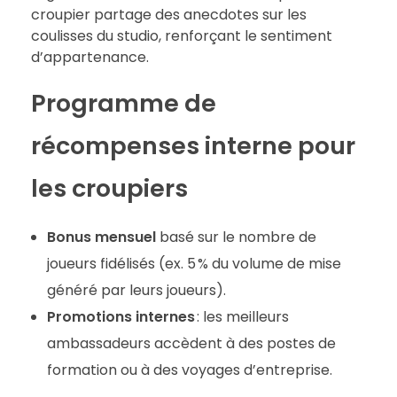
croupier partage des anecdotes sur les
coulisses du studio, renforçant le sentiment
d’appartenance.
Programme de
récompenses interne pour
les croupiers
Bonus mensuel
basé sur le nombre de
joueurs fidélisés (ex. 5 % du volume de mise
généré par leurs joueurs).
Promotions internes
: les meilleurs
ambassadeurs accèdent à des postes de
formation ou à des voyages d’entreprise.