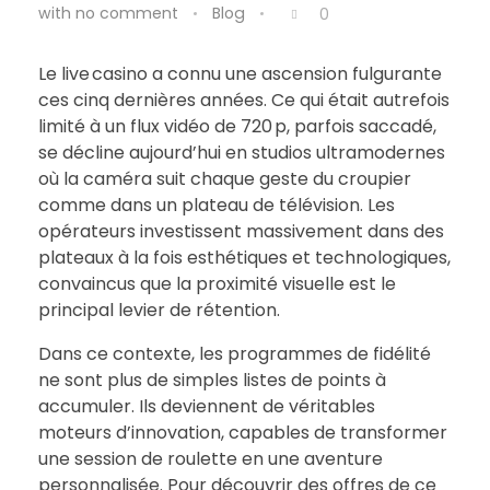
with
no comment
Blog
0
Le live casino a connu une ascension fulgurante
ces cinq dernières années. Ce qui était autrefois
limité à un flux vidéo de 720 p, parfois saccadé,
se décline aujourd’hui en studios ultramodernes
où la caméra suit chaque geste du croupier
comme dans un plateau de télévision. Les
opérateurs investissent massivement dans des
plateaux à la fois esthétiques et technologiques,
convaincus que la proximité visuelle est le
principal levier de rétention.
Dans ce contexte, les programmes de fidélité
ne sont plus de simples listes de points à
accumuler. Ils deviennent de véritables
moteurs d’innovation, capables de transformer
une session de roulette en une aventure
personnalisée. Pour découvrir des offres de ce