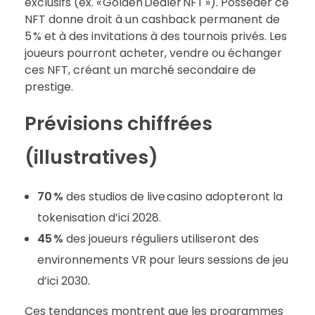
exclusifs (ex. « Golden Dealer NFT »). Posséder ce
NFT donne droit à un cashback permanent de
5 % et à des invitations à des tournois privés. Les
joueurs pourront acheter, vendre ou échanger
ces NFT, créant un marché secondaire de
prestige.
Prévisions chiffrées
(illustratives)
70 %
des studios de live casino adopteront la
tokenisation d’ici 2028.
45 %
des joueurs réguliers utiliseront des
environnements VR pour leurs sessions de jeu
d’ici 2030.
Ces tendances montrent que les programmes