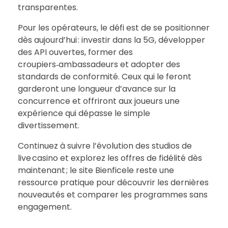
transparentes.
Pour les opérateurs, le défi est de se positionner
dès aujourd’hui : investir dans la 5G, développer
des API ouvertes, former des
croupiers‑ambassadeurs et adopter des
standards de conformité. Ceux qui le feront
garderont une longueur d’avance sur la
concurrence et offriront aux joueurs une
expérience qui dépasse le simple
divertissement.
Continuez à suivre l’évolution des studios de
live casino et explorez les offres de fidélité dès
maintenant ; le site Bienficele reste une
ressource pratique pour découvrir les dernières
nouveautés et comparer les programmes sans
engagement.