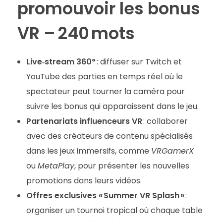
promouvoir les bonus
VR – 240 mots
Live‑stream 360°
: diffuser sur Twitch et
YouTube des parties en temps réel où le
spectateur peut tourner la caméra pour
suivre les bonus qui apparaissent dans le jeu.
Partenariats influenceurs VR
: collaborer
avec des créateurs de contenu spécialisés
dans les jeux immersifs, comme
VRGamerX
ou
MetaPlay
, pour présenter les nouvelles
promotions dans leurs vidéos.
Offres exclusives « Summer VR Splash »
:
organiser un tournoi tropical où chaque table