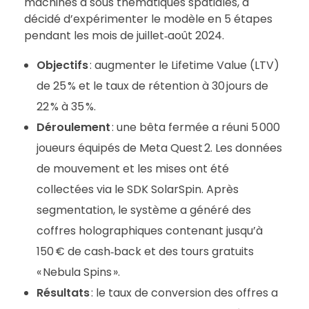
machines à sous thématiques spatiales, a
décidé d’expérimenter le modèle en 5 étapes
pendant les mois de juillet‑août 2024.
Objectifs
: augmenter le Lifetime Value (LTV)
de 25 % et le taux de rétention à 30 jours de
22 % à 35 %.
Déroulement
: une bêta fermée a réuni 5 000
joueurs équipés de Meta Quest 2. Les données
de mouvement et les mises ont été
collectées via le SDK SolarSpin. Après
segmentation, le système a généré des
coffres holographiques contenant jusqu’à
150 € de cash‑back et des tours gratuits
« Nebula Spins ».
Résultats
: le taux de conversion des offres a