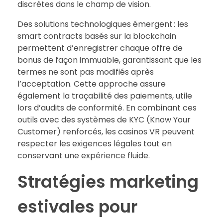
discrètes dans le champ de vision.
Des solutions technologiques émergent : les
smart contracts basés sur la blockchain
permettent d’enregistrer chaque offre de
bonus de façon immuable, garantissant que les
termes ne sont pas modifiés après
l’acceptation. Cette approche assure
également la traçabilité des paiements, utile
lors d’audits de conformité. En combinant ces
outils avec des systèmes de KYC (Know Your
Customer) renforcés, les casinos VR peuvent
respecter les exigences légales tout en
conservant une expérience fluide.
Stratégies marketing
estivales pour