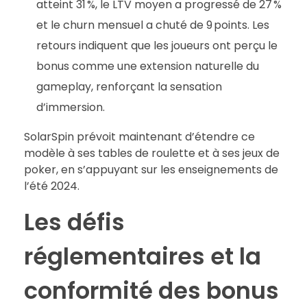
atteint 31 %, le LTV moyen a progressé de 27 %
et le churn mensuel a chuté de 9 points. Les
retours indiquent que les joueurs ont perçu le
bonus comme une extension naturelle du
gameplay, renforçant la sensation
d’immersion.
SolarSpin prévoit maintenant d’étendre ce
modèle à ses tables de roulette et à ses jeux de
poker, en s’appuyant sur les enseignements de
l’été 2024.
Les défis
réglementaires et la
conformité des bonus