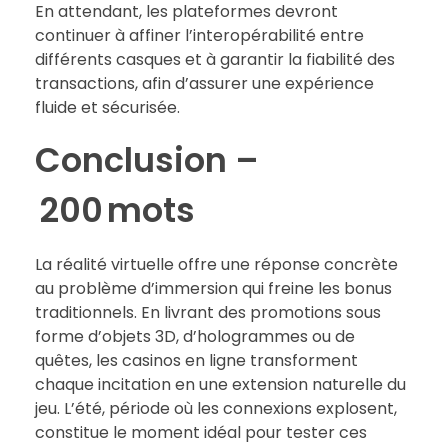
En attendant, les plateformes devront
continuer à affiner l’interopérabilité entre
différents casques et à garantir la fiabilité des
transactions, afin d’assurer une expérience
fluide et sécurisée.
Conclusion –
200 mots
La réalité virtuelle offre une réponse concrète
au problème d’immersion qui freine les bonus
traditionnels. En livrant des promotions sous
forme d’objets 3D, d’hologrammes ou de
quêtes, les casinos en ligne transforment
chaque incitation en une extension naturelle du
jeu. L’été, période où les connexions explosent,
constitue le moment idéal pour tester ces