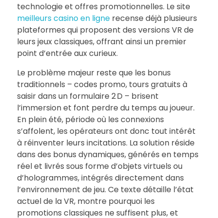
technologie et offres promotionnelles. Le site
meilleurs casino en ligne
recense déjà plusieurs
plateformes qui proposent des versions VR de
leurs jeux classiques, offrant ainsi un premier
point d’entrée aux curieux.
Le problème majeur reste que les bonus
traditionnels – codes promo, tours gratuits à
saisir dans un formulaire 2 D – brisent
l’immersion et font perdre du temps au joueur.
En plein été, période où les connexions
s’affolent, les opérateurs ont donc tout intérêt
à réinventer leurs incitations. La solution réside
dans des bonus dynamiques, générés en temps
réel et livrés sous forme d’objets virtuels ou
d’hologrammes, intégrés directement dans
l’environnement de jeu. Ce texte détaille l’état
actuel de la VR, montre pourquoi les
promotions classiques ne suffisent plus, et