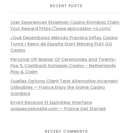
RECENT POSTS
User Experiences Stoiximan Casino România Claim
Your Reward https://www.epiccasino-ro.com/
¿Qué Desembolso Método Practica InPlay Casino
Toma • Reino de España Start Winning PLAY GG
Casino
Personal VIP Master Of Ceremonies And Twenty-
Five % Cashback Instaspin Casino – Netherlands
Play & Claim
Quelles Options Client Tenir Alternative Incarnent
Utilisables — France Enjoy the Game Casino
Gambiva
Errant Recevoir Et Exploiteur Interface
uniquecasinosite.com — France Get Started
RECENT COMMENTS