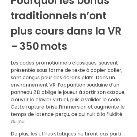
Pourquoi les bonus
traditionnels n’ont
plus cours dans la VR
– 350 mots
Les codes promotionnels classiques, souvent
présentés sous forme de texte à copier‑coller,
sont conçus pour des écrans plats. Dans un
environnement VR, l’apparition soudaine d’un
panneau 2 D oblige le joueur à sortir son casque,
à ouvrir le clavier virtuel, puis à valider le code.
Cette rupture brise l’immersion et augmente le
temps de latence perçu, ce qui nuit à la fluidité
du jeu.
De plus, les offres statiques ne tirent pas parti