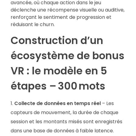
avancée, où chaque action dans le jeu
déclenche une récompense visuelle ou auditive,
renforçant le sentiment de progression et
réduisant le churn.
Construction d’un
écosystème de bonus
VR : le modèle en 5
étapes – 300 mots
Collecte de données en temps réel
– Les
capteurs de mouvement, la durée de chaque
session et les montants misés sont enregistrés
dans une base de données à faible latence.