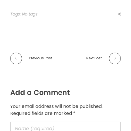
Tags: No tags
Previous Post
Next Post
Add a Comment
Your email address will not be published.
Required fields are marked *