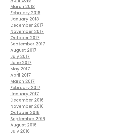
April 2018
March 2018
February 2018
January 2018
December 2017
November 2017
October 2017
September 2017
August 2017
July 2017
June 2017
May 2017
April 2017
March 2017
February 2017
January 2017
December 2016
November 2016
October 2016
September 2016
August 2016
July 2016