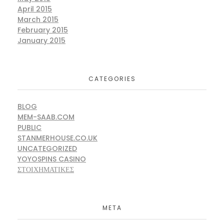
April 2015
March 2015
February 2015
January 2015
CATEGORIES
BLOG
MEM-SAAB.COM
PUBLIC
STANMERHOUSE.CO.UK
UNCATEGORIZED
YOYOSPINS CASINO
ΣΤΟΙΧΗΜΑΤΙΚΕΣ
META