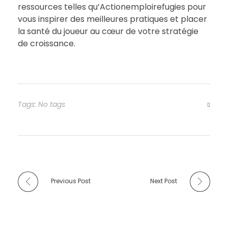
ressources telles qu’Actionemploirefugies pour
vous inspirer des meilleures pratiques et placer
la santé du joueur au cœur de votre stratégie
de croissance.
Tags: No tags
Previous Post
Next Post