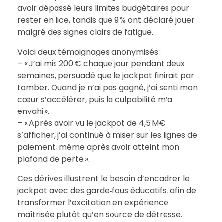
avoir dépassé leurs limites budgétaires pour
rester en lice, tandis que 9 % ont déclaré jouer
malgré des signes clairs de fatigue.
Voici deux témoignages anonymisés :
– « J’ai mis 200 € chaque jour pendant deux
semaines, persuadé que le jackpot finirait par
tomber. Quand je n’ai pas gagné, j’ai senti mon
cœur s’accélérer, puis la culpabilité m’a
envahi ».
– « Après avoir vu le jackpot de 4,5 M€
s’afficher, j’ai continué à miser sur les lignes de
paiement, même après avoir atteint mon
plafond de perte ».
Ces dérives illustrent le besoin d’encadrer le
jackpot avec des garde‑fous éducatifs, afin de
transformer l’excitation en expérience
maîtrisée plutôt qu’en source de détresse.