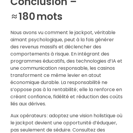
Conclusion –
≈ 180 mots
Nous avons vu comment le jackpot, véritable
aimant psychologique, peut à la fois générer
des revenus massifs et déclencher des
comportements à risque. En intégrant des
programmes éducatifs, des technologies d’IA et
une communication responsable, les casinos
transforment ce même levier en atout
économique durable. La responsabilité ne
s’oppose pas à la rentabilité ; elle la renforce en
créant confiance, fidélité et réduction des coûts
liés aux dérives.
Aux opérateurs : adoptez une vision holistique où
le jackpot devient une opportunité d’éduquer,
pas seulement de séduire. Consultez des