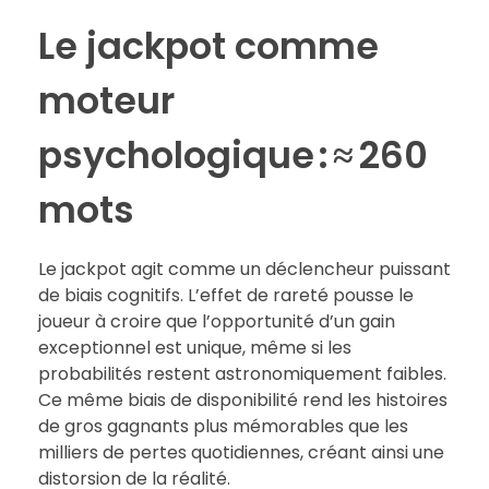
Le jackpot comme
moteur
psychologique : ≈ 260
mots
Le jackpot agit comme un déclencheur puissant
de biais cognitifs. L’effet de rareté pousse le
joueur à croire que l’opportunité d’un gain
exceptionnel est unique, même si les
probabilités restent astronomiquement faibles.
Ce même biais de disponibilité rend les histoires
de gros gagnants plus mémorables que les
milliers de pertes quotidiennes, créant ainsi une
distorsion de la réalité.