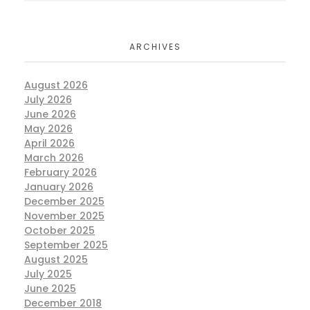
ARCHIVES
August 2026
July 2026
June 2026
May 2026
April 2026
March 2026
February 2026
January 2026
December 2025
November 2025
October 2025
September 2025
August 2025
July 2025
June 2025
December 2018