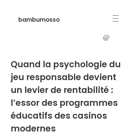
bambumosso
Quand la psychologie du
jeu responsable devient
un levier de rentabilité :
l’essor des programmes
éducatifs des casinos
modernes