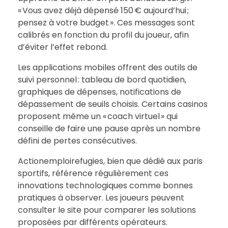
« Vous avez déjà dépensé 150 € aujourd’hui ;
pensez à votre budget ». Ces messages sont
calibrés en fonction du profil du joueur, afin
d’éviter l’effet rebond.
Les applications mobiles offrent des outils de
suivi personnel : tableau de bord quotidien,
graphiques de dépenses, notifications de
dépassement de seuils choisis. Certains casinos
proposent même un « coach virtuel » qui
conseille de faire une pause après un nombre
défini de pertes consécutives.
Actionemploirefugies, bien que dédié aux paris
sportifs, référence régulièrement ces
innovations technologiques comme bonnes
pratiques à observer. Les joueurs peuvent
consulter le site pour comparer les solutions
proposées par différents opérateurs.